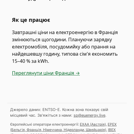
Як це працює
Завтрашні ціни на електроенергію в Франція
змінюються щогодини. Плануючи зарядку
електромобіля, посудомийку або прання на
найдешевшу годину, типова сім'я економить
15–40 % за kWh.
Переглянути ціни Франція →
Джерело даних: ENTSO-E. Кожна зона показує свій
місцевий час.
Зв'яжіться з нами:
sp@euenergy.live
.
Європейські оператори електроенергії:
EXAA
(
Австрія
)
,
EPEX
(
Бельгія, Франція, Німеччина, Нідерланди, Швейцарія
)
,
IBEX