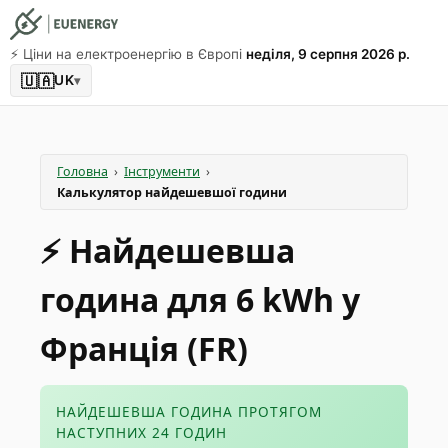
⚡️ Ціни на електроенергію в Європі
неділя, 9 серпня 2026 р.
🇺🇦
UK
▾
Головна
›
Інструменти
›
Калькулятор найдешевшої години
⚡️ Найдешевша
година для 6 kWh у
Франція (FR)
НАЙДЕШЕВША ГОДИНА ПРОТЯГОМ
НАСТУПНИХ 24 ГОДИН