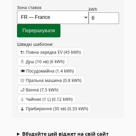
Зона ставок
kWh
Перерахувати
Швидкі шаблони:
🔌
Повна зарядка EV
(
45
kWh)
🚿
Душ (10 хв)
(
6
kWh)
🍽️
Посудомийна
(
1.4
kWh)
👕
Пральна машина
(
0.8
kWh)
🛁
Ванна
(
7.5
kWh)
💧
Чайник (1 L)
(
0.12
kWh)
🧹
Прибирання (30 хв)
(
0.33
kWh)
Вбудуйте цей віджет на свій сайт