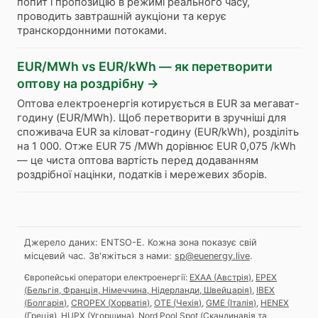
попит і пропозицію в режимі реального часу,
проводить завтрашній аукціони та керує
транскордонними потоками.
EUR/MWh vs EUR/kWh — як перетворити
оптову на роздрібну
→
Оптова електроенергія котирується в EUR за мегават-
годину (EUR/MWh). Щоб перетворити в зручніші для
споживача EUR за кіловат-годину (EUR/kWh), розділіть
на 1 000. Отже EUR 75 /MWh дорівнює EUR 0,075 /kWh
— це чиста оптова вартість перед додаванням
роздрібної націнки, податків і мережевих зборів.
Джерело даних: ENTSO-E. Кожна зона показує свій
місцевий час.
Зв'яжіться з нами:
sp@euenergy.live
.
Європейські оператори електроенергії:
EXAA
(
Австрія
)
,
EPEX
(
Бельгія, Франція, Німеччина, Нідерланди, Швейцарія
)
,
IBEX
(
Болгарія
)
,
CROPEX
(
Хорватія
)
,
OTE
(
Чехія
)
,
GME
(
Італія
)
,
HENEX
(
Греція
)
,
HUPX
(
Угорщина
)
,
Nord Pool Spot
(
Скандинавія та