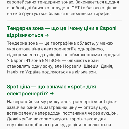
європейських тендерних зонах. Закривається щодня
в робочі дні близько полудень CET і є базовою ціною,
на якій ґрунтується більшість споживчих тарифів.
Тендерна зона — що це і чому ціни в Європі
відрізняються
→
Тендерна зона — це географічна область, у межах
якої оптова ціна електроенергії є однорідною,
відокремлена від сусідніх зон обмеженнями передачі.
У Європі 41 зона ENTSO-E — більшість країн
становлять одну зону, але Норвегія, Швеція, Данія,
Італія та Україна поділяються на кілька зон.
Spot ціна — що означає «spot» для
електроенергії?
→
На європейському ринку електроенергії «spot ціна»
зазвичай означає завтрашній ціну — оптову ціну,
встановлену напередодні постачання через аукціон.
Деякі країни використовують «spot» також для
внутрішньодобового ринку, де ціни оновлюються