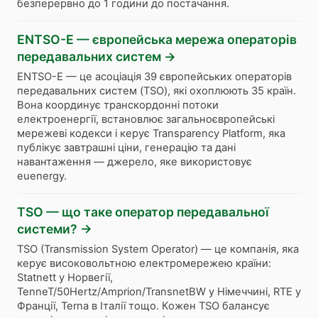
безперервно до 1 години до постачання.
ENTSO-E — європейська мережа операторів
передавальних систем
→
ENTSO-E — це асоціація 39 європейських операторів
передавальних систем (TSO), які охоплюють 35 країн.
Вона координує транскордонні потоки
електроенергії, встановлює загальноєвропейські
мережеві кодекси і керує Transparency Platform, яка
публікує завтрашні ціни, генерацію та дані
навантаження — джерело, яке використовує
euenergy.
TSO — що таке оператор передавальної
системи?
→
TSO (Transmission System Operator) — це компанія, яка
керує високовольтною електромережею країни:
Statnett у Норвегії,
TenneT/50Hertz/Amprion/TransnetBW у Німеччині, RTE у
Франції, Terna в Італії тощо. Кожен TSO балансує