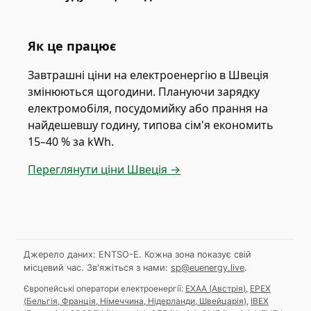
Як це працює
Завтрашні ціни на електроенергію в Швеція
змінюються щогодини. Плануючи зарядку
електромобіля, посудомийку або прання на
найдешевшу годину, типова сім'я економить
15–40 % за kWh.
Переглянути ціни Швеція →
Джерело даних: ENTSO-E. Кожна зона показує свій
місцевий час.
Зв'яжіться з нами:
sp@euenergy.live
.
Європейські оператори електроенергії:
EXAA
(
Австрія
)
,
EPEX
(
Бельгія, Франція, Німеччина, Нідерланди, Швейцарія
)
,
IBEX