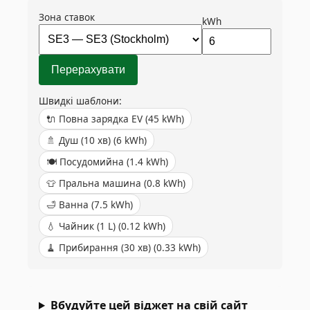
Зона ставок
kWh
Перерахувати
Швидкі шаблони:
🔌
Повна зарядка EV
(
45
kWh)
🚿
Душ (10 хв)
(
6
kWh)
🍽️
Посудомийна
(
1.4
kWh)
👕
Пральна машина
(
0.8
kWh)
🛁
Ванна
(
7.5
kWh)
💧
Чайник (1 L)
(
0.12
kWh)
🧹
Прибирання (30 хв)
(
0.33
kWh)
Вбудуйте цей віджет на свій сайт