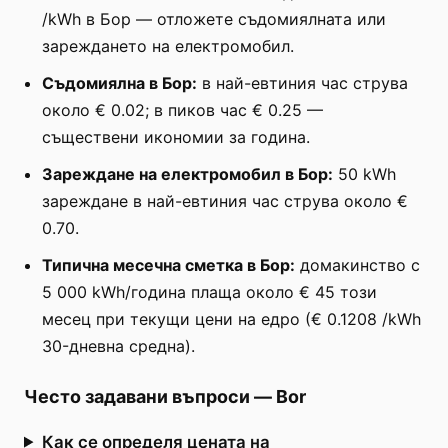
/kWh в Бор — отложете съдомиялната или
зареждането на електромобил.
Съдомиялна в Бор:
в най-евтиния час струва
около € 0.02; в пиков час € 0.25 —
съществени икономии за година.
Зареждане на електромобил в Бор:
50 kWh
зареждане в най-евтиния час струва около €
0.70.
Типична месечна сметка в Бор:
домакинство с
5 000 kWh/година плаща около € 45 този
месец при текущи цени на едро (€ 0.1208 /kWh
30-дневна средна).
Често задавани въпроси
—
Bor
Как се определя цената на