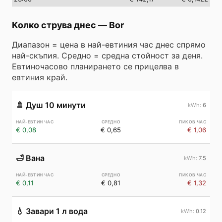
Колко струва днес
—
Bor
Диапазон = цена в най-евтиния час днес спрямо
най-скъпия. Средно = средна стойност за деня.
Евтиночасово планирането се прицелва в
евтиния край.
🚿
Душ 10 минути
6
€ 0,08
€ 0,65
€ 1,06
🛁
Вана
7.5
€ 0,11
€ 0,81
€ 1,32
💧
Завари 1 л вода
0.12