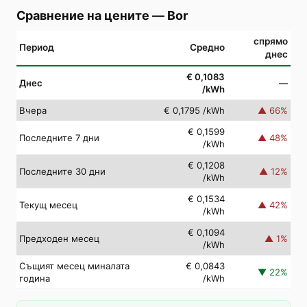
Сравнение на цените
—
Bor
спрямо
Период
Средно
днес
€ 0,1083
Днес
—
/kWh
Вчера
€ 0,1795
/kWh
▲
66
%
€ 0,1599
Последните 7 дни
▲
48
%
/kWh
€ 0,1208
Последните 30 дни
▲
12
%
/kWh
€ 0,1534
Текущ месец
▲
42
%
/kWh
€ 0,1094
Предходен месец
▲
1
%
/kWh
Същият месец миналата
€ 0,0843
▼
22
%
година
/kWh