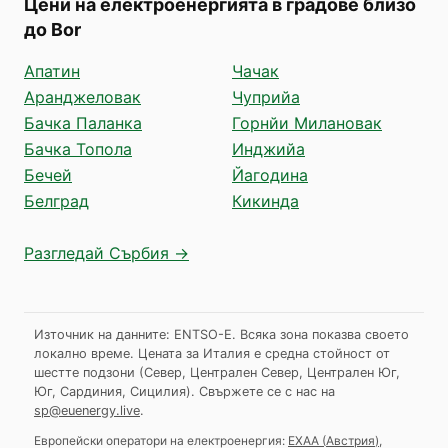
Цени на електроенергията в градове близо
до Bor
Апатин
Чачак
Аранджеловак
Чуприйа
Бачка Паланка
Горнйи Милановак
Бачка Топола
Инджийа
Бечей
Йагодина
Белград
Кикинда
Разгледай Сърбия →
Източник на данните: ENTSO-E. Всяка зона показва своето
локално време. Цената за Италия е средна стойност от
шестте подзони (Север, Централен Север, Централен Юг,
Юг, Сардиния, Сицилия).
Свържете се с нас на
sp@euenergy.live
.
Европейски оператори на електроенергия:
EXAA
(
Австрия
)
,