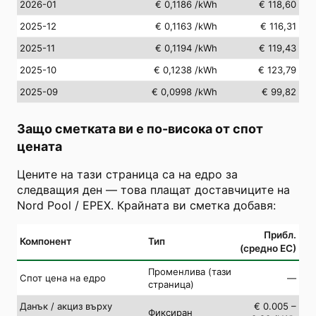
2026-01
€ 0,1186
/kWh
€ 118,60
2025-12
€ 0,1163
/kWh
€ 116,31
2025-11
€ 0,1194
/kWh
€ 119,43
2025-10
€ 0,1238
/kWh
€ 123,79
2025-09
€ 0,0998
/kWh
€ 99,82
Защо сметката ви е по-висока от спот
цената
Цените на тази страница са на едро за
следващия ден — това плащат доставчиците на
Nord Pool / EPEX. Крайната ви сметка добавя:
Прибл.
Компонент
Тип
(средно ЕС)
Променлива (тази
Спот цена на едро
—
страница)
Данък / акциз върху
€ 0.005 –
Фиксиран