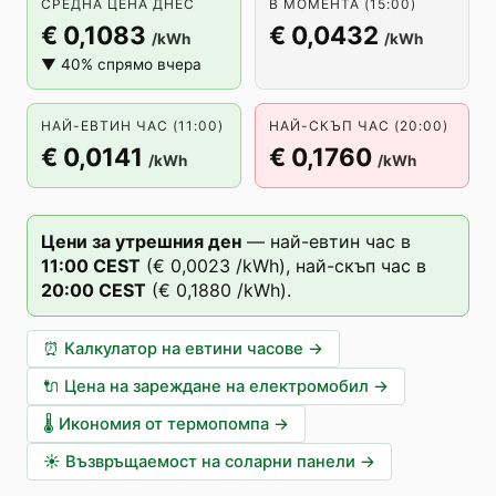
СРЕДНА ЦЕНА ДНЕС
В МОМЕНТА (15:00)
€ 0,1083
€ 0,0432
/kWh
/kWh
▼ 40% спрямо вчера
НАЙ-ЕВТИН ЧАС (11:00)
НАЙ-СКЪП ЧАС (20:00)
€ 0,0141
€ 0,1760
/kWh
/kWh
Цени за утрешния ден
—
най-евтин час в
11
:00
CEST
(
€ 0,0023
/kWh),
най-скъп час в
20
:00
CEST
(
€ 0,1880
/kWh).
⏰
Калкулатор на евтини часове
→
🔌
Цена на зареждане на електромобил
→
🌡️
Икономия от термопомпа
→
☀️
Възвръщаемост на соларни панели
→