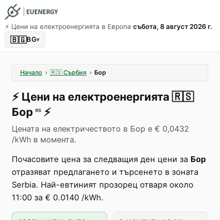
⚡️ Цени на електроенергията в Европа
събота, 8 август 2026 г.
🇧🇬
BG
▾
Начало
›
🇷🇸
Сърбия
›
Бор
⚡️
Цени на електроенергията
🇷🇸
Бор
⚡️
RS
Цената на електричеството в Бор е € 0,0432
/kWh в момента.
Почасовите цена за следващия ден цени за
Бор
отразяват предлагането и търсенето в зоната
Serbia. Най-евтиният прозорец отваря около
11:00 за € 0.0140 /kWh.