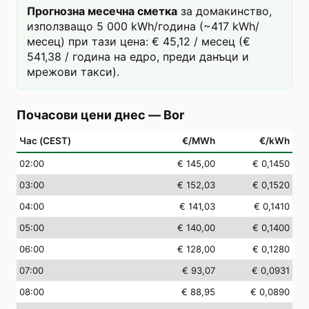
Прогнозна месечна сметка
за домакинство,
използващо 5 000 kWh/година (~417 kWh/
месец) при тази цена: € 45,12 / месец (€
541,38 / година на едро, преди данъци и
мрежови такси).
Почасови цени днес
—
Bor
Час (CEST)
€/MWh
€/kWh
02
:00
€ 145,00
€ 0,1450
03
:00
€ 152,03
€ 0,1520
04
:00
€ 141,03
€ 0,1410
05
:00
€ 140,00
€ 0,1400
06
:00
€ 128,00
€ 0,1280
07
:00
€ 93,07
€ 0,0931
08
:00
€ 88,95
€ 0,0890