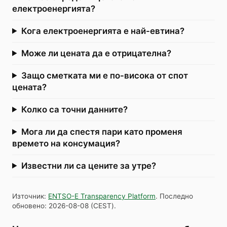
електроенергията?
Кога електроенергията е най-евтина?
Може ли цената да е отрицателна?
Защо сметката ми е по-висока от спот
цената?
Колко са точни данните?
Мога ли да спестя пари като променя
времето на консумация?
Известни ли са цените за утре?
Източник
:
ENTSO-E Transparency Platform
.
Последно
обновено
:
2026-08-08
(
CEST
).