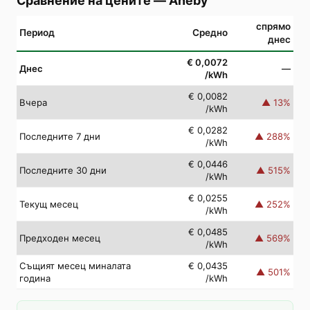
Сравнение на цените
—
Aneby
спрямо
Период
Средно
днес
€ 0,0072
Днес
—
/kWh
€ 0,0082
Вчера
▲
13
%
/kWh
€ 0,0282
Последните 7 дни
▲
288
%
/kWh
€ 0,0446
Последните 30 дни
▲
515
%
/kWh
€ 0,0255
Текущ месец
▲
252
%
/kWh
€ 0,0485
Предходен месец
▲
569
%
/kWh
Същият месец миналата
€ 0,0435
▲
501
%
година
/kWh