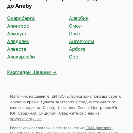
до Aneby
Окерсберга
Алвсбин
Алингсос
Омол
Алмхулт
Онге
Алвдален
Ангелхолм
Алвеста
Арбога
Алвкарлеби
Оре
Разгледай Швеция →
Източник на данните: ENTSO-E. Всяка зона показва своето
локално време. Цената за Италия е средна стойност от
шестте подзони (Север, Централен Север, Централен Юг,
Юг, Сардиния, Сицилия).
Свържете се с нас на
sp@euenergy.live
.
Европейски оператори на електроенергия:
EXAA
(
Австрия
)
,