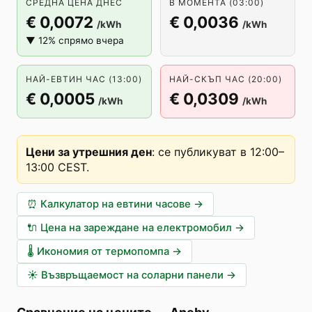
СРЕДНА ЦЕНА ДНЕС
В МОМЕНТА (03:00)
€ 0,0072
€ 0,0036
/kWh
/kWh
▼ 12% спрямо вчера
НАЙ-ЕВТИН ЧАС (13:00)
НАЙ-СКЪП ЧАС (20:00)
€ 0,0005
€ 0,0309
/kWh
/kWh
Цени за утрешния ден
:
се публикуват в 12:00–
13:00 CEST
.
⏰
Калкулатор на евтини часове
→
🔌
Цена на зареждане на електромобил
→
🌡️
Икономия от термопомпа
→
☀️
Възвръщаемост на соларни панели
→