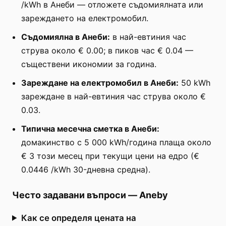
/kWh в Анеби — отложете съдомиялната или
зареждането на електромобил.
Съдомиялна в Анеби:
в най-евтиния час
струва около € 0.00; в пиков час € 0.04 —
съществени икономии за година.
Зареждане на електромобил в Анеби:
50 kWh
зареждане в най-евтиния час струва около €
0.03.
Типична месечна сметка в Анеби:
домакинство с 5 000 kWh/година плаща около
€ 3 този месец при текущи цени на едро (€
0.0446 /kWh 30-дневна средна).
Често задавани въпроси
—
Aneby
Как се определя цената на