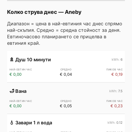
Колко струва днес
—
Aneby
Диапазон = цена в най-евтиния час днес спрямо
най-скъпия. Средно = средна стойност за деня.
Евтиночасово планирането се прицелва в
евтиния край.
🚿
Душ 10 минути
6
€ 0,00
€ 0,04
€ 0,19
🛁
Вана
7.5
€ 0,00
€ 0,05
€ 0,23
💧
Завари 1 л вода
0.12