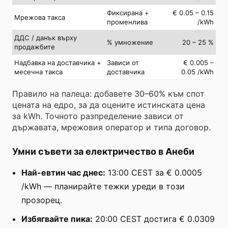
Фиксирана +
€ 0.05 – 0.15
Мрежова такса
променлива
/kWh
ДДС / данък върху
% умножение
20 – 25 %
продажбите
Надбавка на доставчика +
Зависи от
€ 0.005 –
месечна такса
доставчика
0.05 /kWh
Правило на палеца: добавете 30–60% към спот
цената на едро, за да оцените истинската цена
за kWh. Точното разпределение зависи от
държавата, мрежовия оператор и типа договор.
Умни съвети за електричество в Анеби
Най-евтин час днес:
13:00 CEST за € 0.0005
/kWh — планирайте тежки уреди в този
прозорец.
Избягвайте пика:
20:00 CEST достига € 0.0309