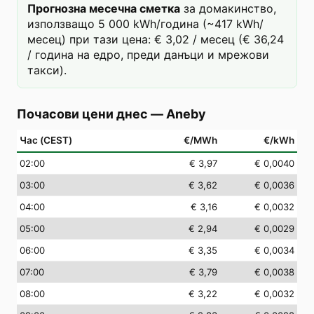
Прогнозна месечна сметка
за домакинство,
използващо 5 000 kWh/година (~417 kWh/
месец) при тази цена: € 3,02 / месец (€ 36,24
/ година на едро, преди данъци и мрежови
такси).
Почасови цени днес
—
Aneby
Час (CEST)
€/MWh
€/kWh
02
:00
€ 3,97
€ 0,0040
03
:00
€ 3,62
€ 0,0036
04
:00
€ 3,16
€ 0,0032
05
:00
€ 2,94
€ 0,0029
06
:00
€ 3,35
€ 0,0034
07
:00
€ 3,79
€ 0,0038
08
:00
€ 3,22
€ 0,0032