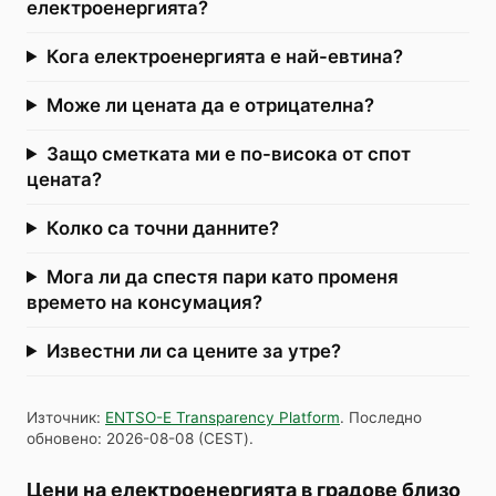
електроенергията?
Кога електроенергията е най-евтина?
Може ли цената да е отрицателна?
Защо сметката ми е по-висока от спот
цената?
Колко са точни данните?
Мога ли да спестя пари като променя
времето на консумация?
Известни ли са цените за утре?
Източник
:
ENTSO-E Transparency Platform
.
Последно
обновено
:
2026-08-08
(
CEST
).
Цени на електроенергията в градове близо