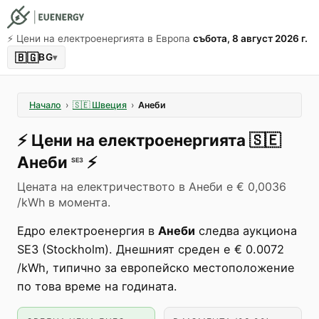
⚡️ Цени на електроенергията в Европа
събота, 8 август 2026 г.
🇧🇬
BG
▾
Начало
›
🇸🇪
Швеция
›
Анеби
⚡️
Цени на електроенергията
🇸🇪
Анеби
⚡️
SE3
Цената на електричеството в Анеби е € 0,0036
/kWh в момента.
Едро електроенергия в
Анеби
следва аукциона
SE3 (Stockholm). Днешният среден е € 0.0072
/kWh, типично за европейско местоположение
по това време на годината.