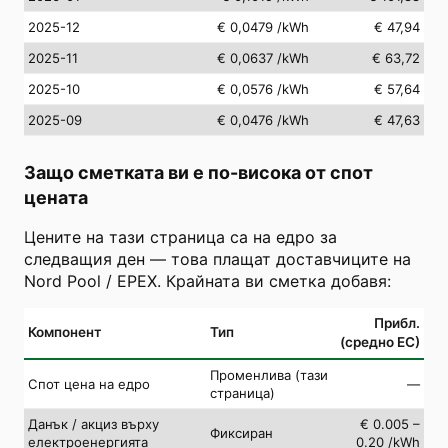
2025-12
€ 0,0479
/kWh
€ 47,94
2025-11
€ 0,0637
/kWh
€ 63,72
2025-10
€ 0,0576
/kWh
€ 57,64
2025-09
€ 0,0476
/kWh
€ 47,63
Защо сметката ви е по-висока от спот
цената
Цените на тази страница са на едро за
следващия ден — това плащат доставчиците на
Nord Pool / EPEX. Крайната ви сметка добавя:
Прибл.
Компонент
Тип
(средно ЕС)
Променлива (тази
Спот цена на едро
—
страница)
Данък / акциз върху
€ 0.005 –
Фиксиран
електроенергията
0.20 /kWh