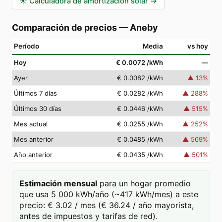
☀️
Calculadora de amortización solar
→
Comparación de precios
—
Aneby
Período
Media
vs hoy
Hoy
€ 0.0072
/kWh
—
Ayer
€ 0.0082
/kWh
▲
13
%
Últimos 7 días
€ 0.0282
/kWh
▲
288
%
Últimos 30 días
€ 0.0446
/kWh
▲
515
%
Mes actual
€ 0.0255
/kWh
▲
252
%
Mes anterior
€ 0.0485
/kWh
▲
569
%
Año anterior
€ 0.0435
/kWh
▲
501
%
Estimación mensual
para un hogar promedio
que usa 5 000 kWh/año (~417 kWh/mes) a este
precio: € 3.02 / mes (€ 36.24 / año mayorista,
antes de impuestos y tarifas de red).