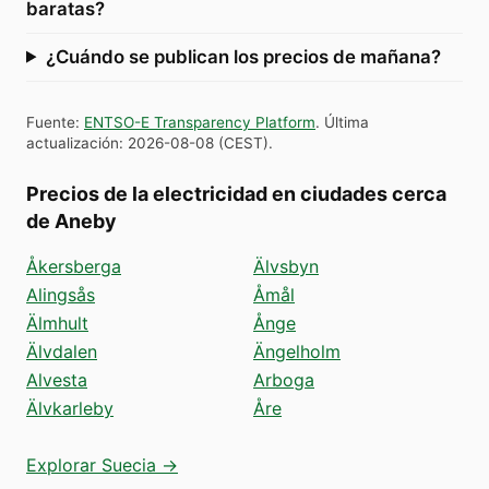
baratas?
¿Cuándo se publican los precios de mañana?
Fuente
:
ENTSO-E Transparency Platform
.
Última
actualización
:
2026-08-08
(
CEST
).
Precios de la electricidad en ciudades cerca
de Aneby
Åkersberga
Älvsbyn
Alingsås
Åmål
Älmhult
Ånge
Älvdalen
Ängelholm
Alvesta
Arboga
Älvkarleby
Åre
Explorar Suecia →