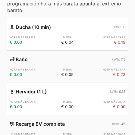
programación hora más barata apunta al extremo
barato.
🚿
Ducha (10 min)
6
€ 0.00
€ 0.04
€ 0.19
🛁
Baño
7.5
€ 0.00
€ 0.05
€ 0.23
💧
Hervidor (1 L)
0.12
€ 0.00
€ 0.00
€ 0.00
🔌
Recarga EV completa
45