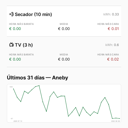
💨
Secador (10 min)
0.33
€ 0.00
€ 0.00
€ 0.01
📺
TV (3 h)
0.6
€ 0.00
€ 0.00
€ 0.02
Últimos 31 días
—
Aneby
€
83
€
7
2026-07-10
2026-08-08