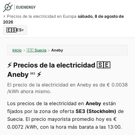
⚡️ Precios de la electricidad en Europa
sábado, 8 de agosto de
2026
🇪🇸
ES
▾
Inicio
›
🇸🇪
Suecia
›
Aneby
⚡️
Precios de la electricidad
🇸🇪
Aneby
⚡️
SE3
El precio de la electricidad en Aneby es de € 0.0038
/kWh ahora mismo.
Los precios de la electricidad en
Aneby
están
fijados por la zona de oferta
SE3 (Stockholm)
de
Suecia. El precio mayorista promedio hoy es €
0.0072 /kWh, con la hora más barata a las 13:00.