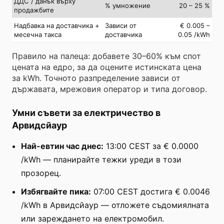
ДДС / данък върху
% умножение
20 – 25 %
продажбите
Надбавка на доставчика +
Зависи от
€ 0.005 –
месечна такса
доставчика
0.05 /kWh
Правило на палеца: добавете 30–60% към спот
цената на едро, за да оцените истинската цена
за kWh. Точното разпределение зависи от
държавата, мрежовия оператор и типа договор.
Умни съвети за електричество в
Арвидсйаур
Най-евтин час днес:
13:00 CEST за € 0.0000
/kWh — планирайте тежки уреди в този
прозорец.
Избягвайте пика:
07:00 CEST достига € 0.0046
/kWh в Арвидсйаур — отложете съдомиялната
или зареждането на електромобил.