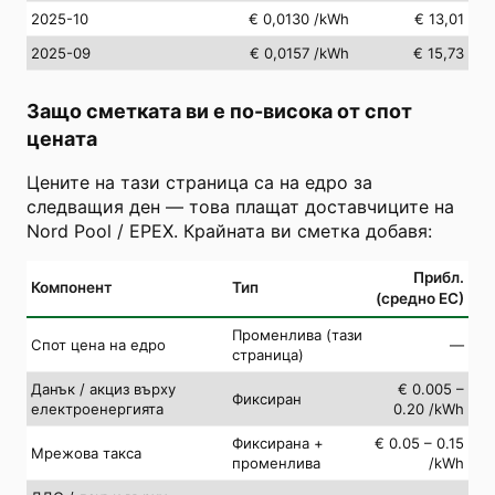
2025-10
€ 0,0130
/kWh
€ 13,01
2025-09
€ 0,0157
/kWh
€ 15,73
Защо сметката ви е по-висока от спот
цената
Цените на тази страница са на едро за
следващия ден — това плащат доставчиците на
Nord Pool / EPEX. Крайната ви сметка добавя:
Прибл.
Компонент
Тип
(средно ЕС)
Променлива (тази
Спот цена на едро
—
страница)
Данък / акциз върху
€ 0.005 –
Фиксиран
електроенергията
0.20 /kWh
Фиксирана +
€ 0.05 – 0.15
Мрежова такса
променлива
/kWh