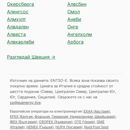
Окерсберга
Алвсбин
Алингсос
Омол
Алмхулт
Анеби
Алвдален
Онге
Алвеста
Ангелхолм
Алвкарлеби
Арбога
Разгледай Швеция →
Източник на данните: ENTSO-E. Всяка зона показва своето
локално време. Цената за Италия е средна стойност от
шестте подзони (Север, Централен Север, Централен Юг,
Юг, Сардиния, Сицилия).
Свържете се с нас на
sp@euenergy.live
.
Европейски оператори на електроенергия:
EXAA
(
Австрия
)
,
EPEX
(
Белгия, Франция, Германия, Нидерландия, Швейцария
)
,
IBEX
(
България
)
,
CROPEX
(
Хърватия
)
,
OTE
(
Чехия
)
,
GME
(
Италия
)
,
HENEX
(
Гърция
)
,
HUPX
(
Унгария
)
,
Nord Pool Spot