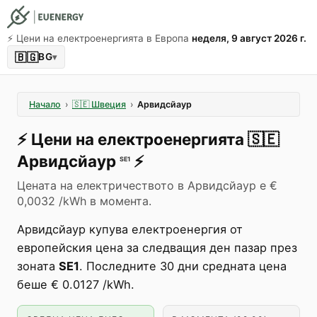
⚡️ Цени на електроенергията в Европа
неделя, 9 август 2026 г.
🇧🇬
BG
▾
Начало
›
🇸🇪
Швеция
›
Арвидсйаур
⚡️
Цени на електроенергията
🇸🇪
Арвидсйаур
⚡️
SE1
Цената на електричеството в Арвидсйаур е €
0,0032 /kWh в момента.
Арвидсйаур купува електроенергия от
европейския цена за следващия ден пазар през
зоната
SE1
. Последните 30 дни средната цена
беше € 0.0127 /kWh.