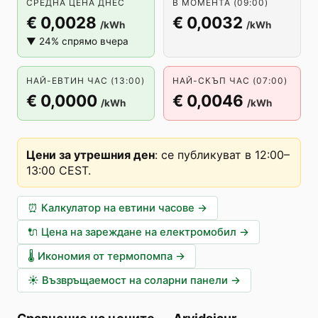
СРЕДНА ЦЕНА ДНЕС
В МОМЕНТА (09:00)
€ 0,0028
€ 0,0032
/kWh
/kWh
▼ 24% спрямо вчера
НАЙ-ЕВТИН ЧАС (13:00)
НАЙ-СКЪП ЧАС (07:00)
€ 0,0000
€ 0,0046
/kWh
/kWh
Цени за утрешния ден
:
се публикуват в 12:00–
13:00 CEST
.
⏰
Калкулатор на евтини часове
→
🔌
Цена на зареждане на електромобил
→
🌡️
Икономия от термопомпа
→
☀️
Възвръщаемост на соларни панели
→