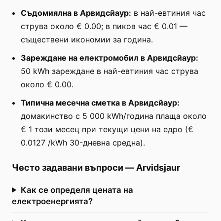
Съдомиялна в Арвидсйаур:
в най-евтиния час
струва около € 0.00; в пиков час € 0.01 —
съществени икономии за година.
Зареждане на електромобил в Арвидсйаур:
50 kWh зареждане в най-евтиния час струва
около € 0.00.
Типична месечна сметка в Арвидсйаур:
домакинство с 5 000 kWh/година плаща около
€ 1 този месец при текущи цени на едро (€
0.0127 /kWh 30-дневна средна).
Често задавани въпроси
—
Arvidsjaur
Как се определя цената на
електроенергията?