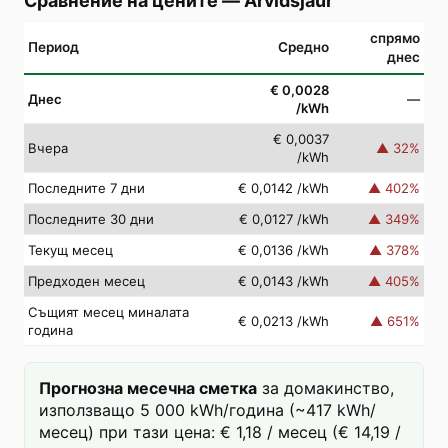
Сравнение на цените
—
Arvidsjaur
спрямо
Период
Средно
днес
€ 0,0028
Днес
—
/kWh
€ 0,0037
Вчера
▲
32
%
/kWh
Последните 7 дни
€ 0,0142
/kWh
▲
402
%
Последните 30 дни
€ 0,0127
/kWh
▲
349
%
Текущ месец
€ 0,0136
/kWh
▲
378
%
Предходен месец
€ 0,0143
/kWh
▲
405
%
Същият месец миналата
€ 0,0213
/kWh
▲
651
%
година
Прогнозна месечна сметка
за домакинство,
използващо 5 000 kWh/година (~417 kWh/
месец) при тази цена: € 1,18 / месец (€ 14,19 /