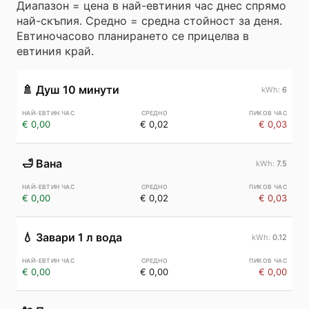
Диапазон = цена в най-евтиния час днес спрямо
най-скъпия. Средно = средна стойност за деня.
Евтиночасово планирането се прицелва в
евтиния край.
🚿
Душ 10 минути
6
€ 0,00
€ 0,02
€ 0,03
🛁
Вана
7.5
€ 0,00
€ 0,02
€ 0,03
💧
Завари 1 л вода
0.12
€ 0,00
€ 0,00
€ 0,00