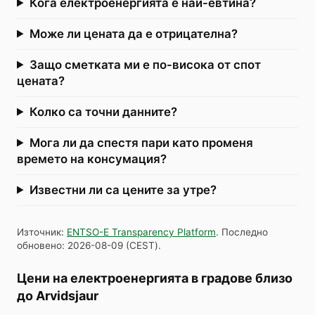
Кога електроенергията е най-евтина?
Може ли цената да е отрицателна?
Защо сметката ми е по-висока от спот
цената?
Колко са точни данните?
Мога ли да спестя пари като променя
времето на консумация?
Известни ли са цените за утре?
Източник
:
ENTSO-E Transparency Platform
.
Последно
обновено
:
2026-08-09
(
CEST
).
Цени на електроенергията в градове близо
до Arvidsjaur