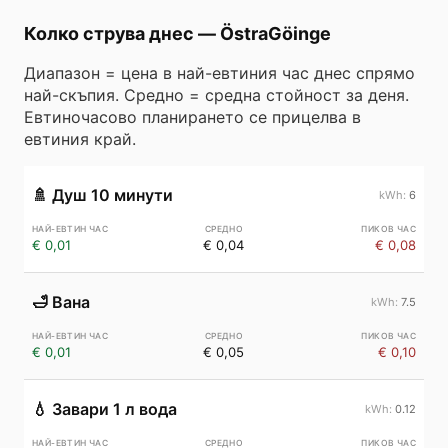
Колко струва днес
—
ÖstraGöinge
Диапазон = цена в най-евтиния час днес спрямо
най-скъпия. Средно = средна стойност за деня.
Евтиночасово планирането се прицелва в
евтиния край.
🚿
Душ 10 минути
6
€ 0,01
€ 0,04
€ 0,08
🛁
Вана
7.5
€ 0,01
€ 0,05
€ 0,10
💧
Завари 1 л вода
0.12