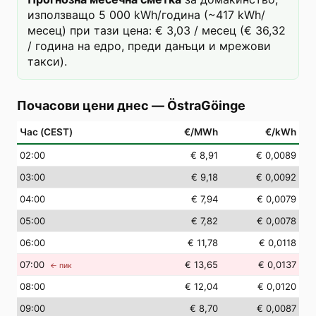
използващо 5 000 kWh/година (~417 kWh/
месец) при тази цена: € 3,03 / месец (€ 36,32
/ година на едро, преди данъци и мрежови
такси).
Почасови цени днес
—
ÖstraGöinge
Час (CEST)
€/MWh
€/kWh
02
:00
€ 8,91
€ 0,0089
03
:00
€ 9,18
€ 0,0092
04
:00
€ 7,94
€ 0,0079
05
:00
€ 7,82
€ 0,0078
06
:00
€ 11,78
€ 0,0118
07
:00
€ 13,65
€ 0,0137
← пик
08
:00
€ 12,04
€ 0,0120
09
:00
€ 8,70
€ 0,0087