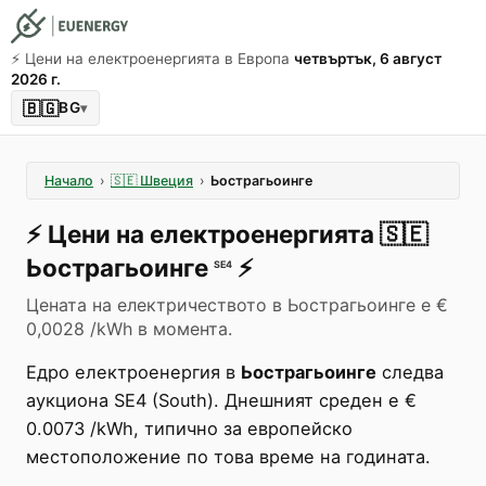
⚡️ Цени на електроенергията в Европа
четвъртък, 6 август
2026 г.
🇧🇬
BG
▾
Начало
›
🇸🇪
Швеция
›
Ьострагьоинге
⚡️
Цени на електроенергията
🇸🇪
Ьострагьоинге
⚡️
SE4
Цената на електричеството в Ьострагьоинге е €
0,0028 /kWh в момента.
Едро електроенергия в
Ьострагьоинге
следва
аукциона SE4 (South). Днешният среден е €
0.0073 /kWh, типично за европейско
местоположение по това време на годината.