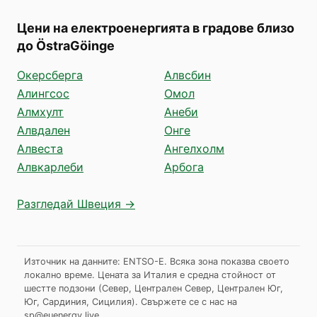
Цени на електроенергията в градове близо
до ÖstraGöinge
Окерсберга
Алвсбин
Алингсос
Омол
Алмхулт
Анеби
Алвдален
Онге
Алвеста
Ангелхолм
Алвкарлеби
Арбога
Разгледай Швеция →
Източник на данните: ENTSO-E. Всяка зона показва своето
локално време. Цената за Италия е средна стойност от
шестте подзони (Север, Централен Север, Централен Юг,
Юг, Сардиния, Сицилия).
Свържете се с нас на
sp@euenergy.live
.