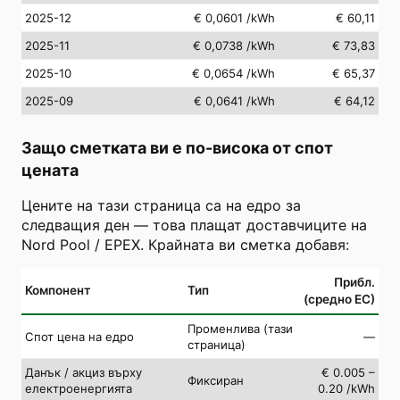
2025-12
€ 0,0601
/kWh
€ 60,11
2025-11
€ 0,0738
/kWh
€ 73,83
2025-10
€ 0,0654
/kWh
€ 65,37
2025-09
€ 0,0641
/kWh
€ 64,12
Защо сметката ви е по-висока от спот
цената
Цените на тази страница са на едро за
следващия ден — това плащат доставчиците на
Nord Pool / EPEX. Крайната ви сметка добавя:
Прибл.
Компонент
Тип
(средно ЕС)
Променлива (тази
Спот цена на едро
—
страница)
Данък / акциз върху
€ 0.005 –
Фиксиран
електроенергията
0.20 /kWh