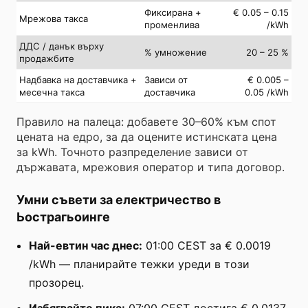
Фиксирана +
€ 0.05 – 0.15
Мрежова такса
променлива
/kWh
ДДС / данък върху
% умножение
20 – 25 %
продажбите
Надбавка на доставчика +
Зависи от
€ 0.005 –
месечна такса
доставчика
0.05 /kWh
Правило на палеца: добавете 30–60% към спот
цената на едро, за да оцените истинската цена
за kWh. Точното разпределение зависи от
държавата, мрежовия оператор и типа договор.
Умни съвети за електричество в
Ьострагьоинге
Най-евтин час днес:
01:00 CEST за € 0.0019
/kWh — планирайте тежки уреди в този
прозорец.
Избягвайте пика:
07:00 CEST достига € 0.0137