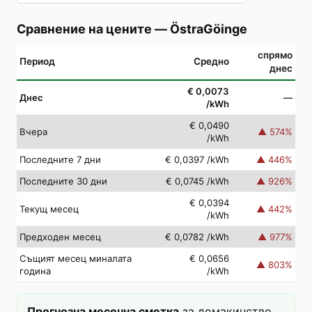
Сравнение на цените
—
ÖstraGöinge
спрямо
Период
Средно
днес
€ 0,0073
Днес
—
/kWh
€ 0,0490
Вчера
▲
574
%
/kWh
Последните 7 дни
€ 0,0397
/kWh
▲
446
%
Последните 30 дни
€ 0,0745
/kWh
▲
926
%
€ 0,0394
Текущ месец
▲
442
%
/kWh
Предходен месец
€ 0,0782
/kWh
▲
977
%
Същият месец миналата
€ 0,0656
▲
803
%
година
/kWh
Прогнозна месечна сметка
за домакинство,