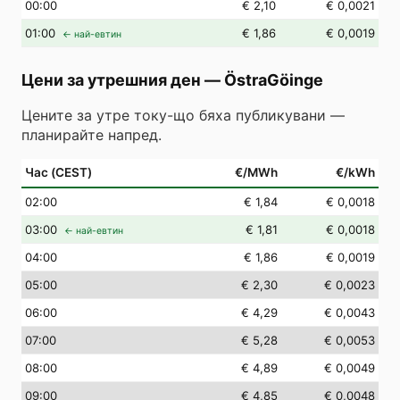
00
:00
€ 2,10
€ 0,0021
01
:00
€ 1,86
€ 0,0019
← най-евтин
Цени за утрешния ден
—
ÖstraGöinge
Цените за утре току-що бяха публикувани —
планирайте напред.
Час (CEST)
€/MWh
€/kWh
02
:00
€ 1,84
€ 0,0018
03
:00
€ 1,81
€ 0,0018
← най-евтин
04
:00
€ 1,86
€ 0,0019
05
:00
€ 2,30
€ 0,0023
06
:00
€ 4,29
€ 0,0043
07
:00
€ 5,28
€ 0,0053
08
:00
€ 4,89
€ 0,0049
09
:00
€ 4,85
€ 0,0048