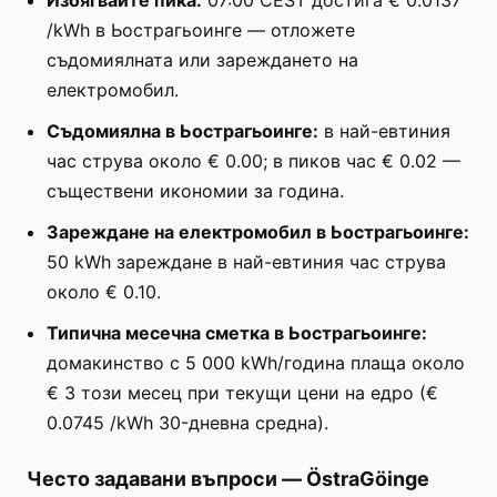
/kWh в Ьострагьоинге — отложете
съдомиялната или зареждането на
електромобил.
Съдомиялна в Ьострагьоинге:
в най-евтиния
час струва около € 0.00; в пиков час € 0.02 —
съществени икономии за година.
Зареждане на електромобил в Ьострагьоинге:
50 kWh зареждане в най-евтиния час струва
около € 0.10.
Типична месечна сметка в Ьострагьоинге:
домакинство с 5 000 kWh/година плаща около
€ 3 този месец при текущи цени на едро (€
0.0745 /kWh 30-дневна средна).
Често задавани въпроси
—
ÖstraGöinge