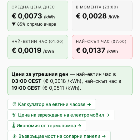
СРЕДНА ЦЕНА ДНЕС
В МОМЕНТА (23:00)
€ 0,0073
€ 0,0028
/kWh
/kWh
▼ 85% спрямо вчера
НАЙ-ЕВТИН ЧАС (01:00)
НАЙ-СКЪП ЧАС (07:00)
€ 0,0019
€ 0,0137
/kWh
/kWh
Цени за утрешния ден
—
най-евтин час в
03
:00
CEST
(
€ 0,0018
/kWh),
най-скъп час в
19
:00
CEST
(
€ 0,0511
/kWh).
⏰
Калкулатор на евтини часове
→
🔌
Цена на зареждане на електромобил
→
🌡️
Икономия от термопомпа
→
☀️
Възвръщаемост на соларни панели
→