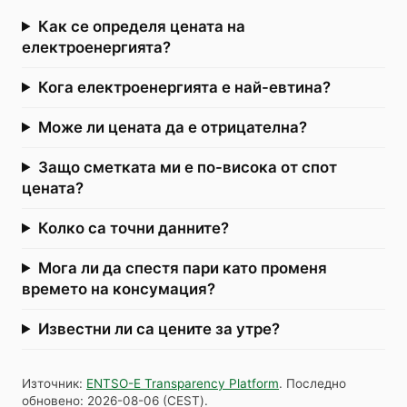
Как се определя цената на
електроенергията?
Кога електроенергията е най-евтина?
Може ли цената да е отрицателна?
Защо сметката ми е по-висока от спот
цената?
Колко са точни данните?
Мога ли да спестя пари като променя
времето на консумация?
Известни ли са цените за утре?
Източник
:
ENTSO-E Transparency Platform
.
Последно
обновено
:
2026-08-06
(
CEST
).