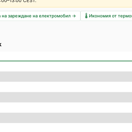
2:00–13:00 CEST
.
 на зареждане на електромобил
→
🌡️
Икономия от терм
k