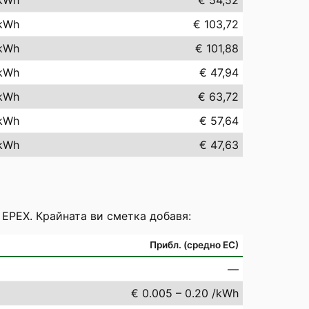
kWh
€ 54,52
kWh
€ 103,72
kWh
€ 101,88
kWh
€ 47,94
kWh
€ 63,72
kWh
€ 57,64
kWh
€ 47,63
 EPEX. Крайната ви сметка добавя:
Прибл. (средно ЕС)
—
€ 0.005 – 0.20 /kWh