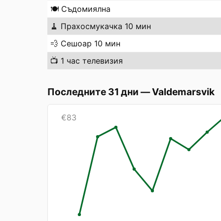
🍽️
Съдомиялна
🧹
Прахосмукачка 10 мин
💨
Сешоар 10 мин
📺
1 час телевизия
Последните 31 дни
—
Valdemarsvik
€
83