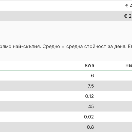
€ 4
€ 2
прямо най-скъпия. Средно = средна стойност за деня. 
kWh
На
6
7.5
0.12
45
0.02
0.8