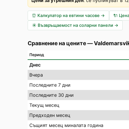
Цени за утрешния ден
:
се публикуват в 1
⏰
Калкулатор на евтини часове
→
🔌
Цена
☀️
Възвръщаемост на соларни панели
→
Сравнение на цените
—
Valdemarsvi
Период
Днес
Вчера
Последните 7 дни
Последните 30 дни
Текущ месец
Предходен месец
Същият месец миналата година