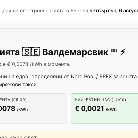
 Цени на електроенергията в Европа
четвъртък, 6 август
гията
🇸🇪
Валдемарсвик
⚡️
SE3
 е € 0,0078 /kWh в момента.
ни на едро, определени от Nord Pool / EPEX за зоната
мрежови такси.
НТА (05:00)
НАЙ-ЕВТИН ЧАС (14:00)
,0078
€ 0,0021
/kWh
/kWh