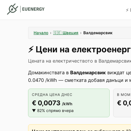
⚡️
Начало
›
🇸🇪
Швеция
›
Валдемарсвик
⚡️
Цени на електроенер
Цената на електричеството в Валдемарсвик
Домакинствата в
Валдемарсвик
виждат це
0.0470 /kWh — сметката добавя данъци и 
СРЕДНА ЦЕНА ДНЕС
В МОМЕ
€ 0,0073
€ 0
/kWh
▼ 82% спрямо вчера