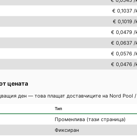
€ 0,0545
/
€ 0,1037
/
€ 0,1019
/
€ 0,0479
/
€ 0,0637
/
€ 0,0576
/
€ 0,0476
/
от цената
дващия ден — това плащат доставчиците на Nord Pool /
Тип
Променлива (тази страница)
Фиксиран