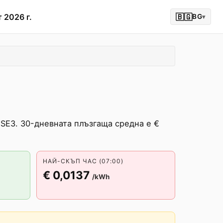
 2026 г.
🇧🇬
BG
▾
 SE3. 30-дневната плъзгаща средна е €
НАЙ-СКЪП ЧАС (07:00)
€ 0,0137
/kWh