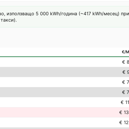
о, използващо 5 000 kWh/година (~417 kWh/месец) при т
такси).
€/
€ 8
€ 9
€ 7
€ 7
€ 1
€ 13
€ 12