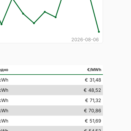
2026-08-06
едно
€/MWh
kWh
€ 31,48
kWh
€ 48,52
kWh
€ 71,32
kWh
€ 70,86
kWh
€ 51,69