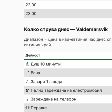
22
:00
23
:00
Колко струва днес
—
Valdemarsvik
Диапазон = цена в най-евтиния час днес с
евтиния край.
Дейност
🚿
Душ 10 минути
🛁
Вана
💧
Завари 1 л вода
🔌
Пълно зареждане на електромобил
📱
Зареждане на телефон
👕
Пералня