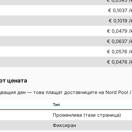
€ 0,0545
/
€ 0,1037
/
€ 0,1019
/
€ 0,0479
/
€ 0,0637
/
€ 0,0576
/
€ 0,0476
/
от цената
дващия ден — това плащат доставчиците на Nord Pool /
Тип
Променлива (тази страница)
Фиксиран