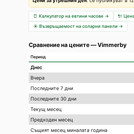
Цени за утрешния ден
:
се публикуват в 1
⏰
Калкулатор на евтини часове
→
🔌
Цена
☀️
Възвръщаемост на соларни панели
→
Сравнение на цените
—
Vimmerby
Период
Днес
Вчера
Последните 7 дни
Последните 30 дни
Текущ месец
Предходен месец
Същият месец миналата година