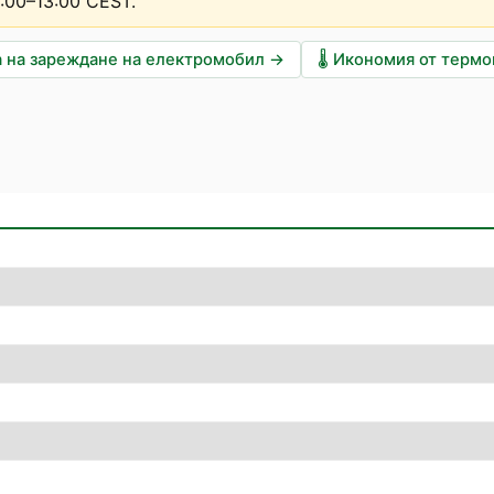
2:00–13:00 CEST
.
 на зареждане на електромобил
→
🌡️
Икономия от терм