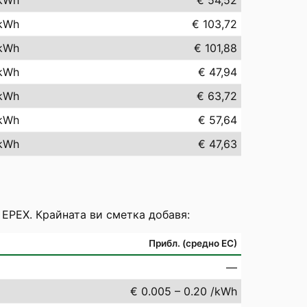
kWh
€ 54,52
kWh
€ 103,72
kWh
€ 101,88
kWh
€ 47,94
kWh
€ 63,72
kWh
€ 57,64
kWh
€ 47,63
 EPEX. Крайната ви сметка добавя:
Прибл. (средно ЕС)
—
€ 0.005 – 0.20 /kWh