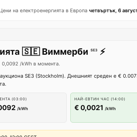
 Цени на електроенергията в Европа
четвъртък, 6 август
гията
🇸🇪
Виммерби
⚡️
SE3
 0,0092 /kWh в момента.
аукциона SE3 (Stockholm). Днешният среден е € 0.007
та.
НТА (03:00)
НАЙ-ЕВТИН ЧАС (14:00)
,0092
€ 0,0021
/kWh
/kWh