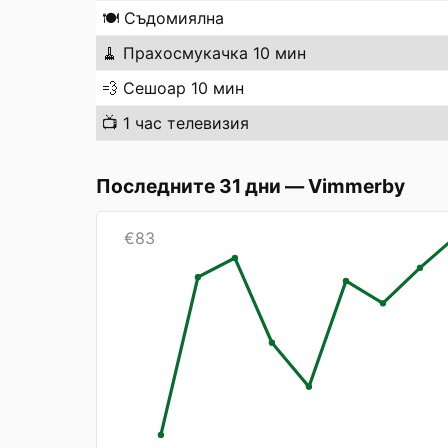
🍽️
Съдомиялна
🧹
Прахосмукачка 10 мин
💨
Сешоар 10 мин
📺
1 час телевизия
Последните 31 дни
—
Vimmerby
€
83