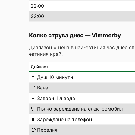
22
:00
23
:00
Колко струва днес
—
Vimmerby
Диапазон = цена в най-евтиния час днес с
евтиния край.
Дейност
🚿
Душ 10 минути
🛁
Вана
💧
Завари 1 л вода
🔌
Пълно зареждане на електромобил
📱
Зареждане на телефон
👕
Пералня