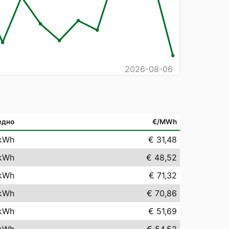
2026-08-06
едно
€/MWh
kWh
€ 31,48
kWh
€ 48,52
kWh
€ 71,32
kWh
€ 70,86
kWh
€ 51,69