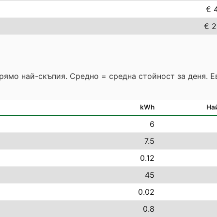
€ 4
€ 2
прямо най-скъпия. Средно = средна стойност за деня. 
kWh
На
6
7.5
0.12
45
0.02
0.8