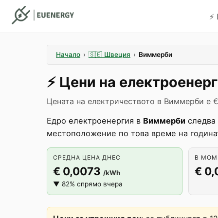
⚡️
Начало
›
🇸🇪
Швеция
›
Виммерби
⚡️
Цени на електроенер
Цената на електричеството в Виммерби е €
Едро електроенергия в
Виммерби
следва 
местоположение по това време на година
СРЕДНА ЦЕНА ДНЕС
В МОМЕ
€ 0,0073
€ 0
/kWh
▼ 82% спрямо вчера