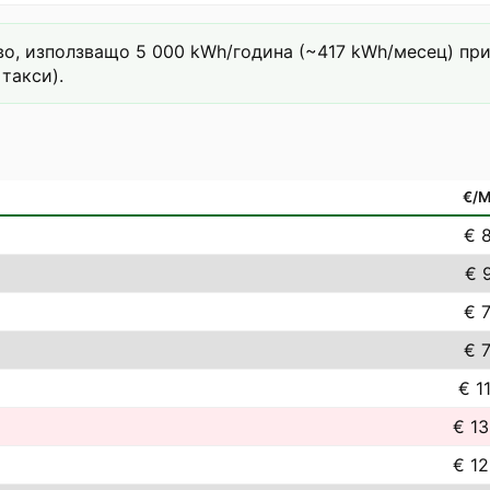
о, използващо 5 000 kWh/година (~417 kWh/месец) при т
такси).
€/
€ 8
€ 9
€ 7
€ 7
€ 1
€ 13
€ 12