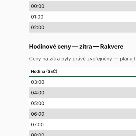
00
:00
01
:00
02
:00
Hodinové ceny — zítra
—
Rakvere
Ceny na zítra byly právě zveřejněny — plánuj
Hodina (SEČ)
03
:00
04
:00
05
:00
06
:00
07
:00
08
:00