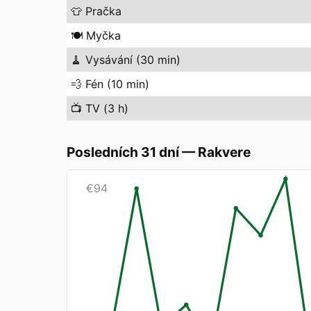
👕
Pračka
🍽️
Myčka
🧹
Vysávání (30 min)
💨
Fén (10 min)
📺
TV (3 h)
Posledních 31 dní
—
Rakvere
€
94