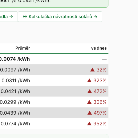
EEST
(
€ 0.0451
/kWh).
adla
→
☀️
Kalkulačka návratnosti solárů
→
Průměr
vs dnes
0.0074
/kWh
—
 0.0097
/kWh
▲
32
%
 0.0311
/kWh
▲
323
%
 0.0421
/kWh
▲
472
%
 0.0299
/kWh
▲
306
%
 0.0439
/kWh
▲
497
%
 0.0774
/kWh
▲
952
%