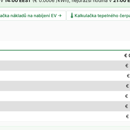
 v
14
:00
EEST
(
€ 0.0006
/kWh),
nejdražší hodina v
21
:00
lačka nákladů na nabíjení EV
→
🌡️
Kalkulačka tepelného čerp
€ 
€
€
€
€
€
€