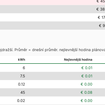
€ 45
€ 38
€ 17
€ 9
jdražší. Průměr = dnešní průměr. nejlevnější hodina plánová
kWh
Nejlevnější hodina
6
€ 0.01
7.5
€ 0.01
0.12
€ 0.00
45
€ 0.08
0.02
€ 0.00