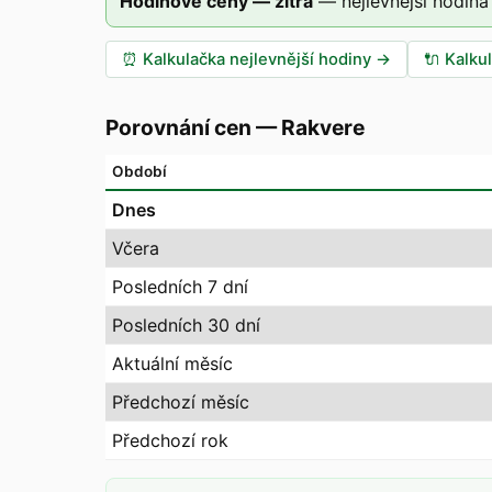
Hodinové ceny — zítra
—
nejlevnější hodina
⏰
Kalkulačka nejlevnější hodiny
→
🔌
Kalku
Porovnání cen
—
Rakvere
Období
Dnes
Včera
Posledních 7 dní
Posledních 30 dní
Aktuální měsíc
Předchozí měsíc
Předchozí rok