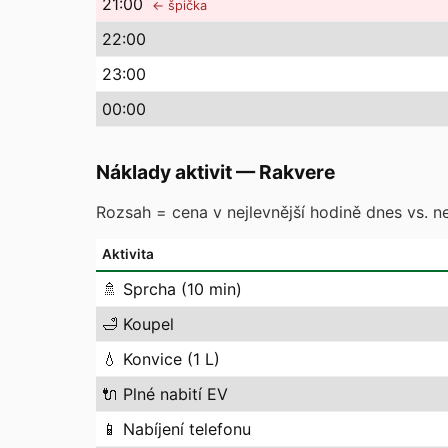
21
:00
← špička
22
:00
23
:00
00
:00
Náklady aktivit
—
Rakvere
Rozsah = cena v nejlevnější hodině dnes vs. ne
Aktivita
🚿
Sprcha (10 min)
🛁
Koupel
💧
Konvice (1 L)
🔌
Plné nabití EV
📱
Nabíjení telefonu