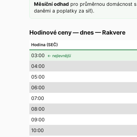
Měsíční odhad
pro průměrnou domácnost s 
daněmi a poplatky za síť).
Hodinové ceny — dnes
—
Rakvere
Hodina (SEČ)
03
:00
← nejlevnější
04
:00
05
:00
06
:00
07
:00
08
:00
09
:00
10
:00