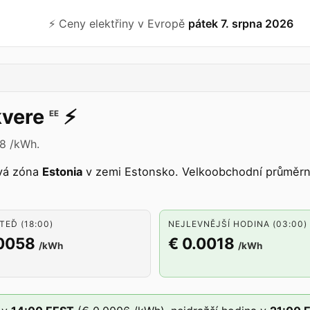
⚡️ Ceny elektřiny v Evropě
pátek 7. srpna 2026
vere
⚡️
EE
58 /kWh.
vá zóna
Estonia
v zemi Estonsko. Velkoobchodní průměrná
TEĎ (18:00)
NEJLEVNĚJŠÍ HODINA (03:00)
.0058
€ 0.0018
/kWh
/kWh