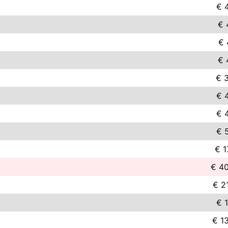
€ 
€ 
€ 
€ 
€ 
€ 
€ 
€ 
€ 1
€ 4
€ 2
€ 1
€ 1