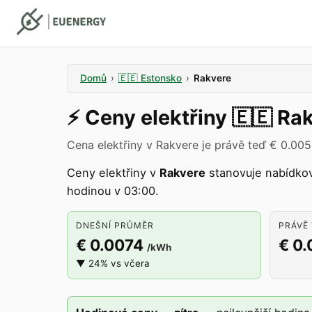
Domů
›
🇪🇪
Estonsko
›
Rakvere
⚡️
Ceny elektřiny
🇪🇪
Rak
Cena elektřiny v Rakvere je právě teď € 0.00
Ceny elektřiny v
Rakvere
stanovuje nabídko
hodinou v 03:00.
DNEŠNÍ PRŮMĚR
PRÁVĚ 
€ 0.0074
€ 0
/kWh
▼ 24% vs včera