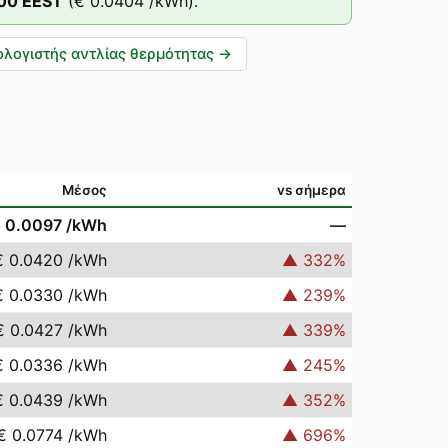
:00
EEST
(
€ 0.0404
/kWh).
λογιστής αντλίας θερμότητας
→
Μέσος
vs σήμερα
 0.0097
/kWh
—
€ 0.0420
/kWh
▲
332
%
€ 0.0330
/kWh
▲
239
%
€ 0.0427
/kWh
▲
339
%
€ 0.0336
/kWh
▲
245
%
€ 0.0439
/kWh
▲
352
%
€ 0.0774
/kWh
▲
696
%