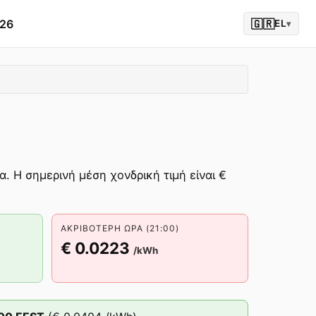
026
🇬🇷
EL
▾
α. Η σημερινή μέση χονδρική τιμή είναι €
ΑΚΡΙΒΌΤΕΡΗ ΏΡΑ (21:00)
€ 0.0223
/kWh