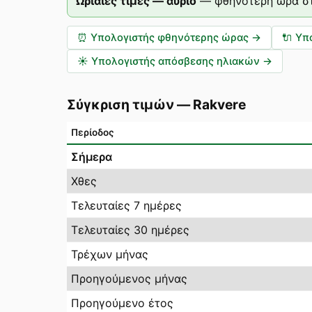
Ωριαίες τιμές — αύριο
—
φθηνότερη ώρα στ
⏰
Υπολογιστής φθηνότερης ώρας
→
🔌
Υπ
☀️
Υπολογιστής απόσβεσης ηλιακών
→
Σύγκριση τιμών
—
Rakvere
Περίοδος
Σήμερα
Χθες
Τελευταίες 7 ημέρες
Τελευταίες 30 ημέρες
Τρέχων μήνας
Προηγούμενος μήνας
Προηγούμενο έτος