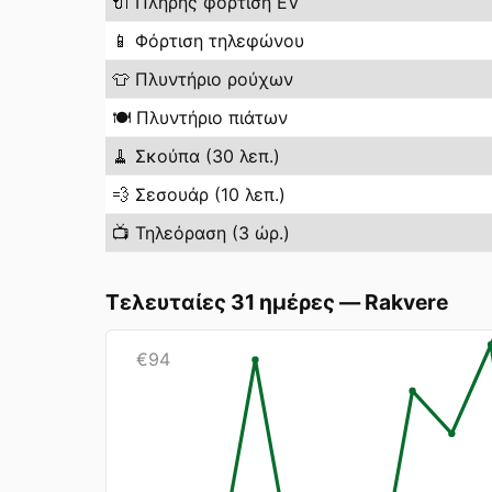
🔌
Πλήρης φόρτιση EV
📱
Φόρτιση τηλεφώνου
👕
Πλυντήριο ρούχων
🍽️
Πλυντήριο πιάτων
🧹
Σκούπα (30 λεπ.)
💨
Σεσουάρ (10 λεπ.)
📺
Τηλεόραση (3 ώρ.)
Τελευταίες 31 ημέρες
—
Rakvere
€
94