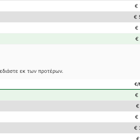
€ 
€ 
€ 
€ 
χεδιάστε εκ των προτέρων.
€
€ 
€
€ 
€ 
€