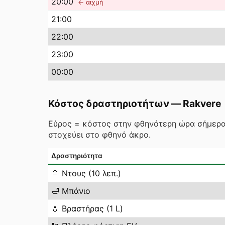
20
:00
← αιχμή
21
:00
22
:00
23
:00
00
:00
Κόστος δραστηριοτήτων
—
Rakvere
Εύρος = κόστος στην φθηνότερη ώρα σήμερα
στοχεύει στο φθηνό άκρο.
Δραστηριότητα
🚿
Ντους (10 λεπ.)
🛁
Μπάνιο
💧
Βραστήρας (1 L)