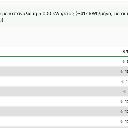
ό με κατανάλωση 5 000 kWh/έτος (~417 kWh/μήνα) σε αυτή 
).
€
€ 
€ 1
€ 1
€ 
€ 1
€ 1
€ 1