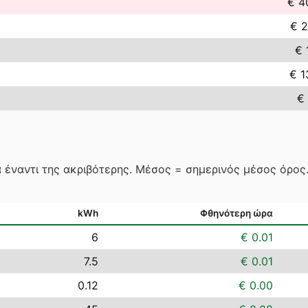
€ 4
€ 2
€ 
€ 1
€ 
 έναντι της ακριβότερης. Μέσος = σημερινός μέσος όρο
kWh
Φθηνότερη ώρα
6
€ 0.01
7.5
€ 0.01
0.12
€ 0.00