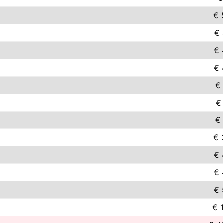
€ 
€ 
€ 
€ 
€ 
€ 
€ 
€ 
€ 
€ 
€ 
€ 