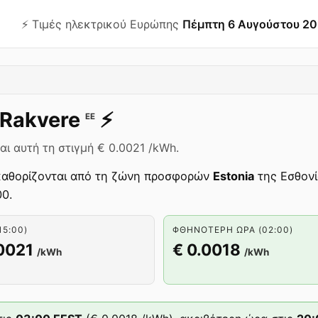
⚡️ Τιμές ηλεκτρικού Ευρώπης
Πέμπτη 6 Αυγούστου 2
Rakvere
⚡️
EE
αι αυτή τη στιγμή € 0.0021 /kWh.
αθορίζονται από τη ζώνη προσφορών
Estonia
της Εσθονί
00.
15:00)
ΦΘΗΝΌΤΕΡΗ ΏΡΑ (02:00)
0021
€ 0.0018
/kWh
/kWh