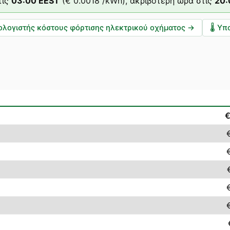
ις
03
:00
EEST
(
€ 0.0018
/kWh),
ακριβότερη ώρα στις
20
ολογιστής κόστους φόρτισης ηλεκτρικού οχήματος
→
🌡️
Υπο
€