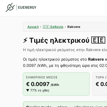
Αρχική
›
🇪🇪
Εσθονία
›
Rakvere
⚡️
Τιμές ηλεκτρικού
🇪🇪
Η τιμή ηλεκτρικού ρεύματος στην Rakvere είν
Οι τιμές ηλεκτρικού ρεύματος στο
Rakvere
κ
0.0097 /kWh, με τη φθηνότερη ώρα στις 02:
ΣΗΜΕΡΙΝΌΣ ΜΈΣΟΣ
ΤΏΡΑ (
€ 0.0097
€ 0.
/kWh
▼ 77% vs χθες