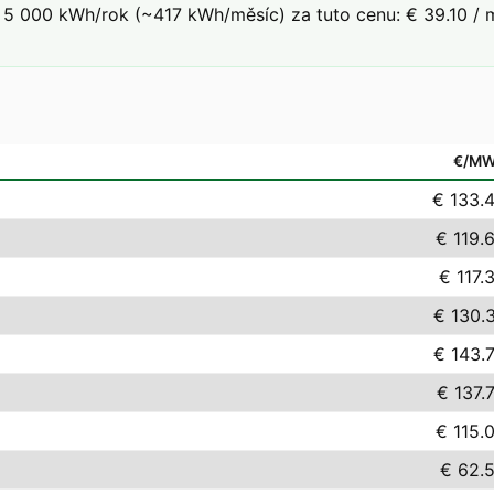
5 000 kWh/rok (~417 kWh/měsíc) za tuto cenu: € 39.10 / m
€/M
€ 133.
€ 119.
€ 117.
€ 130.
€ 143.
€ 137.
€ 115.
€ 62.