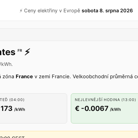
⚡️ Ceny elektřiny v Evropě
sobota 8. srpna 2026
tes
⚡️
FR
 /kWh.
á zóna
France
v zemi Francie. Velkoobchodní průměrná ce
TEĎ (04:00)
NEJLEVNĚJŠÍ HODINA (13:00)
1173
€ -0.0067
/kWh
/kWh