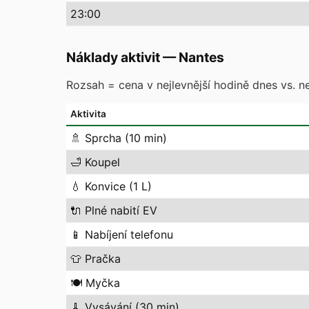
23
:00
Náklady aktivit
—
Nantes
Rozsah = cena v nejlevnější hodině dnes vs. ne
Aktivita
🚿
Sprcha (10 min)
🛁
Koupel
💧
Konvice (1 L)
🔌
Plné nabití EV
📱
Nabíjení telefonu
👕
Pračka
🍽️
Myčka
🧹
Vysávání (30 min)