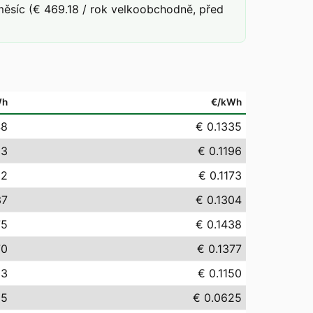
ěsíc (€ 469.18 / rok velkoobchodně, před
Wh
€/kWh
48
€ 0.1335
63
€ 0.1196
32
€ 0.1173
37
€ 0.1304
75
€ 0.1438
70
€ 0.1377
03
€ 0.1150
55
€ 0.0625