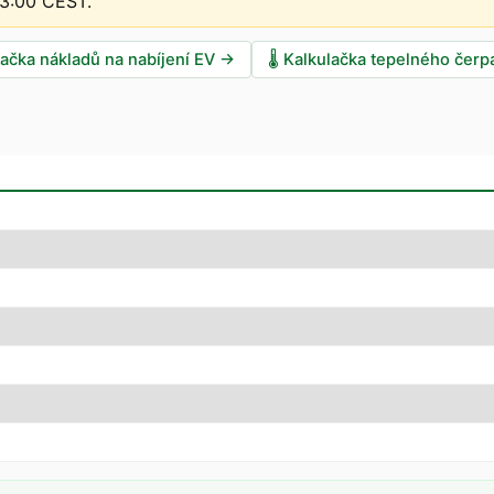
13:00 CEST
.
lačka nákladů na nabíjení EV
→
🌡️
Kalkulačka tepelného čerp