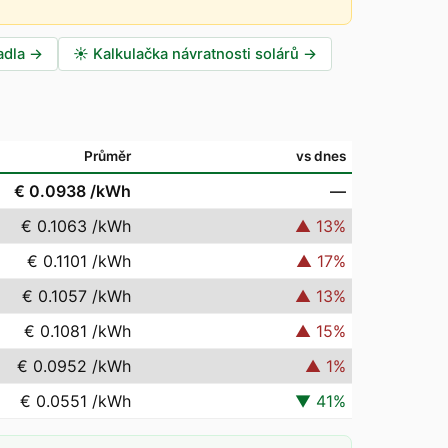
adla
→
☀️
Kalkulačka návratnosti solárů
→
Průměr
vs dnes
€ 0.0938
/kWh
—
€ 0.1063
/kWh
▲
13
%
€ 0.1101
/kWh
▲
17
%
€ 0.1057
/kWh
▲
13
%
€ 0.1081
/kWh
▲
15
%
€ 0.0952
/kWh
▲
1
%
€ 0.0551
/kWh
▼
41
%