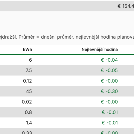
€ 154.
jdražší. Průměr = dnešní průměr. nejlevnější hodina plánová
kWh
Nejlevnější hodina
6
€ -0.04
7.5
€ -0.05
0.12
€ -0.00
45
€ -0.30
0.02
€ -0.00
0.8
€ -0.01
1.4
€ -0.01
0.33
€ -0.00