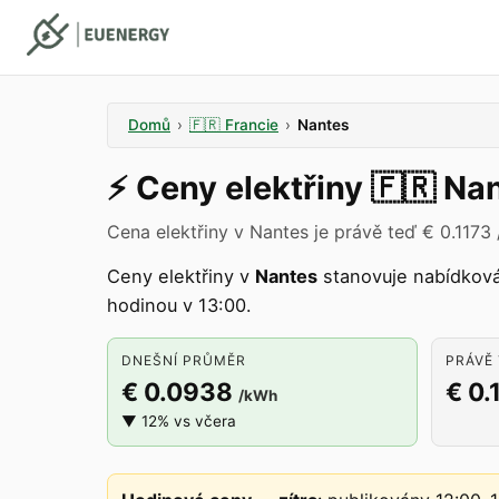
Domů
›
🇫🇷
Francie
›
Nantes
⚡️
Ceny elektřiny
🇫🇷
Nan
Cena elektřiny v Nantes je právě teď € 0.1173
Ceny elektřiny v
Nantes
stanovuje nabídkov
hodinou v 13:00.
DNEŠNÍ PRŮMĚR
PRÁVĚ 
€ 0.0938
€ 0.
/kWh
▼ 12% vs včera