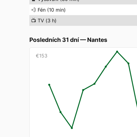
💨
Fén (10 min)
📺
TV (3 h)
Posledních 31 dní
—
Nantes
€
153