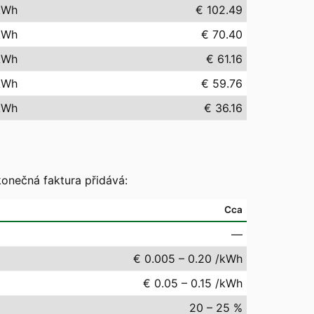
kWh
€ 102.49
kWh
€ 70.40
kWh
€ 61.16
kWh
€ 59.76
kWh
€ 36.16
konečná faktura přidává:
Cca
—
€ 0.005 – 0.20 /kWh
€ 0.05 – 0.15 /kWh
20 – 25 %