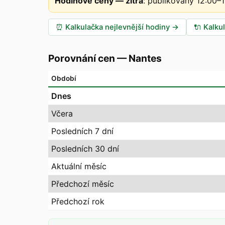
Hodinové ceny — zítra
:
publikovány 12:00–
⏰
Kalkulačka nejlevnější hodiny
→
🔌
Kalku
Porovnání cen
—
Nantes
Období
Dnes
Včera
Posledních 7 dní
Posledních 30 dní
Aktuální měsíc
Předchozí měsíc
Předchozí rok