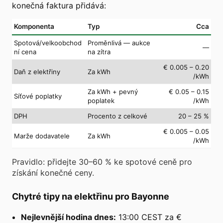
konečná faktura přidává:
Komponenta
Typ
Cca
Spotová/velkoobchod
Proměnlivá — aukce
—
ní cena
na zítra
€ 0.005 – 0.20
Daň z elektřiny
Za kWh
/kWh
Za kWh + pevný
€ 0.05 – 0.15
Síťové poplatky
poplatek
/kWh
DPH
Procento z celkové
20 – 25 %
€ 0.005 – 0.05
Marže dodavatele
Za kWh
/kWh
Pravidlo: přidejte 30–60 % ke spotové ceně pro
získání konečné ceny.
Chytré tipy na elektřinu pro Bayonne
Nejlevnější hodina dnes:
13:00 CEST za €