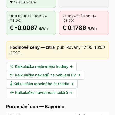
▼ 12% vs včera
NEJLEVNĚJŠÍ HODINA
NEJDRAŽŠÍ HODINA
(13:00)
(21:00)
€ -0.0067
€ 0.1786
/kWh
/kWh
Hodinové ceny — zítra
:
publikovány 12:00–13:00
CEST
.
⏰
Kalkulačka nejlevnější hodiny
→
🔌
Kalkulačka nákladů na nabíjení EV
→
🌡️
Kalkulačka tepelného čerpadla
→
☀️
Kalkulačka návratnosti solárů
→
Porovnání cen
—
Bayonne