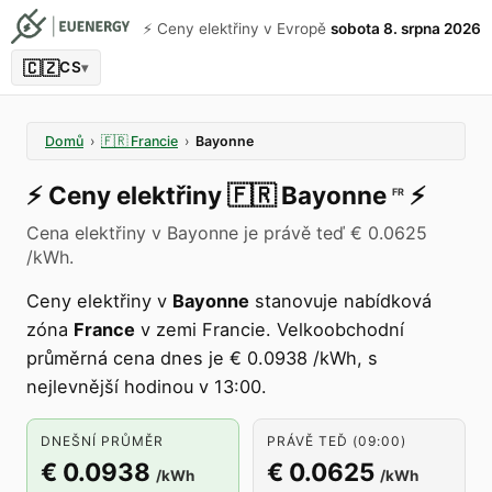
⚡️ Ceny elektřiny v Evropě
sobota 8. srpna 2026
🇨🇿
CS
▾
Domů
›
🇫🇷
Francie
›
Bayonne
⚡️
Ceny elektřiny
🇫🇷
Bayonne
⚡️
FR
Cena elektřiny v Bayonne je právě teď € 0.0625
/kWh.
Ceny elektřiny v
Bayonne
stanovuje nabídková
zóna
France
v zemi Francie. Velkoobchodní
průměrná cena dnes je € 0.0938 /kWh, s
nejlevnější hodinou v 13:00.
DNEŠNÍ PRŮMĚR
PRÁVĚ TEĎ (09:00)
€ 0.0938
€ 0.0625
/kWh
/kWh