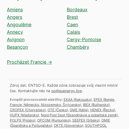
Amiens
Bordeaux
Angers
Brest
Angoulême
Caen
Annecy
Calais
Avignon
Cergy-Pontoise
Besançon
Chambéry
Procházet Francie →
Zdroj dat: ENTSO-E. Každá zóna zobrazuje svůj vlastní místní
čas.
Kontaktujte nás na
sp@euenergy.live
.
Evropští provozovatelé elektřiny:
EXAA
(
Rakousko
)
,
EPEX
(
Belgie,
Francie, Německo, Nizozemsko, Švýcarsko
)
,
IBEX
(
Bulharsko
)
,
CROPEX
(
Chorvatsko
)
,
OTE
(
Česko
)
,
GME
(
Itálie
)
,
HENEX
(
Řecko
)
,
HUPX
(
Maďarsko
)
,
Nord Pool Spot
(
Skandinávie a pobaltské země
)
,
POLPX
(
Polsko
)
,
OPCOM
(
Rumunsko
)
,
SEEPEX
(
Srbsko
)
,
OMIE
(
Španělsko a Portugalsko
)
,
OKTE
(
Slovensko
)
,
SOUTHPOOL