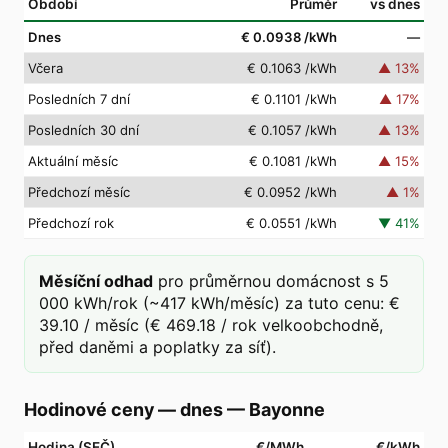
Období
Průměr
vs dnes
Dnes
€ 0.0938
/kWh
—
Včera
€ 0.1063
/kWh
▲
13
%
Posledních 7 dní
€ 0.1101
/kWh
▲
17
%
Posledních 30 dní
€ 0.1057
/kWh
▲
13
%
Aktuální měsíc
€ 0.1081
/kWh
▲
15
%
Předchozí měsíc
€ 0.0952
/kWh
▲
1
%
Předchozí rok
€ 0.0551
/kWh
▼
41
%
Měsíční odhad
pro průměrnou domácnost s 5
000 kWh/rok (~417 kWh/měsíc) za tuto cenu: €
39.10 / měsíc (€ 469.18 / rok velkoobchodně,
před daněmi a poplatky za síť).
Hodinové ceny — dnes
—
Bayonne
Hodina (SEČ)
€/MWh
€/kWh