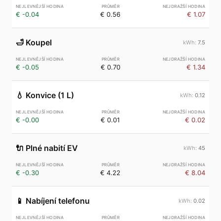
€ -0.04
€ 0.56
€ 1.07
🛁
Koupel
7.5
€ -0.05
€ 0.70
€ 1.34
💧
Konvice (1 L)
0.12
€ -0.00
€ 0.01
€ 0.02
🔌
Plné nabití EV
45
€ -0.30
€ 4.22
€ 8.04
📱
Nabíjení telefonu
0.02