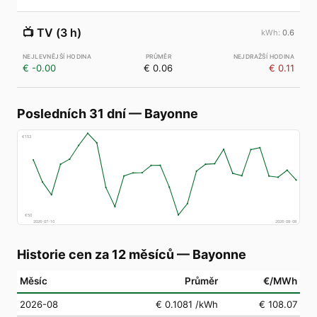
📺
TV (3 h)
0.6
€ -0.00
€ 0.06
€ 0.11
Posledních 31 dní
—
Bayonne
€
153
€
50
2026-07-10
2026-08-08
Historie cen za 12 měsíců
—
Bayonne
Měsíc
Průměr
€/MWh
2026-08
€ 0.1081
/kWh
€ 108.07