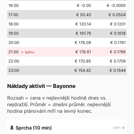
16
:00
€ -0.00
€ -0.0000
17
:00
€ 50.43
€ 0.0504
18
:00
€ 120.14
€ 0.1201
19
:00
€ 161.79
€ 0.1618
20
:00
€ 176.09
€ 0.1761
21
:00
€ 178.61
€ 0.1786
← špička
22
:00
€ 170.85
€ 0.1709
23
:00
€ 154.42
€ 0.1544
Náklady aktivit
—
Bayonne
Rozsah = cena v nejlevnější hodině dnes vs.
nejdražší. Průměr = dnešní průměr. nejlevnější
hodina plánování míří na levný konec.
🚿
Sprcha (10 min)
6