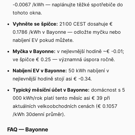
-0.0067 /kWh — naplánujte těžké spotřebiče do
tohoto okna.
Vyhněte se špičce:
21:00 CEST dosahuje €
0.1786 /kWh v Bayonne — odložte myčku nebo
nabíjení EV pokud můžete.
Myčka v Bayonne:
v nejlevnější hodině ~€ -0.01;
ve špičce € 0.25 — významná úspora ročně.
Nabíjení EV v Bayonne:
50 kWh nabíjení v
nejlevnější hodině stojí asi € -0.34.
Typický měsíční účet v Bayonne:
domácnost s 5
000 kWh/rok platí tento měsíc asi € 39 při
aktuálních velkoobchodních cenách (€ 0.1057
/kWh 30denní průměr).
FAQ
—
Bayonne