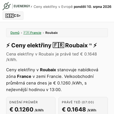
⚡️ Ceny elektřiny v Evropě
pondělí 10. srpna 2026
🇨🇿
CS
▾
Domů
›
🇫🇷
Francie
›
Roubaix
⚡️
Ceny elektřiny
🇫🇷
Roubaix
⚡️
FR
Cena elektřiny v Roubaix je právě teď € 0.1648
/kWh.
Ceny elektřiny v
Roubaix
stanovuje nabídková
zóna
France
v zemi Francie. Velkoobchodní
průměrná cena dnes je € 0.1260 /kWh, s
nejlevnější hodinou v 13:00.
DNEŠNÍ PRŮMĚR
PRÁVĚ TEĎ (07:00)
€ 0.1260
€ 0.1648
/kWh
/kWh