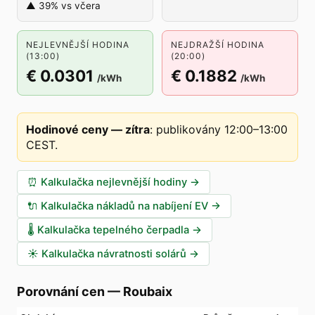
▲ 39% vs včera
NEJLEVNĚJŠÍ HODINA
NEJDRAŽŠÍ HODINA
(13:00)
(20:00)
€ 0.0301
€ 0.1882
/kWh
/kWh
Hodinové ceny — zítra
:
publikovány 12:00–13:00
CEST
.
⏰
Kalkulačka nejlevnější hodiny
→
🔌
Kalkulačka nákladů na nabíjení EV
→
🌡️
Kalkulačka tepelného čerpadla
→
☀️
Kalkulačka návratnosti solárů
→
Porovnání cen
—
Roubaix