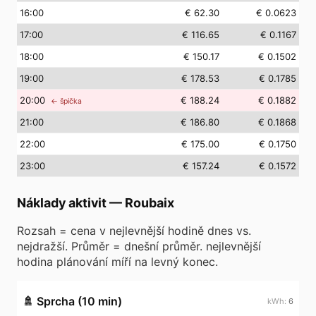
16
:00
€ 62.30
€ 0.0623
17
:00
€ 116.65
€ 0.1167
18
:00
€ 150.17
€ 0.1502
19
:00
€ 178.53
€ 0.1785
20
:00
€ 188.24
€ 0.1882
← špička
21
:00
€ 186.80
€ 0.1868
22
:00
€ 175.00
€ 0.1750
23
:00
€ 157.24
€ 0.1572
Náklady aktivit
—
Roubaix
Rozsah = cena v nejlevnější hodině dnes vs.
nejdražší. Průměr = dnešní průměr. nejlevnější
hodina plánování míří na levný konec.
🚿
Sprcha (10 min)
6