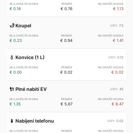
€ 0.18
€ 0.76
€ 1.13
🛁
Koupel
7.5
€ 0.23
€ 0.94
€ 1.41
💧
Konvice (1 L)
0.12
€ 0.00
€ 0.02
€ 0.02
🔌
Plné nabití EV
45
€ 1.35
€ 5.67
€ 8.47
📱
Nabíjení telefonu
0.02