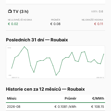
📺
TV (3 h)
0.6
€ 0.02
€ 0.08
€ 0.11
Posledních 31 dní
—
Roubaix
€
153
€
50
2026-07-12
2026-08-10
Historie cen za 12 měsíců
—
Roubaix
Měsíc
Průměr
€/MWh
2026-08
€ 0.1081
/kWh
€ 108.15