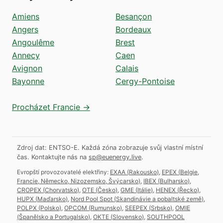
Amiens
Besançon
Angers
Bordeaux
Angoulême
Brest
Annecy
Caen
Avignon
Calais
Bayonne
Cergy-Pontoise
Procházet Francie →
Zdroj dat: ENTSO-E. Každá zóna zobrazuje svůj vlastní místní
čas.
Kontaktujte nás na
sp@euenergy.live
.
Evropští provozovatelé elektřiny:
EXAA
(
Rakousko
)
,
EPEX
(
Belgie,
Francie, Německo, Nizozemsko, Švýcarsko
)
,
IBEX
(
Bulharsko
)
,
CROPEX
(
Chorvatsko
)
,
OTE
(
Česko
)
,
GME
(
Itálie
)
,
HENEX
(
Řecko
)
,
HUPX
(
Maďarsko
)
,
Nord Pool Spot
(
Skandinávie a pobaltské země
)
,
POLPX
(
Polsko
)
,
OPCOM
(
Rumunsko
)
,
SEEPEX
(
Srbsko
)
,
OMIE
(
Španělsko a Portugalsko
)
,
OKTE
(
Slovensko
)
,
SOUTHPOOL