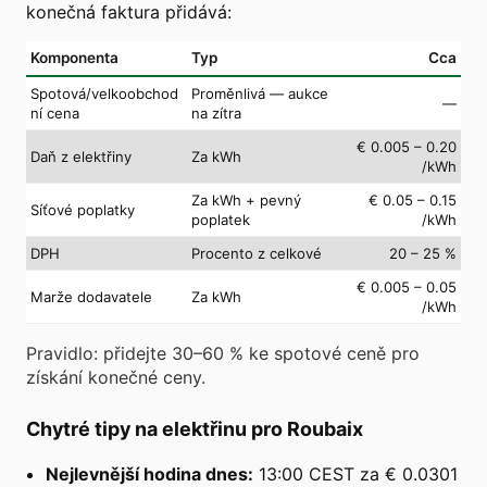
konečná faktura přidává:
Komponenta
Typ
Cca
Spotová/velkoobchod
Proměnlivá — aukce
—
ní cena
na zítra
€ 0.005 – 0.20
Daň z elektřiny
Za kWh
/kWh
Za kWh + pevný
€ 0.05 – 0.15
Síťové poplatky
poplatek
/kWh
DPH
Procento z celkové
20 – 25 %
€ 0.005 – 0.05
Marže dodavatele
Za kWh
/kWh
Pravidlo: přidejte 30–60 % ke spotové ceně pro
získání konečné ceny.
Chytré tipy na elektřinu pro Roubaix
Nejlevnější hodina dnes:
13:00 CEST za € 0.0301