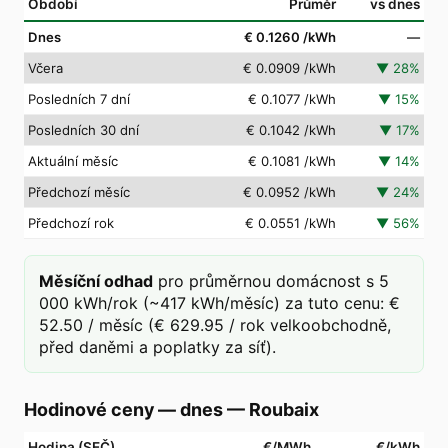
Období
Průměr
vs dnes
Dnes
€ 0.1260
/kWh
—
Včera
€ 0.0909
/kWh
▼
28
%
Posledních 7 dní
€ 0.1077
/kWh
▼
15
%
Posledních 30 dní
€ 0.1042
/kWh
▼
17
%
Aktuální měsíc
€ 0.1081
/kWh
▼
14
%
Předchozí měsíc
€ 0.0952
/kWh
▼
24
%
Předchozí rok
€ 0.0551
/kWh
▼
56
%
Měsíční odhad
pro průměrnou domácnost s 5
000 kWh/rok (~417 kWh/měsíc) za tuto cenu: €
52.50 / měsíc (€ 629.95 / rok velkoobchodně,
před daněmi a poplatky za síť).
Hodinové ceny — dnes
—
Roubaix
Hodina (SEČ)
€/MWh
€/kWh