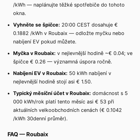
/kWh — naplánujte těžké spotřebiče do tohoto
okna.
Vyhněte se špičce:
20:00 CEST dosahuje €
0.1882 /kWh v Roubaix — odložte myčku nebo
nabíjení EV pokud můžete.
Myčka v Roubaix:
v nejlevnější hodině ~€ 0.04; ve
špičce € 0.26 — významná úspora ročně.
Nabíjení EV v Roubaix:
50 kWh nabíjení v
nejlevnější hodině stojí asi € 1.50.
Typický měsíční účet v Roubaix:
domácnost s 5
000 kWh/rok platí tento měsíc asi € 53 při
aktuálních velkoobchodních cenách (€ 0.1042
/kWh 30denní průměr).
FAQ
—
Roubaix