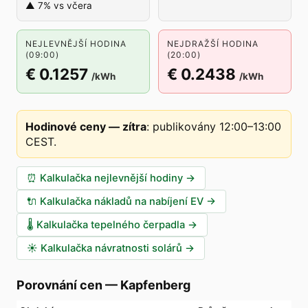
▲ 7% vs včera
NEJLEVNĚJŠÍ HODINA
NEJDRAŽŠÍ HODINA
(09:00)
(20:00)
€ 0.1257
€ 0.2438
/kWh
/kWh
Hodinové ceny — zítra
:
publikovány 12:00–13:00
CEST
.
⏰
Kalkulačka nejlevnější hodiny
→
🔌
Kalkulačka nákladů na nabíjení EV
→
🌡️
Kalkulačka tepelného čerpadla
→
☀️
Kalkulačka návratnosti solárů
→
Porovnání cen
—
Kapfenberg