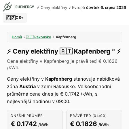
⚡️ Ceny elektřiny v Evropě
čtvrtek 6. srpna 2026
🇨🇿
CS
▾
Domů
›
🇦🇹
Rakousko
›
Kapfenberg
⚡️
Ceny elektřiny
🇦🇹
Kapfenberg
⚡️
AT
Cena elektřiny v Kapfenberg je právě teď € 0.1626
/kWh.
Ceny elektřiny v
Kapfenberg
stanovuje nabídková
zóna
Austria
v zemi Rakousko. Velkoobchodní
průměrná cena dnes je € 0.1742 /kWh, s
nejlevnější hodinou v 09:00.
DNEŠNÍ PRŮMĚR
PRÁVĚ TEĎ (04:00)
€ 0.1742
€ 0.1626
/kWh
/kWh