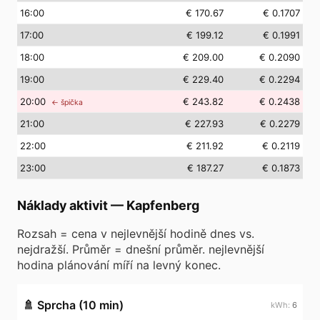
16
:00
€ 170.67
€ 0.1707
17
:00
€ 199.12
€ 0.1991
18
:00
€ 209.00
€ 0.2090
19
:00
€ 229.40
€ 0.2294
20
:00
€ 243.82
€ 0.2438
← špička
21
:00
€ 227.93
€ 0.2279
22
:00
€ 211.92
€ 0.2119
23
:00
€ 187.27
€ 0.1873
Náklady aktivit
—
Kapfenberg
Rozsah = cena v nejlevnější hodině dnes vs.
nejdražší. Průměr = dnešní průměr. nejlevnější
hodina plánování míří na levný konec.
🚿
Sprcha (10 min)
6