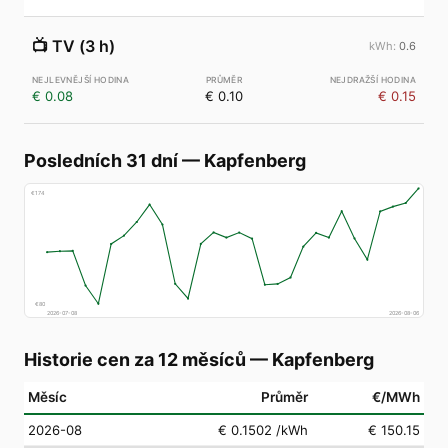
📺
TV (3 h)
0.6
€ 0.08
€ 0.10
€ 0.15
Posledních 31 dní
—
Kapfenberg
€
174
€
80
2026-07-08
2026-08-06
Historie cen za 12 měsíců
—
Kapfenberg
Měsíc
Průměr
€/MWh
2026-08
€ 0.1502
/kWh
€ 150.15