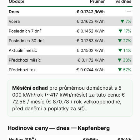
Období
Průměr
vs dnes
Dnes
€ 0.1742
/kWh
—
Včera
€ 0.1623
/kWh
▼
7
%
Posledních 7 dní
€ 0.1452
/kWh
▼
17
%
Posledních 30 dní
€ 0.1263
/kWh
▼
27
%
Aktuální měsíc
€ 0.1502
/kWh
▼
14
%
Předchozí měsíc
€ 0.1172
/kWh
▼
33
%
Předchozí rok
€ 0.0744
/kWh
▼
57
%
Měsíční odhad
pro průměrnou domácnost s 5
000 kWh/rok (~417 kWh/měsíc) za tuto cenu: €
72.56 / měsíc (€ 870.78 / rok velkoobchodně,
před daněmi a poplatky za síť).
Hodinové ceny — dnes
—
Kapfenberg
Hodina (SEČ)
€/MWh
€/kWh