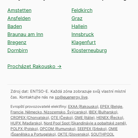
Amstetten
Feldkirch
Ansfelden
Graz
Baden
Hallein
Braunau am Inn
Innsbruck
Bregenz
Klagenfurt
Dornbirn
Klosterneuburg
Procházet Rakousko →
Zdroj dat: ENTSO-E. Každá zóna zobrazuje svůj vlastní místní
čas.
Kontaktujte nás na
sp@euenergy.live
.
Evropští provozovatelé elektřiny:
EXAA
(
Rakousko
)
,
EPEX
(
Belgie,
Francie, Německo, Nizozemsko, Švýcarsko
)
,
IBEX
(
Bulharsko
)
,
CROPEX
(
Chorvatsko
)
,
OTE
(
Česko
)
,
GME
(
Itálie
)
,
HENEX
(
Řecko
)
,
HUPX
(
Maďarsko
)
,
Nord Pool Spot
(
Skandinávie a pobaltské země
)
,
POLPX
(
Polsko
)
,
OPCOM
(
Rumunsko
)
,
SEEPEX
(
Srbsko
)
,
OMIE
(
Španělsko a Portugalsko
)
,
OKTE
(
Slovensko
)
,
SOUTHPOOL