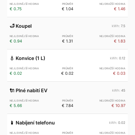
€ 0.75
€ 1.04
€ 1.46
🛁
Koupel
7.5
€ 0.94
€ 1.31
€ 1.83
💧
Konvice (1 L)
0.12
€ 0.02
€ 0.02
€ 0.03
🔌
Plné nabití EV
45
€ 5.66
€ 7.84
€ 10.97
📱
Nabíjení telefonu
0.02