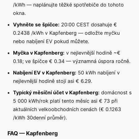
/kWh — naplánujte těžké spotřebiče do tohoto
okna.
Vyhněte se špičce:
20:00 CEST dosahuje €
0.2438 /kWh v Kapfenberg — odložte myčku
nebo nabíjení EV pokud můžete.
Myčka v Kapfenberg:
v nejlevnější hodině ~€
0.18; ve špičce € 0.34 — významná úspora ročně.
Nabíjení EV v Kapfenberg:
50 kWh nabíjení v
nejlevnější hodině stojí asi € 6.29.
Typický měsíční účet v Kapfenberg:
domácnost s
5 000 kWh/rok platí tento měsíc asi € 73 při
aktuálních velkoobchodních cenách (€ 0.1263
/kWh 30denní průměr).
FAQ
—
Kapfenberg