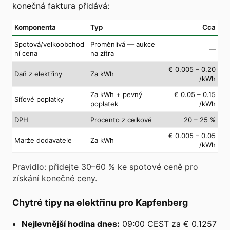
konečná faktura přidává:
Komponenta
Typ
Cca
Spotová/velkoobchod
Proměnlivá — aukce
—
ní cena
na zítra
€ 0.005 – 0.20
Daň z elektřiny
Za kWh
/kWh
Za kWh + pevný
€ 0.05 – 0.15
Síťové poplatky
poplatek
/kWh
DPH
Procento z celkové
20 – 25 %
€ 0.005 – 0.05
Marže dodavatele
Za kWh
/kWh
Pravidlo: přidejte 30–60 % ke spotové ceně pro
získání konečné ceny.
Chytré tipy na elektřinu pro Kapfenberg
Nejlevnější hodina dnes:
09:00 CEST za € 0.1257