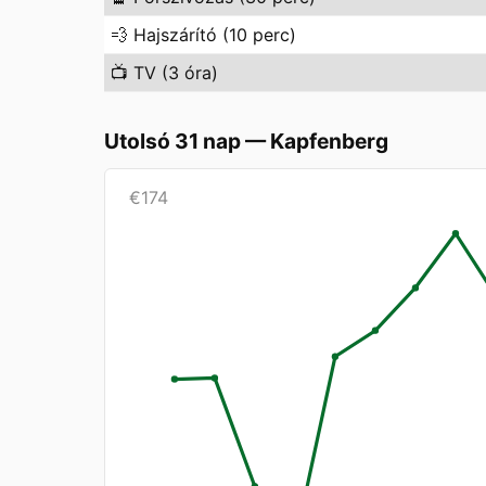
💨
Hajszárító (10 perc)
📺
TV (3 óra)
Utolsó 31 nap
—
Kapfenberg
€
174