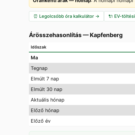
Óránkénti árak — holnap
:
A holnapi holnapi
⏰
Legolcsóbb óra kalkulátor
→
🔌
EV-töltés
Árösszehasonlítás
—
Kapfenberg
Időszak
Ma
Tegnap
Elmúlt 7 nap
Elmúlt 30 nap
Aktuális hónap
Előző hónap
Előző év