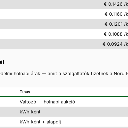
€ 0.1426
/
€ 0.1160
/
€ 0.1201
/
€ 0.1088
/
€ 0.0924
/
ál
delmi holnapi árak — amit a szolgáltatók fizetnek a Nord
Típus
Változó — holnapi aukció
kWh-ként
kWh-ként + alapdíj