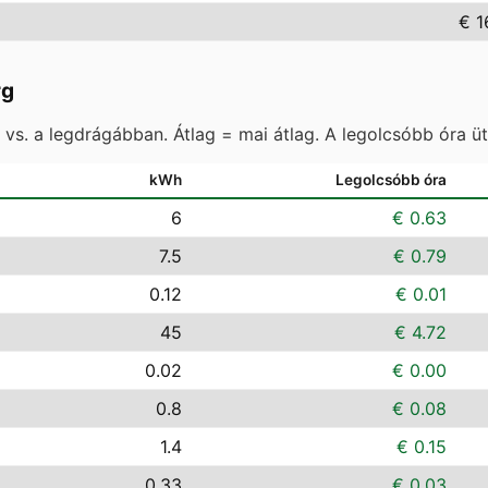
€ 1
rg
vs. a legdrágábban. Átlag = mai átlag. A legolcsóbb óra ü
kWh
Legolcsóbb óra
6
€ 0.63
7.5
€ 0.79
0.12
€ 0.01
45
€ 4.72
0.02
€ 0.00
0.8
€ 0.08
1.4
€ 0.15
0.33
€ 0.03