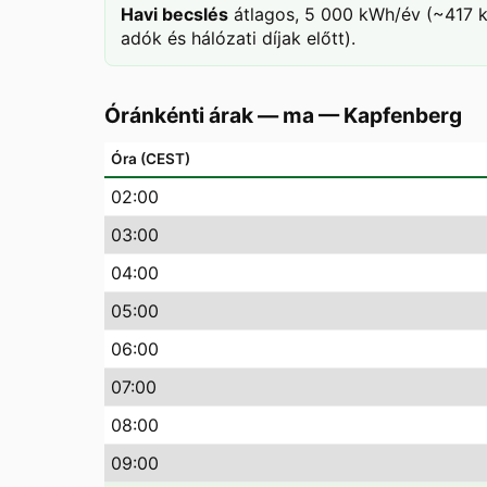
Havi becslés
átlagos, 5 000 kWh/év (~417 k
adók és hálózati díjak előtt).
Óránkénti árak — ma
—
Kapfenberg
Óra (CEST)
02
:00
03
:00
04
:00
05
:00
06
:00
07
:00
08
:00
09
:00