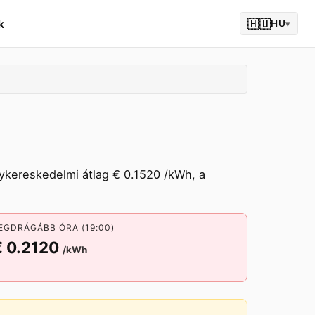
k
🇭🇺
HU
▾
gykereskedelmi átlag € 0.1520 /kWh, a
EGDRÁGÁBB ÓRA (19:00)
€ 0.2120
/kWh