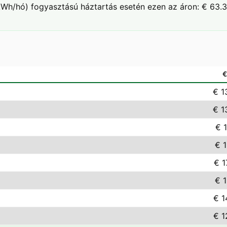
Wh/hó) fogyasztású háztartás esetén ezen az áron: € 63.3
€ 1
€ 1
€ 
€ 1
€ 1
€ 1
€ 1
€ 1