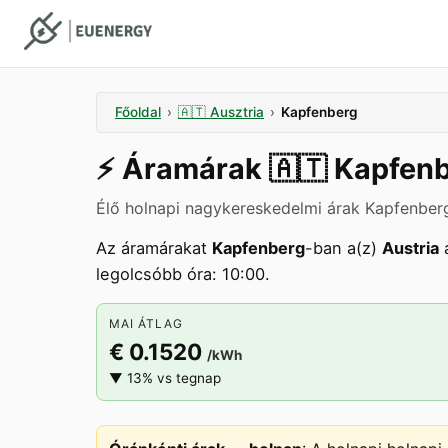
Főoldal
›
🇦🇹
Ausztria
›
Kapfenberg
⚡️
Áramárak
🇦🇹
Kapfen
Élő holnapi nagykereskedelmi árak Kapfenberg
Az áramárakat
Kapfenberg
-ban a(z)
Austria
a
legolcsóbb óra: 10:00.
MAI ÁTLAG
€ 0.1520
/kWh
▼ 13% vs tegnap