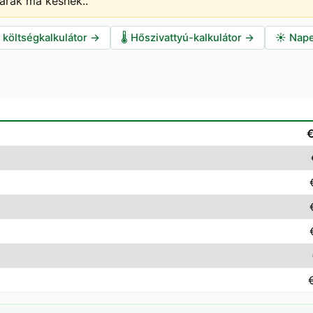
 árak ma késnek.
.
i költségkalkulátor
→
🌡️
Hőszivattyú-kalkulátor
→
☀️
Nape
€