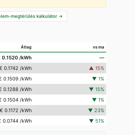
lem-megtérülés kalkulátor
→
Átlag
vs ma
 0.1520
/kWh
—
€ 0.1742
/kWh
▲
15
%
€ 0.1509
/kWh
▼
1
%
€ 0.1288
/kWh
▼
15
%
€ 0.1504
/kWh
▼
1
%
€ 0.1172
/kWh
▼
23
%
€ 0.0744
/kWh
▼
51
%