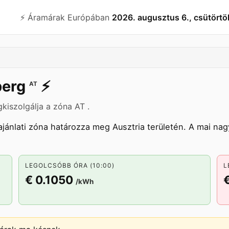
⚡️ Áramárak Európában
2026. augusztus 6., csütörtö
berg
⚡️
AT
kiszolgálja a zóna AT .
jánlati zóna határozza meg Ausztria területén. A mai na
LEGOLCSÓBB ÓRA (10:00)
L
€ 0.1050
/kWh