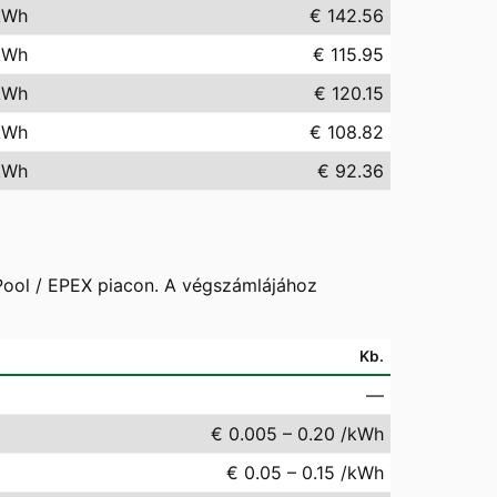
kWh
€ 142.56
kWh
€ 115.95
kWh
€ 120.15
kWh
€ 108.82
kWh
€ 92.36
 Pool / EPEX piacon. A végszámlájához
Kb.
—
€ 0.005 – 0.20 /kWh
€ 0.05 – 0.15 /kWh