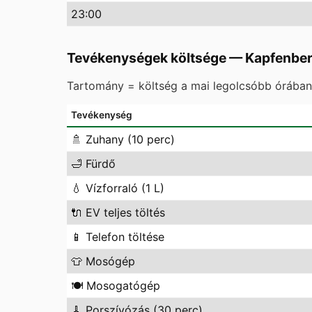
23
:00
Tevékenységek költsége
—
Kapfenbe
Tartomány = költség a mai legolcsóbb órában 
Tevékenység
🚿
Zuhany (10 perc)
🛁
Fürdő
💧
Vízforraló (1 L)
🔌
EV teljes töltés
📱
Telefon töltése
👕
Mosógép
🍽️
Mosogatógép
🧹
Porszívózás (30 perc)