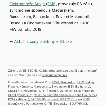
Elektromreža Srbije (EMS)
provozuje RS zónu,
synchronně spojenou s Maďarskem,
Rumunskem, Bulharskem, Severní Makedonií,
Bosnou a Chorvatskem. Vítr vzrostl na ~400
MW od roku 2018.
←
Aktuální ceny elektřiny v Srbsko
Zdroj dat: ENTSO-E. Každá zóna zobrazuje svůj vlastní místní
čas.
Kontaktujte nás na
sp@euenergy.live
.
Evropští provozovatelé elektřiny:
EXAA
(
Rakousko
)
,
EPEX
(
Belgie,
Francie, Německo, Nizozemsko, Švýcarsko
)
,
IBEX
(
Bulharsko
)
,
CROPEX
(
Chorvatsko
)
,
OTE
(
Česko
)
,
GME
(
Itálie
)
,
HENEX
(
Řecko
)
,
HUPX
(
Maďarsko
)
,
Nord Pool Spot
(
Skandinávie a pobaltské země
)
,
POLPX
(
Polsko
)
,
OPCOM
(
Rumunsko
)
,
SEEPEX
(
Srbsko
)
,
OMIE
(
Španělsko a Portugalsko
)
,
OKTE
(
Slovensko
)
,
SOUTHPOOL