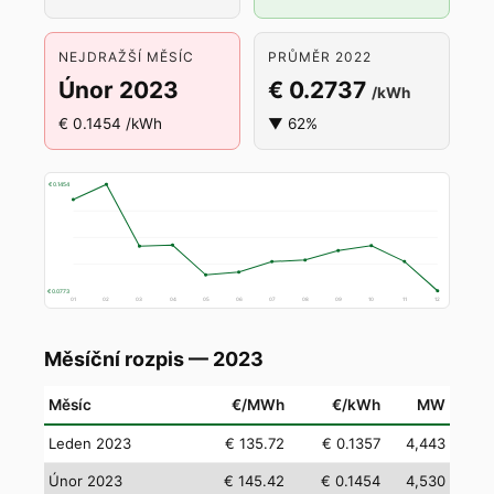
NEJDRAŽŠÍ MĚSÍC
PRŮMĚR 2022
Únor 2023
€ 0.2737
/kWh
€ 0.1454 /kWh
▼ 62%
€ 0.1454
€ 0.0773
01
02
03
04
05
06
07
08
09
10
11
12
Měsíční rozpis — 2023
Měsíc
€/MWh
€/kWh
MW
Leden 2023
€ 135.72
€ 0.1357
4,443
Únor 2023
€ 145.42
€ 0.1454
4,530