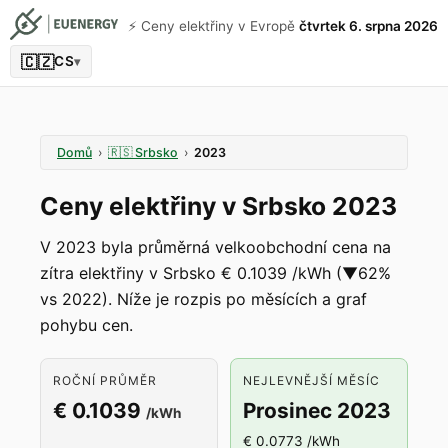
⚡️ Ceny elektřiny v Evropě
čtvrtek 6. srpna 2026
🇨🇿
CS
▾
Domů
›
🇷🇸
Srbsko
›
2023
Ceny elektřiny v Srbsko 2023
V 2023 byla průměrná velkoobchodní cena na
zítra elektřiny v Srbsko € 0.1039 /kWh (▼62%
vs 2022). Níže je rozpis po měsících a graf
pohybu cen.
ROČNÍ PRŮMĚR
NEJLEVNĚJŠÍ MĚSÍC
€ 0.1039
Prosinec 2023
/kWh
€ 0.0773 /kWh