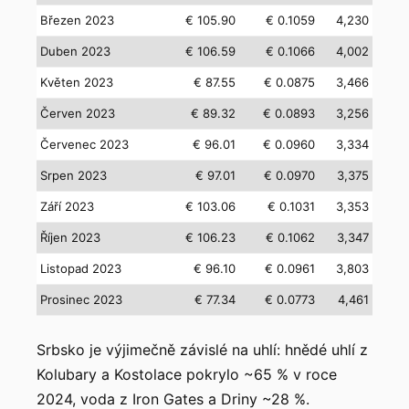
Březen 2023
€ 105.90
€ 0.1059
4,230
Duben 2023
€ 106.59
€ 0.1066
4,002
Květen 2023
€ 87.55
€ 0.0875
3,466
Červen 2023
€ 89.32
€ 0.0893
3,256
Červenec 2023
€ 96.01
€ 0.0960
3,334
Srpen 2023
€ 97.01
€ 0.0970
3,375
Září 2023
€ 103.06
€ 0.1031
3,353
Říjen 2023
€ 106.23
€ 0.1062
3,347
Listopad 2023
€ 96.10
€ 0.0961
3,803
Prosinec 2023
€ 77.34
€ 0.0773
4,461
Srbsko je výjimečně závislé na uhlí: hnědé uhlí z
Kolubary a Kostolace pokrylo ~65 % v roce
2024, voda z Iron Gates a Driny ~28 %.