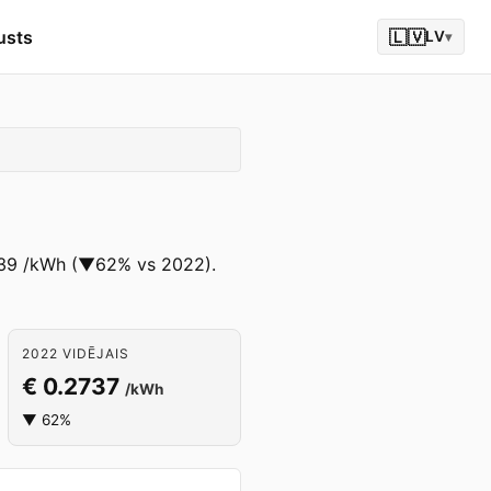
usts
🇱🇻
LV
▾
.1039 /kWh (▼62% vs 2022).
2022 VIDĒJAIS
€ 0.2737
/kWh
▼ 62%