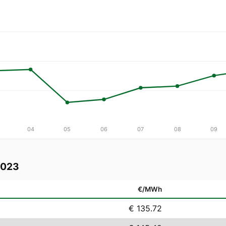
04
05
06
07
08
09
2023
€/MWh
€ 135.72