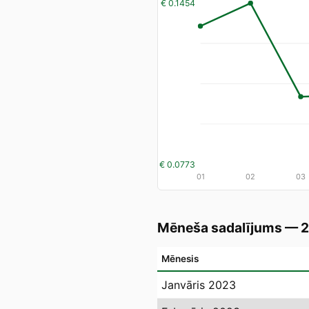
€ 0.1454
€ 0.0773
01
02
03
Mēneša sadalījums — 
Mēnesis
Janvāris 2023