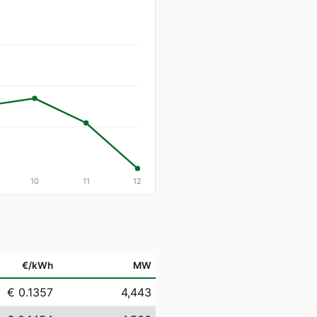
10
11
12
€/kWh
MW
€ 0.1357
4,443