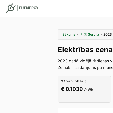
Sākums
›
🇷🇸
Serbija
›
2023
Elektrības cena
2023 gadā vidējā rītdienas v
Zemāk ir sadalījums pa mēneš
GADA VIDĒJAIS
€ 0.1039
/kWh