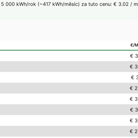
5 000 kWh/rok (~417 kWh/měsíc) za tuto cenu: € 3.02 / mě
€/
€ 3
€ 3
€ 3
€ 2
€ 3
€ 3
€ 3
€ 2