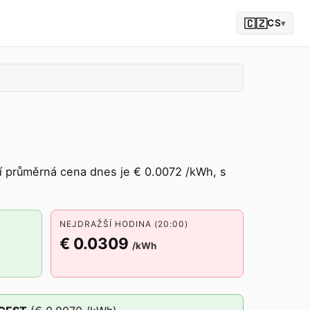
🇨🇿
CS
▾
 průměrná cena dnes je € 0.0072 /kWh, s
NEJDRAŽŠÍ HODINA (20:00)
€ 0.0309
/kWh