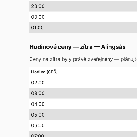
23
:00
00
:00
01
:00
Hodinové ceny — zítra
—
Alingsås
Ceny na zítra byly právě zveřejněny — plánuj
Hodina (SEČ)
02
:00
03
:00
04
:00
05
:00
06
:00
07
:00