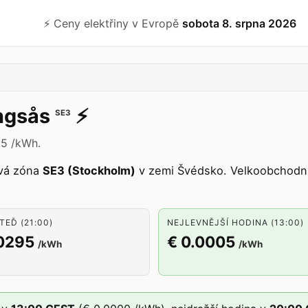
⚡️ Ceny elektřiny v Evropě
sobota 8. srpna 2026
ngsås
⚡️
SE3
95 /kWh.
vá zóna
SE3 (Stockholm)
v zemi Švédsko. Velkoobchodní
TEĎ (21:00)
NEJLEVNĚJŠÍ HODINA (13:00)
.0295
€ 0.0005
/kWh
/kWh