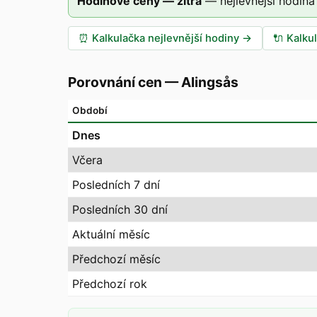
Hodinové ceny — zítra
—
nejlevnější hodina
⏰
Kalkulačka nejlevnější hodiny
→
🔌
Kalku
Porovnání cen
—
Alingsås
Období
Dnes
Včera
Posledních 7 dní
Posledních 30 dní
Aktuální měsíc
Předchozí měsíc
Předchozí rok