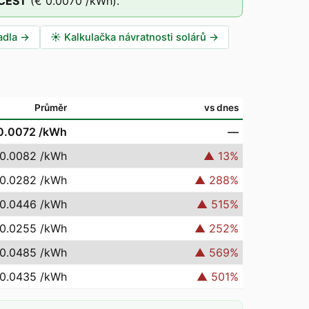
CEST
(
€ 0.0070
/kWh).
adla
→
☀️
Kalkulačka návratnosti solárů
→
Průměr
vs dnes
0.0072
/kWh
—
 0.0082
/kWh
▲
13
%
 0.0282
/kWh
▲
288
%
 0.0446
/kWh
▲
515
%
 0.0255
/kWh
▲
252
%
 0.0485
/kWh
▲
569
%
 0.0435
/kWh
▲
501
%