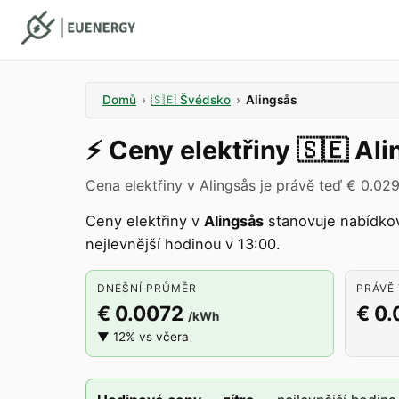
Domů
›
🇸🇪
Švédsko
›
Alingsås
⚡️
Ceny elektřiny
🇸🇪
Ali
Cena elektřiny v Alingsås je právě teď € 0.02
Ceny elektřiny v
Alingsås
stanovuje nabídko
nejlevnější hodinou v 13:00.
DNEŠNÍ PRŮMĚR
PRÁVĚ 
€ 0.0072
€ 0
/kWh
▼ 12% vs včera