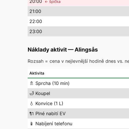
20
:00
← špička
21
:00
22
:00
23
:00
Náklady aktivit
—
Alingsås
Rozsah = cena v nejlevnější hodině dnes vs. ne
Aktivita
🚿
Sprcha (10 min)
🛁
Koupel
💧
Konvice (1 L)
🔌
Plné nabití EV
📱
Nabíjení telefonu