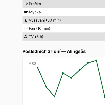
👕
Pračka
🍽️
Myčka
🧹
Vysávání (30 min)
💨
Fén (10 min)
📺
TV (3 h)
Posledních 31 dní
—
Alingsås
€
83