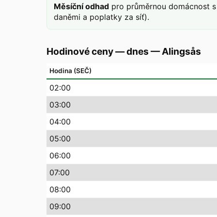
Měsíční odhad
pro průměrnou domácnost s 
daněmi a poplatky za síť).
Hodinové ceny — dnes
—
Alingsås
Hodina (SEČ)
02
:00
03
:00
04
:00
05
:00
06
:00
07
:00
08
:00
09
:00