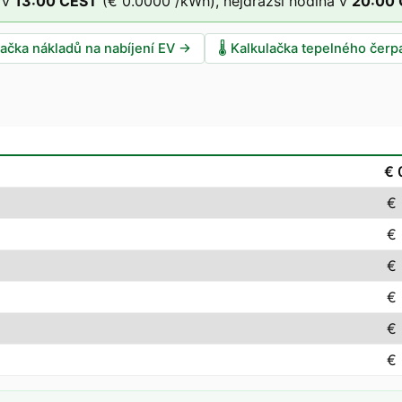
 v
13
:00
CEST
(
€ 0.0000
/kWh),
nejdražší hodina v
20
:00
lačka nákladů na nabíjení EV
→
🌡️
Kalkulačka tepelného čerp
€ 
€
€
€
€
€
€