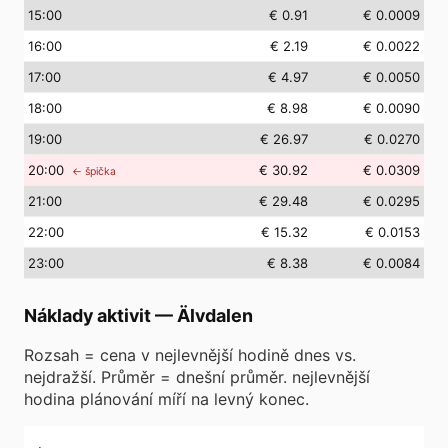
15
:00
€ 0.91
€ 0.0009
16
:00
€ 2.19
€ 0.0022
17
:00
€ 4.97
€ 0.0050
18
:00
€ 8.98
€ 0.0090
19
:00
€ 26.97
€ 0.0270
20
:00
€ 30.92
€ 0.0309
← špička
21
:00
€ 29.48
€ 0.0295
22
:00
€ 15.32
€ 0.0153
23
:00
€ 8.38
€ 0.0084
Náklady aktivit
—
Älvdalen
Rozsah = cena v nejlevnější hodině dnes vs.
nejdražší. Průměr = dnešní průměr. nejlevnější
hodina plánování míří na levný konec.