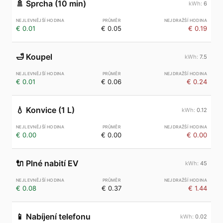
🚿
Sprcha (10 min)
6
€ 0.01
€ 0.05
€ 0.19
🛁
Koupel
7.5
€ 0.01
€ 0.06
€ 0.24
💧
Konvice (1 L)
0.12
€ 0.00
€ 0.00
€ 0.00
🔌
Plné nabití EV
45
€ 0.08
€ 0.37
€ 1.44
📱
Nabíjení telefonu
0.02