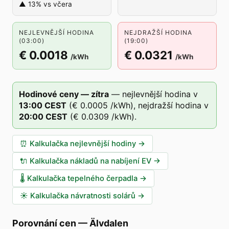
▲ 13% vs včera
NEJLEVNĚJŠÍ HODINA
NEJDRAŽŠÍ HODINA
(03:00)
(19:00)
€ 0.0018
€ 0.0321
/kWh
/kWh
Hodinové ceny — zítra
—
nejlevnější hodina v
13
:00
CEST
(
€ 0.0005
/kWh),
nejdražší hodina v
20
:00
CEST
(
€ 0.0309
/kWh).
⏰
Kalkulačka nejlevnější hodiny
→
🔌
Kalkulačka nákladů na nabíjení EV
→
🌡️
Kalkulačka tepelného čerpadla
→
☀️
Kalkulačka návratnosti solárů
→
Porovnání cen
—
Älvdalen