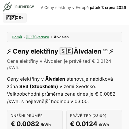
⚡️ Ceny elektřiny v Evropě
pátek 7. srpna 2026
🇨🇿
CS
▾
Domů
›
🇸🇪
Švédsko
›
Älvdalen
⚡️
Ceny elektřiny
🇸🇪
Älvdalen
⚡️
SE3
Cena elektřiny v Älvdalen je právě teď € 0.0124
/kWh.
Ceny elektřiny v
Älvdalen
stanovuje nabídková
zóna
SE3 (Stockholm)
v zemi Švédsko.
Velkoobchodní průměrná cena dnes je € 0.0082
/kWh, s nejlevnější hodinou v 03:00.
DNEŠNÍ PRŮMĚR
PRÁVĚ TEĎ (23:00)
€ 0.0082
€ 0.0124
/kWh
/kWh