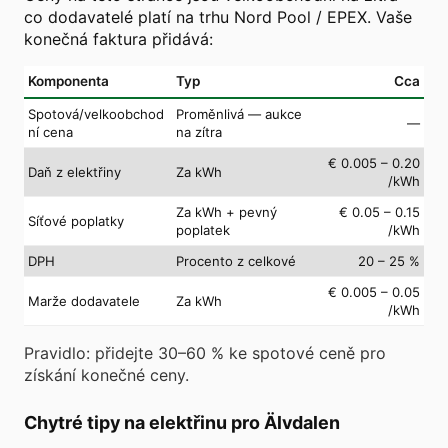
co dodavatelé platí na trhu Nord Pool / EPEX. Vaše
konečná faktura přidává:
Komponenta
Typ
Cca
Spotová/velkoobchod
Proměnlivá — aukce
—
ní cena
na zítra
€ 0.005 – 0.20
Daň z elektřiny
Za kWh
/kWh
Za kWh + pevný
€ 0.05 – 0.15
Síťové poplatky
poplatek
/kWh
DPH
Procento z celkové
20 – 25 %
€ 0.005 – 0.05
Marže dodavatele
Za kWh
/kWh
Pravidlo: přidejte 30–60 % ke spotové ceně pro
získání konečné ceny.
Chytré tipy na elektřinu pro Älvdalen