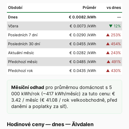
Období
Průměr
vs dnes
Dnes
€ 0.0082
/kWh
—
Včera
€ 0.0073
/kWh
▼
12
%
Posledních 7 dní
€ 0.0290
/kWh
▲
253
%
Posledních 30 dní
€ 0.0455
/kWh
▲
454
%
Aktuální měsíc
€ 0.0282
/kWh
▲
243
%
Předchozí měsíc
€ 0.0485
/kWh
▲
491
%
Předchozí rok
€ 0.0435
/kWh
▲
430
%
Měsíční odhad
pro průměrnou domácnost s 5
000 kWh/rok (~417 kWh/měsíc) za tuto cenu: €
3.42 / měsíc (€ 41.08 / rok velkoobchodně, před
daněmi a poplatky za síť).
Hodinové ceny — dnes
—
Älvdalen