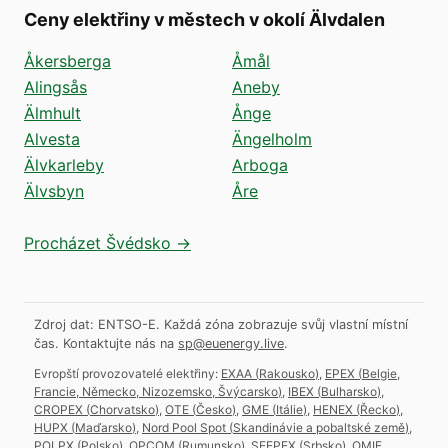
Ceny elektřiny v městech v okolí Älvdalen
Åkersberga
Åmål
Alingsås
Aneby
Älmhult
Ånge
Alvesta
Ängelholm
Älvkarleby
Arboga
Älvsbyn
Åre
Procházet Švédsko →
Zdroj dat: ENTSO-E. Každá zóna zobrazuje svůj vlastní místní
čas.
Kontaktujte nás na
sp@euenergy.live
.
Evropští provozovatelé elektřiny:
EXAA
(
Rakousko
)
,
EPEX
(
Belgie,
Francie, Německo, Nizozemsko, Švýcarsko
)
,
IBEX
(
Bulharsko
)
,
CROPEX
(
Chorvatsko
)
,
OTE
(
Česko
)
,
GME
(
Itálie
)
,
HENEX
(
Řecko
)
,
HUPX
(
Maďarsko
)
,
Nord Pool Spot
(
Skandinávie a pobaltské země
)
,
POLPX
(
Polsko
)
,
OPCOM
(
Rumunsko
)
,
SEEPEX
(
Srbsko
)
,
OMIE