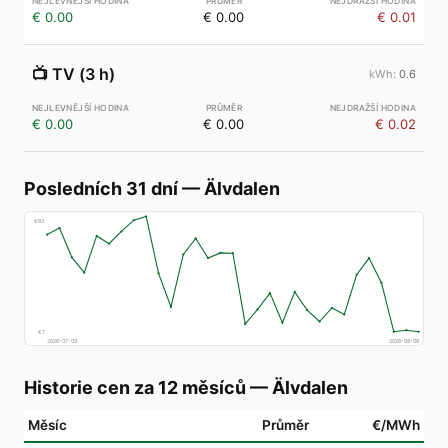
€ 0.00
€ 0.00
€ 0.01
📺
TV (3 h)
0.6
€ 0.00
€ 0.00
€ 0.02
Posledních 31 dní
—
Älvdalen
€
83
€
7
2026-07-09
2026-08-08
Historie cen za 12 měsíců
—
Älvdalen
Měsíc
Průměr
€/MWh