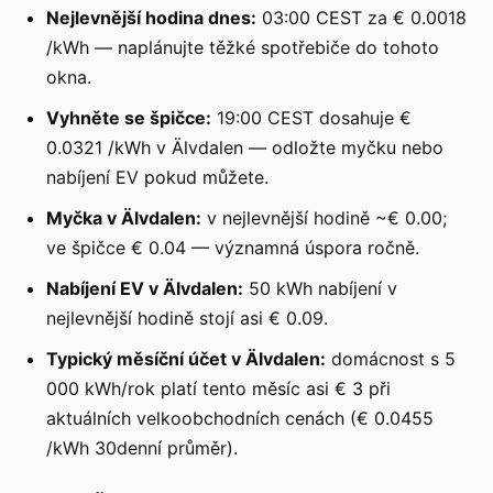
Nejlevnější hodina dnes:
03:00 CEST za € 0.0018
/kWh — naplánujte těžké spotřebiče do tohoto
okna.
Vyhněte se špičce:
19:00 CEST dosahuje €
0.0321 /kWh v Älvdalen — odložte myčku nebo
nabíjení EV pokud můžete.
Myčka v Älvdalen:
v nejlevnější hodině ~€ 0.00;
ve špičce € 0.04 — významná úspora ročně.
Nabíjení EV v Älvdalen:
50 kWh nabíjení v
nejlevnější hodině stojí asi € 0.09.
Typický měsíční účet v Älvdalen:
domácnost s 5
000 kWh/rok platí tento měsíc asi € 3 při
aktuálních velkoobchodních cenách (€ 0.0455
/kWh 30denní průměr).