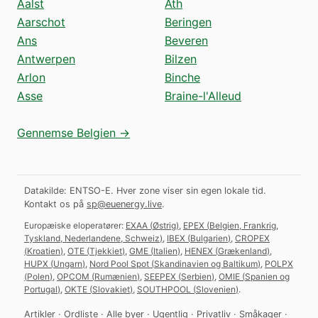
Aalst
Ath
Aarschot
Beringen
Ans
Beveren
Antwerpen
Bilzen
Arlon
Binche
Asse
Braine-l'Alleud
Gennemse Belgien →
Datakilde: ENTSO-E. Hver zone viser sin egen lokale tid.
Kontakt os på
sp@euenergy.live
.
Europæiske eloperatører:
EXAA
(
Østrig
)
,
EPEX
(
Belgien, Frankrig,
Tyskland, Nederlandene, Schweiz
)
,
IBEX
(
Bulgarien
)
,
CROPEX
(
Kroatien
)
,
OTE
(
Tjekkiet
)
,
GME
(
Italien
)
,
HENEX
(
Grækenland
)
,
HUPX
(
Ungarn
)
,
Nord Pool Spot
(
Skandinavien og Baltikum
)
,
POLPX
(
Polen
)
,
OPCOM
(
Rumænien
)
,
SEEPEX
(
Serbien
)
,
OMIE
(
Spanien og
Portugal
)
,
OKTE
(
Slovakiet
)
,
SOUTHPOOL
(
Slovenien
)
.
Artikler
·
Ordliste
·
Alle byer
·
Ugentlig
·
Privatliv
·
Småkager
·