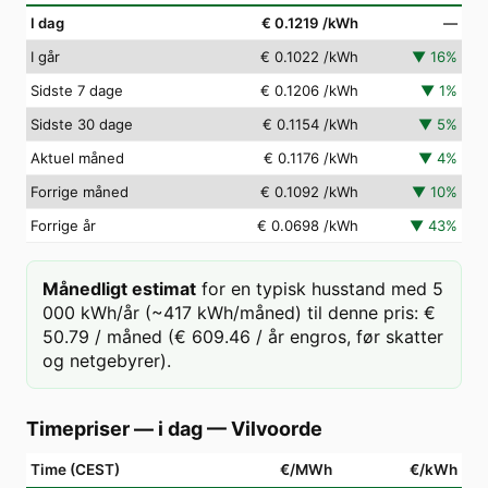
I dag
€ 0.1219
/kWh
—
I går
€ 0.1022
/kWh
▼
16
%
Sidste 7 dage
€ 0.1206
/kWh
▼
1
%
Sidste 30 dage
€ 0.1154
/kWh
▼
5
%
Aktuel måned
€ 0.1176
/kWh
▼
4
%
Forrige måned
€ 0.1092
/kWh
▼
10
%
Forrige år
€ 0.0698
/kWh
▼
43
%
Månedligt estimat
for en typisk husstand med 5
000 kWh/år (~417 kWh/måned) til denne pris: €
50.79 / måned (€ 609.46 / år engros, før skatter
og netgebyrer).
Timepriser — i dag
—
Vilvoorde
Time (CEST)
€/MWh
€/kWh