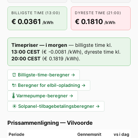
BILLIGSTE TIME (13:00)
DYRESTE TIME (21:00)
€ 0.0361
€ 0.1810
/kWh
/kWh
Timepriser — i morgen
—
billigste time kl.
13
:00
CEST
(
€ -0.0081
/kWh),
dyreste time kl.
20
:00
CEST
(
€ 0.1819
/kWh).
⏰
Billigste-time-beregner
→
🔌
Beregner for elbil-opladning
→
🌡️
Varmepumpe-beregner
→
☀️
Solpanel-tilbagebetalingsberegner
→
Prissammenligning
—
Vilvoorde
Periode
Gennemsnit
vs i dag