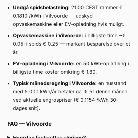
Undgå spidsbelastning:
21:00 CEST rammer €
0.1810 /kWh i Vilvoorde — udskyd
opvaskemaskine eller EV-opladning hvis muligt.
Opvaskemaskine i Vilvoorde:
i billigste time ~€
0.05; i spids € 0.25 — markant besparelse over et
år.
EV-opladning i Vilvoorde:
en 50 kWh-opladning i
billigste time koster omkring € 1.80.
Typisk månedsregning i Vilvoorde:
en husstand
med 5 000 kWh/år betaler ca. € 51 denne måned
ved aktuelle engrospriser (€ 0.1154 /kWh 30-
dages snit).
FAQ
—
Vilvoorde
Hvordan fastsættes elprisen?