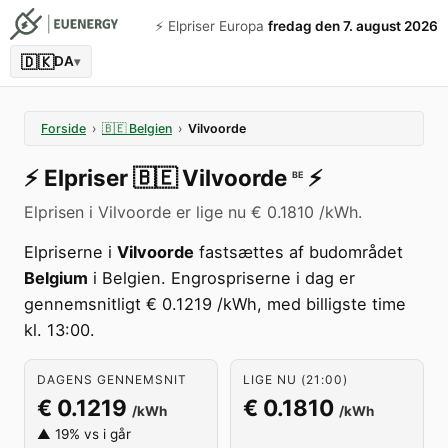
⚡️ Elpriser Europa
fredag den 7. august 2026
🇩🇰
DA
▾
Forside
›
🇧🇪
Belgien
›
Vilvoorde
⚡️
Elpriser
🇧🇪
Vilvoorde
⚡️
BE
Elprisen i Vilvoorde er lige nu € 0.1810 /kWh.
Elpriserne i
Vilvoorde
fastsættes af budområdet
Belgium
i Belgien. Engrospriserne i dag er
gennemsnitligt € 0.1219 /kWh, med billigste time
kl. 13:00.
DAGENS GENNEMSNIT
LIGE NU (21:00)
€ 0.1219
€ 0.1810
/kWh
/kWh
▲ 19% vs i går