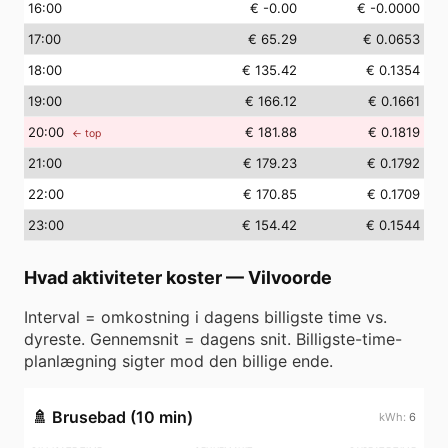
16
:00
€ -0.00
€ -0.0000
17
:00
€ 65.29
€ 0.0653
18
:00
€ 135.42
€ 0.1354
19
:00
€ 166.12
€ 0.1661
20
:00
€ 181.88
€ 0.1819
← top
21
:00
€ 179.23
€ 0.1792
22
:00
€ 170.85
€ 0.1709
23
:00
€ 154.42
€ 0.1544
Hvad aktiviteter koster
—
Vilvoorde
Interval = omkostning i dagens billigste time vs.
dyreste. Gennemsnit = dagens snit. Billigste-time-
planlægning sigter mod den billige ende.
🚿
Brusebad (10 min)
6