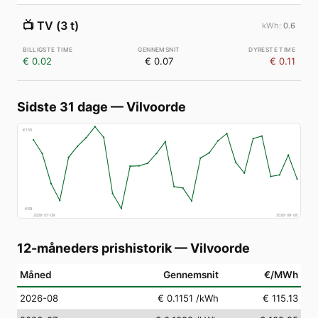
📺
TV (3 t)
0.6
€ 0.02
€ 0.07
€ 0.11
Sidste 31 dage
—
Vilvoorde
€
150
€
69
2026-07-09
2026-08-08
12-måneders prishistorik
—
Vilvoorde
Måned
Gennemsnit
€/MWh
2026-08
€ 0.1151
/kWh
€ 115.13