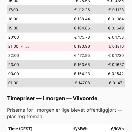
16
:00
€ 78.63
€ 0.0786
17
:00
€ 112.26
€ 0.1123
18
:00
€ 138.44
€ 0.1384
19
:00
€ 164.86
€ 0.1649
20
:00
€ 175.78
€ 0.1758
21
:00
€ 180.96
€ 0.1810
← top
22
:00
€ 172.95
€ 0.1730
23
:00
€ 163.65
€ 0.1637
00
:00
€ 154.23
€ 0.1542
01
:00
€ 147.08
€ 0.1471
Timepriser — i morgen
—
Vilvoorde
Priserne for i morgen er lige blevet offentliggjort —
planlæg fremad.
Time (CEST)
€/MWh
€/kWh