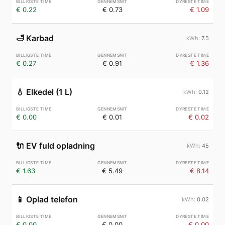
€ 0.22
€ 0.73
€ 1.09
🛁
Karbad
7.5
€ 0.27
€ 0.91
€ 1.36
💧
Elkedel (1 L)
0.12
€ 0.00
€ 0.01
€ 0.02
🔌
EV fuld opladning
45
€ 1.63
€ 5.49
€ 8.14
📱
Oplad telefon
0.02
€ 0.00
€ 0.00
€ 0.00