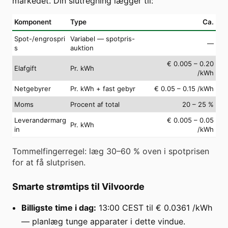
markedet. Din slutregning lægger til:
Komponent
Type
Ca.
Spot-/engrospri
Variabel — spotpris-
—
s
auktion
€ 0.005 – 0.20
Elafgift
Pr. kWh
/kWh
Netgebyrer
Pr. kWh + fast gebyr
€ 0.05 – 0.15 /kWh
Moms
Procent af total
20 – 25 %
Leverandørmarg
€ 0.005 – 0.05
Pr. kWh
in
/kWh
Tommelfingerregel: læg 30–60 % oven i spotprisen
for at få slutprisen.
Smarte strømtips til Vilvoorde
Billigste time i dag:
13:00 CEST til € 0.0361 /kWh
— planlæg tunge apparater i dette vindue.