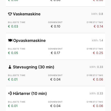
👕
Vaskemaskine
0.8
€ 0.03
€ 0.10
€ 0.14
🍽️
Opvaskemaskine
1.4
€ 0.05
€ 0.17
€ 0.25
🧹
Støvsugning (30 min)
0.33
€ 0.01
€ 0.04
€ 0.06
💨
Hårtørrer (10 min)
0.33
€ 0.01
€ 0.04
€ 0.06