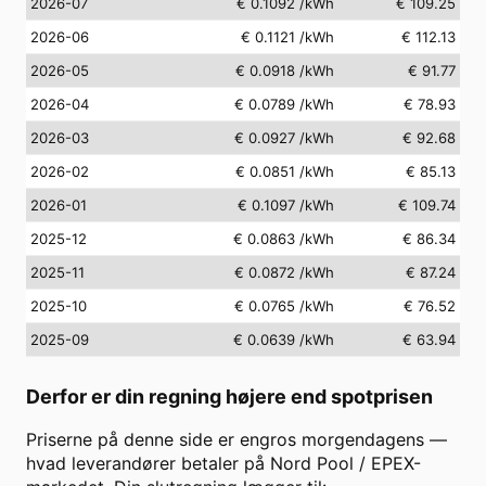
2026-07
€ 0.1092
/kWh
€ 109.25
2026-06
€ 0.1121
/kWh
€ 112.13
2026-05
€ 0.0918
/kWh
€ 91.77
2026-04
€ 0.0789
/kWh
€ 78.93
2026-03
€ 0.0927
/kWh
€ 92.68
2026-02
€ 0.0851
/kWh
€ 85.13
2026-01
€ 0.1097
/kWh
€ 109.74
2025-12
€ 0.0863
/kWh
€ 86.34
2025-11
€ 0.0872
/kWh
€ 87.24
2025-10
€ 0.0765
/kWh
€ 76.52
2025-09
€ 0.0639
/kWh
€ 63.94
Derfor er din regning højere end spotprisen
Priserne på denne side er engros morgendagens —
hvad leverandører betaler på Nord Pool / EPEX-