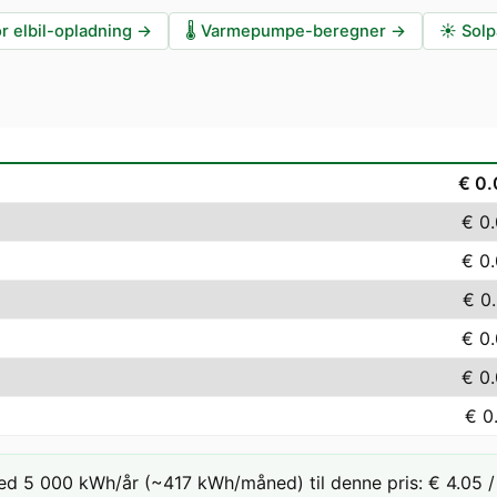
r elbil-opladning
→
🌡️
Varmepumpe-beregner
→
☀️
Solp
€ 0
€ 0
€ 0
€ 0
€ 0
€ 0
€ 0
ed 5 000 kWh/år (~417 kWh/måned) til denne pris: € 4.05 / 