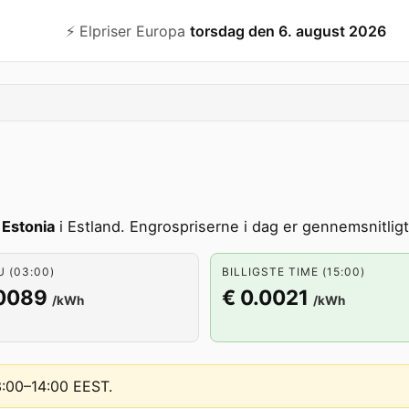
⚡️ Elpriser Europa
torsdag den 6. august 2026
t
Estonia
i Estland. Engrospriserne i dag er gennemsnitligt
U (03:00)
BILLIGSTE TIME (15:00)
.0089
€ 0.0021
/kWh
/kWh
13:00–14:00 EEST
.