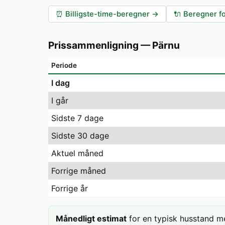
⏰
Billigste-time-beregner
→
🔌
Beregner fo
Prissammenligning
—
Pärnu
Periode
I dag
I går
Sidste 7 dage
Sidste 30 dage
Aktuel måned
Forrige måned
Forrige år
Månedligt estimat
for en typisk husstand m