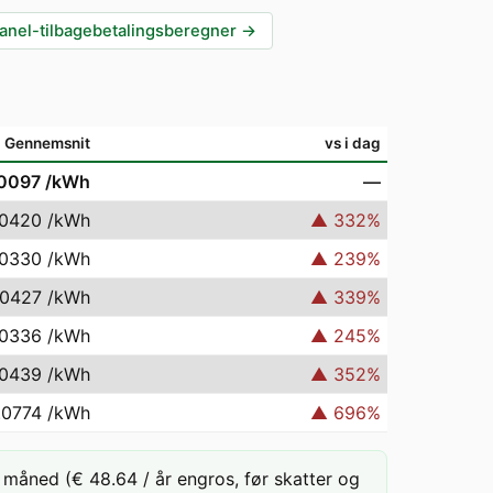
anel-tilbagebetalingsberegner
→
Gennemsnit
vs i dag
.0097
/kWh
—
.0420
/kWh
▲
332
%
.0330
/kWh
▲
239
%
.0427
/kWh
▲
339
%
.0336
/kWh
▲
245
%
.0439
/kWh
▲
352
%
.0774
/kWh
▲
696
%
måned (€ 48.64 / år engros, før skatter og