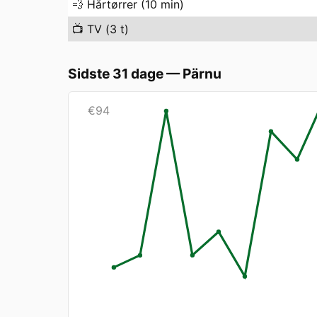
💨
Hårtørrer (10 min)
📺
TV (3 t)
Sidste 31 dage
—
Pärnu
€
94