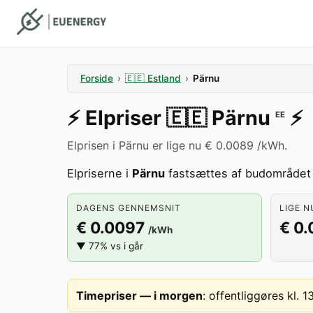
Forside
›
🇪🇪
Estland
›
Pärnu
⚡️
Elpriser
🇪🇪
Pärnu
⚡️
EE
Elprisen i Pärnu er lige nu € 0.0089 /kWh.
Elpriserne i
Pärnu
fastsættes af budområde
DAGENS GENNEMSNIT
LIGE N
€ 0.0097
€ 0
/kWh
▼ 77% vs i går
Timepriser — i morgen
:
offentliggøres kl. 