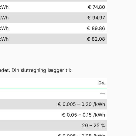
kWh
€ 74.80
kWh
€ 94.97
kWh
€ 89.86
kWh
€ 82.08
t. Din slutregning lægger til:
Ca.
—
€ 0.005 – 0.20 /kWh
€ 0.05 – 0.15 /kWh
20 – 25 %