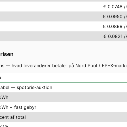
€ 0.0748
/
€ 0.0950
/
€ 0.0899
/
€ 0.0821
/
prisen
s — hvad leverandører betaler på Nord Pool / EPEX-markede
e
iabel — spotpris-auktion
 kWh
 kWh + fast gebyr
cent af total