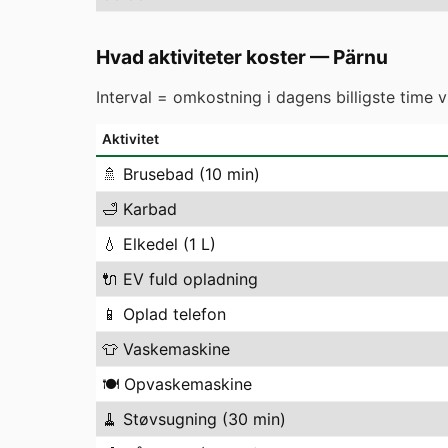
Hvad aktiviteter koster
—
Pärnu
Interval = omkostning i dagens billigste time 
Aktivitet
🚿
Brusebad (10 min)
🛁
Karbad
💧
Elkedel (1 L)
🔌
EV fuld opladning
📱
Oplad telefon
👕
Vaskemaskine
🍽️
Opvaskemaskine
🧹
Støvsugning (30 min)