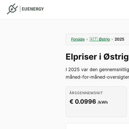
Forside
›
🇦🇹
Østrig
›
2025
Elpriser i Østri
I 2025 var den gennemsnitli
måned-for-måned-oversigten
ÅRSGENNEMSNIT
€ 0.0996
/kWh