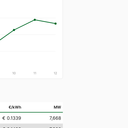
10
11
12
€/kWh
MW
€ 0.1339
7,668