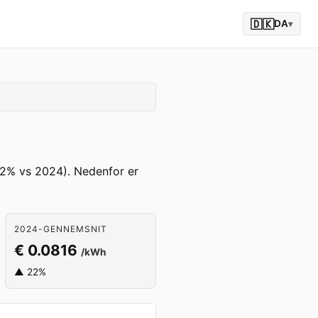
🇩🇰
DA
▾
22% vs 2024). Nedenfor er
2024-GENNEMSNIT
€ 0.0816
/kWh
▲ 22%