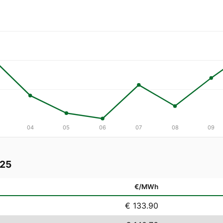
04
05
06
07
08
09
025
€/MWh
€ 133.90