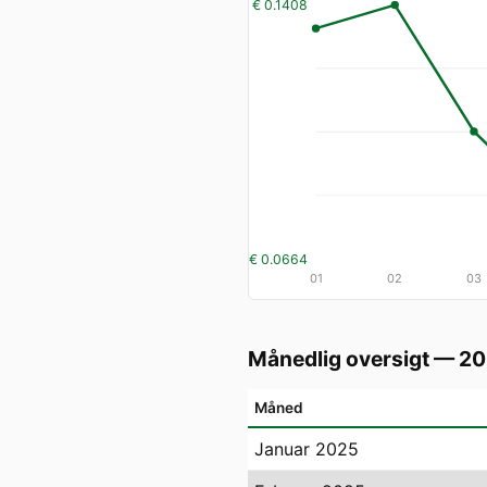
€ 0.1408
€ 0.0664
01
02
03
Månedlig oversigt — 2
Måned
Januar 2025