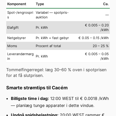
Komponent
Type
Ca.
Spot-/engrospri
Variabel — spotpris-
—
s
auktion
€ 0.005 – 0.20
Elafgift
Pr. kWh
/kWh
Netgebyrer
Pr. kWh + fast gebyr
€ 0.05 – 0.15 /kWh
Moms
Procent af total
20 – 25 %
Leverandørmarg
€ 0.005 – 0.05
Pr. kWh
in
/kWh
Tommelfingerregel: læg 30–60 % oven i spotprisen
for at få slutprisen.
Smarte strømtips til Cacém
Billigste time i dag:
12:00 WEST til € 0.0018 /kWh
— planlæg tunge apparater i dette vindue.
Undgå spidsbelastning:
20:00 WEST rammer €