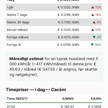
I går
€ 0.1202
/kWh
▲
10
%
Sidste 7 dage
€ 0.1296
/kWh
▲
18
%
Sidste 30 dage
€ 0.1192
/kWh
▲
9
%
Aktuel måned
€ 0.1243
/kWh
▲
14
%
Forrige måned
€ 0.1070
/kWh
▼
2
%
Forrige år
€ 0.0706
/kWh
▼
36
%
Månedligt estimat
for en typisk husstand med 5
000 kWh/år (~417 kWh/måned) til denne pris: €
45.63 / måned (€ 547.55 / år engros, før skatter
og netgebyrer).
Timepriser — i dag
—
Cacém
Time (WEST)
€/MWh
€/kWh
01
:00
€ 160.91
€ 0.1609