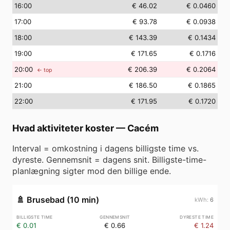
16
:00
€ 46.02
€ 0.0460
17
:00
€ 93.78
€ 0.0938
18
:00
€ 143.39
€ 0.1434
19
:00
€ 171.65
€ 0.1716
20
:00
€ 206.39
€ 0.2064
← top
21
:00
€ 186.50
€ 0.1865
22
:00
€ 171.95
€ 0.1720
Hvad aktiviteter koster
—
Cacém
Interval = omkostning i dagens billigste time vs.
dyreste. Gennemsnit = dagens snit. Billigste-time-
planlægning sigter mod den billige ende.
🚿
Brusebad (10 min)
6
€ 0.01
€ 0.66
€ 1.24