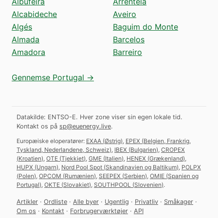
Albufeira
Arrentela
Alcabideche
Aveiro
Algés
Baguim do Monte
Almada
Barcelos
Amadora
Barreiro
Gennemse Portugal →
Datakilde: ENTSO-E. Hver zone viser sin egen lokale tid.
Kontakt os på
sp@euenergy.live
.
Europæiske eloperatører:
EXAA
(
Østrig
)
,
EPEX
(
Belgien, Frankrig,
Tyskland, Nederlandene, Schweiz
)
,
IBEX
(
Bulgarien
)
,
CROPEX
(
Kroatien
)
,
OTE
(
Tjekkiet
)
,
GME
(
Italien
)
,
HENEX
(
Grækenland
)
,
HUPX
(
Ungarn
)
,
Nord Pool Spot
(
Skandinavien og Baltikum
)
,
POLPX
(
Polen
)
,
OPCOM
(
Rumænien
)
,
SEEPEX
(
Serbien
)
,
OMIE
(
Spanien og
Portugal
)
,
OKTE
(
Slovakiet
)
,
SOUTHPOOL
(
Slovenien
)
.
Artikler
·
Ordliste
·
Alle byer
·
Ugentlig
·
Privatliv
·
Småkager
·
Om os
·
Kontakt
·
Forbrugerværktøjer
·
API