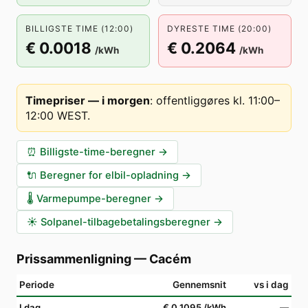
BILLIGSTE TIME (12:00)
DYRESTE TIME (20:00)
€ 0.0018
€ 0.2064
/kWh
/kWh
Timepriser — i morgen
:
offentliggøres kl. 11:00–
12:00 WEST
.
⏰
Billigste-time-beregner
→
🔌
Beregner for elbil-opladning
→
🌡️
Varmepumpe-beregner
→
☀️
Solpanel-tilbagebetalingsberegner
→
Prissammenligning
—
Cacém
Periode
Gennemsnit
vs i dag
I dag
€ 0.1095
/kWh
—