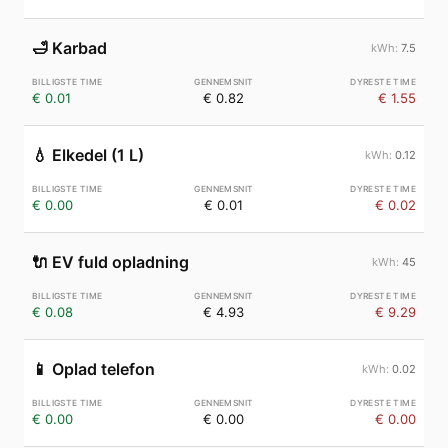
🛁
Karbad
7.5
€ 0.01
€ 0.82
€ 1.55
💧
Elkedel (1 L)
0.12
€ 0.00
€ 0.01
€ 0.02
🔌
EV fuld opladning
45
€ 0.08
€ 4.93
€ 9.29
📱
Oplad telefon
0.02
€ 0.00
€ 0.00
€ 0.00