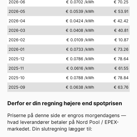
2026-06
€ 0.0702
/kWh
€ 70.25
2026-05
€ 0.0539
/kWh
€ 53.91
2026-04
€ 0.0424
/kWh
€ 42.42
2026-03
€ 0.0408
/kWh
€ 40.81
2026-02
€ 0.0109
/kWh
€ 10.87
2026-01
€ 0.0733
/kWh
€ 73.26
2025-12
€ 0.0786
/kWh
€ 78.64
2025-11
€ 0.0616
/kWh
€ 61.55
2025-10
€ 0.0788
/kWh
€ 78.84
2025-09
€ 0.0638
/kWh
€ 63.76
Derfor er din regning højere end spotprisen
Priserne på denne side er engros morgendagens —
hvad leverandører betaler på Nord Pool / EPEX-
markedet. Din slutregning lægger til: