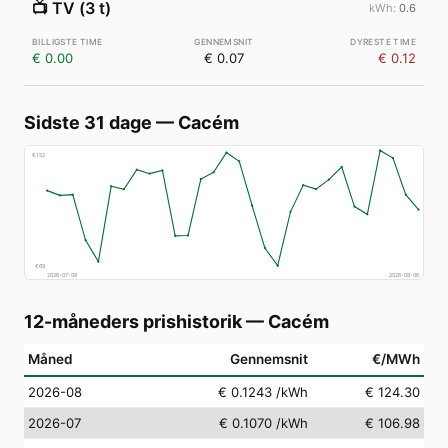
📺
TV (3 t)
0.6
€ 0.00
€ 0.07
€ 0.12
Sidste 31 dage
—
Cacém
€
152
€
69
2026-07-08
2026-08-06
12-måneders prishistorik
—
Cacém
Måned
Gennemsnit
€/MWh
2026-08
€ 0.1243
/kWh
€ 124.30
2026-07
€ 0.1070
/kWh
€ 106.98