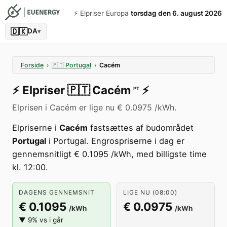
⚡️ Elpriser Europa
torsdag den 6. august 2026
🇩🇰
DA
▾
Forside
›
🇵🇹
Portugal
›
Cacém
⚡️
Elpriser
🇵🇹
Cacém
⚡️
PT
Elprisen i Cacém er lige nu € 0.0975 /kWh.
Elpriserne i
Cacém
fastsættes af budområdet
Portugal
i Portugal. Engrospriserne i dag er
gennemsnitligt € 0.1095 /kWh, med billigste time
kl. 12:00.
DAGENS GENNEMSNIT
LIGE NU (08:00)
€ 0.1095
€ 0.0975
/kWh
/kWh
▼ 9% vs i går