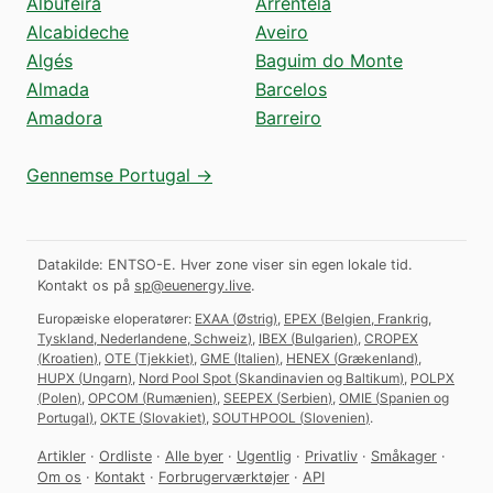
Albufeira
Arrentela
Alcabideche
Aveiro
Algés
Baguim do Monte
Almada
Barcelos
Amadora
Barreiro
Gennemse Portugal →
Datakilde: ENTSO-E. Hver zone viser sin egen lokale tid.
Kontakt os på
sp@euenergy.live
.
Europæiske eloperatører:
EXAA
(
Østrig
)
,
EPEX
(
Belgien, Frankrig,
Tyskland, Nederlandene, Schweiz
)
,
IBEX
(
Bulgarien
)
,
CROPEX
(
Kroatien
)
,
OTE
(
Tjekkiet
)
,
GME
(
Italien
)
,
HENEX
(
Grækenland
)
,
HUPX
(
Ungarn
)
,
Nord Pool Spot
(
Skandinavien og Baltikum
)
,
POLPX
(
Polen
)
,
OPCOM
(
Rumænien
)
,
SEEPEX
(
Serbien
)
,
OMIE
(
Spanien og
Portugal
)
,
OKTE
(
Slovakiet
)
,
SOUTHPOOL
(
Slovenien
)
.
Artikler
·
Ordliste
·
Alle byer
·
Ugentlig
·
Privatliv
·
Småkager
·
Om os
·
Kontakt
·
Forbrugerværktøjer
·
API