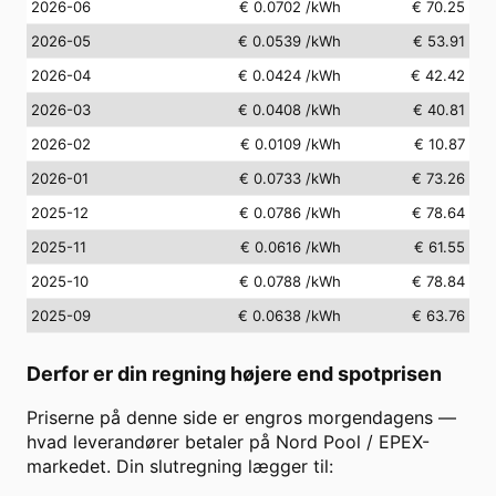
2026-06
€ 0.0702
/kWh
€ 70.25
2026-05
€ 0.0539
/kWh
€ 53.91
2026-04
€ 0.0424
/kWh
€ 42.42
2026-03
€ 0.0408
/kWh
€ 40.81
2026-02
€ 0.0109
/kWh
€ 10.87
2026-01
€ 0.0733
/kWh
€ 73.26
2025-12
€ 0.0786
/kWh
€ 78.64
2025-11
€ 0.0616
/kWh
€ 61.55
2025-10
€ 0.0788
/kWh
€ 78.84
2025-09
€ 0.0638
/kWh
€ 63.76
Derfor er din regning højere end spotprisen
Priserne på denne side er engros morgendagens —
hvad leverandører betaler på Nord Pool / EPEX-
markedet. Din slutregning lægger til: