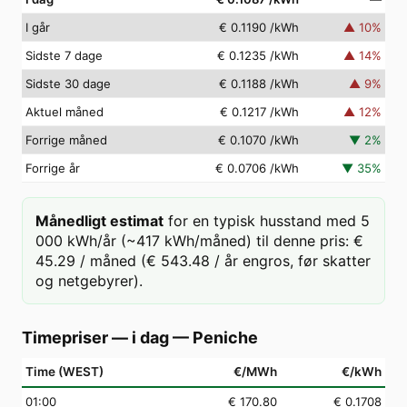
I går
€ 0.1190
/kWh
▲
10
%
Sidste 7 dage
€ 0.1235
/kWh
▲
14
%
Sidste 30 dage
€ 0.1188
/kWh
▲
9
%
Aktuel måned
€ 0.1217
/kWh
▲
12
%
Forrige måned
€ 0.1070
/kWh
▼
2
%
Forrige år
€ 0.0706
/kWh
▼
35
%
Månedligt estimat
for en typisk husstand med 5
000 kWh/år (~417 kWh/måned) til denne pris: €
45.29 / måned (€ 543.48 / år engros, før skatter
og netgebyrer).
Timepriser — i dag
—
Peniche
Time (WEST)
€/MWh
€/kWh
01
:00
€ 170.80
€ 0.1708