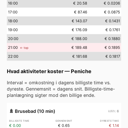
16
:00
€ 20.58
€ 0.0206
17
:00
€ 87.46
€ 0.0875
18
:00
€ 143.07
€ 0.1431
19
:00
€ 176.09
€ 0.1761
20
:00
€ 188.00
€ 0.1880
21
:00
€ 189.48
€ 0.1895
← top
22
:00
€ 181.68
€ 0.1817
Hvad aktiviteter koster
—
Peniche
Interval = omkostning i dagens billigste time vs.
dyreste. Gennemsnit = dagens snit. Billigste-time-
planlægning sigter mod den billige ende.
🚿
Brusebad (10 min)
6
€ 0.00
€ 0.65
€ 1.14