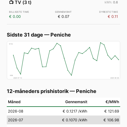
📺
TV (3 t)
0.6
€ 0.00
€ 0.07
€ 0.11
Sidste 31 dage
—
Peniche
€
152
€
69
2026-07-10
2026-08-08
12-måneders prishistorik
—
Peniche
Måned
Gennemsnit
€/MWh
2026-08
€ 0.1217
/kWh
€ 121.69
2026-07
€ 0.1070
/kWh
€ 106.98