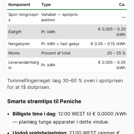
Komponent
Type
Ca.
Spot-/engrospri
Variabel — spotpris-
—
s
auktion
€ 0.005 – 0.20
Elafgift
Pr. kWh
/kWh
Netgebyrer
Pr. kWh + fast gebyr
€ 0.05 – 0.15 /kWh
Moms
Procent af total
20 – 25 %
Leverandørmarg
€ 0.005 – 0.05
Pr. kWh
in
/kWh
Tommelfingerregel: læg 30–60 % oven i spotprisen
for at få slutprisen.
Smarte strømtips til Peniche
Billigste time i dag:
12:00 WEST til € 0.0000 /kWh
— planlæg tunge apparater i dette vindue.
Undgå spidsbelastning:
21:00 WEST rammer €