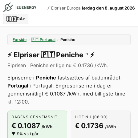
⚡️ Elpriser Europa
lørdag den 8. august 2026
🇩🇰
DA
▾
Forside
›
🇵🇹
Portugal
›
Peniche
⚡️
Elpriser
🇵🇹
Peniche
⚡️
PT
Elprisen i Peniche er lige nu € 0.1736 /kWh.
Elpriserne i
Peniche
fastsættes af budområdet
Portugal
i Portugal. Engrospriserne i dag er
gennemsnitligt € 0.1087 /kWh, med billigste time
kl. 12:00.
DAGENS GENNEMSNIT
LIGE NU (06:00)
€ 0.1087
€ 0.1736
/kWh
/kWh
▼ 9% vs i går