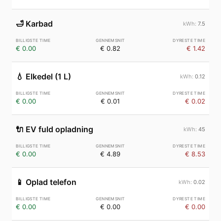
🛁
Karbad
7.5
€ 0.00
€ 0.82
€ 1.42
💧
Elkedel (1 L)
0.12
€ 0.00
€ 0.01
€ 0.02
🔌
EV fuld opladning
45
€ 0.00
€ 4.89
€ 8.53
📱
Oplad telefon
0.02
€ 0.00
€ 0.00
€ 0.00