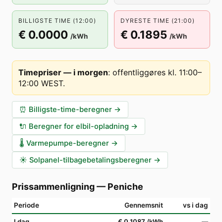
BILLIGSTE TIME (12:00)
DYRESTE TIME (21:00)
€ 0.0000
€ 0.1895
/kWh
/kWh
Timepriser — i morgen
:
offentliggøres kl. 11:00–
12:00 WEST
.
⏰
Billigste-time-beregner
→
🔌
Beregner for elbil-opladning
→
🌡️
Varmepumpe-beregner
→
☀️
Solpanel-tilbagebetalingsberegner
→
Prissammenligning
—
Peniche
Periode
Gennemsnit
vs i dag
I dag
€ 0.1087
/kWh
—