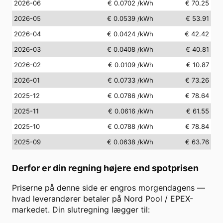
2026-06
€ 0.0702
/kWh
€ 70.25
2026-05
€ 0.0539
/kWh
€ 53.91
2026-04
€ 0.0424
/kWh
€ 42.42
2026-03
€ 0.0408
/kWh
€ 40.81
2026-02
€ 0.0109
/kWh
€ 10.87
2026-01
€ 0.0733
/kWh
€ 73.26
2025-12
€ 0.0786
/kWh
€ 78.64
2025-11
€ 0.0616
/kWh
€ 61.55
2025-10
€ 0.0788
/kWh
€ 78.84
2025-09
€ 0.0638
/kWh
€ 63.76
Derfor er din regning højere end spotprisen
Priserne på denne side er engros morgendagens —
hvad leverandører betaler på Nord Pool / EPEX-
markedet. Din slutregning lægger til: