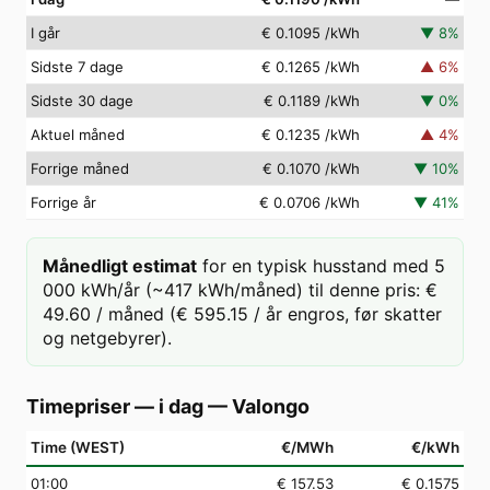
I går
€ 0.1095
/kWh
▼
8
%
Sidste 7 dage
€ 0.1265
/kWh
▲
6
%
Sidste 30 dage
€ 0.1189
/kWh
▼
0
%
Aktuel måned
€ 0.1235
/kWh
▲
4
%
Forrige måned
€ 0.1070
/kWh
▼
10
%
Forrige år
€ 0.0706
/kWh
▼
41
%
Månedligt estimat
for en typisk husstand med 5
000 kWh/år (~417 kWh/måned) til denne pris: €
49.60 / måned (€ 595.15 / år engros, før skatter
og netgebyrer).
Timepriser — i dag
—
Valongo
Time (WEST)
€/MWh
€/kWh
01
:00
€ 157.53
€ 0.1575