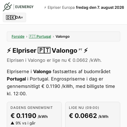
⚡️ Elpriser Europa
fredag den 7. august 2026
🇩🇰
DA
▾
Forside
›
🇵🇹
Portugal
›
Valongo
⚡️
Elpriser
🇵🇹
Valongo
⚡️
PT
Elprisen i Valongo er lige nu € 0.0662 /kWh.
Elpriserne i
Valongo
fastsættes af budområdet
Portugal
i Portugal. Engrospriserne i dag er
gennemsnitligt € 0.1190 /kWh, med billigste time
kl. 12:00.
DAGENS GENNEMSNIT
LIGE NU (09:00)
€ 0.1190
€ 0.0662
/kWh
/kWh
▲ 9% vs i går