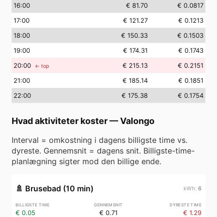
16
:00
€ 81.70
€ 0.0817
17
:00
€ 121.27
€ 0.1213
18
:00
€ 150.33
€ 0.1503
19
:00
€ 174.31
€ 0.1743
20
:00
€ 215.13
€ 0.2151
← top
21
:00
€ 185.14
€ 0.1851
22
:00
€ 175.38
€ 0.1754
Hvad aktiviteter koster
—
Valongo
Interval = omkostning i dagens billigste time vs.
dyreste. Gennemsnit = dagens snit. Billigste-time-
planlægning sigter mod den billige ende.
🚿
Brusebad (10 min)
6
€ 0.05
€ 0.71
€ 1.29