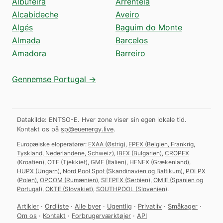
Albufeira
Arrentela
Alcabideche
Aveiro
Algés
Baguim do Monte
Almada
Barcelos
Amadora
Barreiro
Gennemse Portugal →
Datakilde: ENTSO-E. Hver zone viser sin egen lokale tid.
Kontakt os på
sp@euenergy.live
.
Europæiske eloperatører:
EXAA
(
Østrig
)
,
EPEX
(
Belgien, Frankrig,
Tyskland, Nederlandene, Schweiz
)
,
IBEX
(
Bulgarien
)
,
CROPEX
(
Kroatien
)
,
OTE
(
Tjekkiet
)
,
GME
(
Italien
)
,
HENEX
(
Grækenland
)
,
HUPX
(
Ungarn
)
,
Nord Pool Spot
(
Skandinavien og Baltikum
)
,
POLPX
(
Polen
)
,
OPCOM
(
Rumænien
)
,
SEEPEX
(
Serbien
)
,
OMIE
(
Spanien og
Portugal
)
,
OKTE
(
Slovakiet
)
,
SOUTHPOOL
(
Slovenien
)
.
Artikler
·
Ordliste
·
Alle byer
·
Ugentlig
·
Privatliv
·
Småkager
·
Om os
·
Kontakt
·
Forbrugerværktøjer
·
API