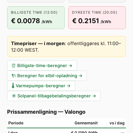
BILLIGSTE TIME (12:00)
DYRESTE TIME (20:00)
€ 0.0078
€ 0.2151
/kWh
/kWh
Timepriser — i morgen
:
offentliggøres kl. 11:00–
12:00 WEST
.
⏰
Billigste-time-beregner
→
🔌
Beregner for elbil-opladning
→
🌡️
Varmepumpe-beregner
→
☀️
Solpanel-tilbagebetalingsberegner
→
Prissammenligning
—
Valongo
Periode
Gennemsnit
vs i dag
I dag
€ 0.1190
/kWh
—