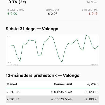
📺
TV (3 t)
0.6
€ 0.00
€ 0.07
€ 0.13
Sidste 31 dage
—
Valongo
€
152
€
69
2026-07-09
2026-08-07
12-måneders prishistorik
—
Valongo
Måned
Gennemsnit
€/MWh
2026-08
€ 0.1235
/kWh
€ 123.55
2026-07
€ 0.1070
/kWh
€ 106.98