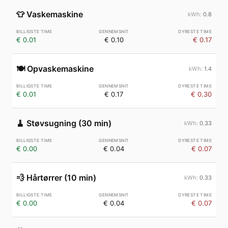
👕
Vaskemaskine
0.8
€ 0.01
€ 0.10
€ 0.17
🍽️
Opvaskemaskine
1.4
€ 0.01
€ 0.17
€ 0.30
🧹
Støvsugning (30 min)
0.33
€ 0.00
€ 0.04
€ 0.07
💨
Hårtørrer (10 min)
0.33
€ 0.00
€ 0.04
€ 0.07