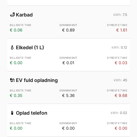
🛁
Karbad
7.5
€ 0.06
€ 0.89
€ 1.61
💧
Elkedel (1 L)
0.12
€ 0.00
€ 0.01
€ 0.03
🔌
EV fuld opladning
45
€ 0.35
€ 5.36
€ 9.68
📱
Oplad telefon
0.02
€ 0.00
€ 0.00
€ 0.00