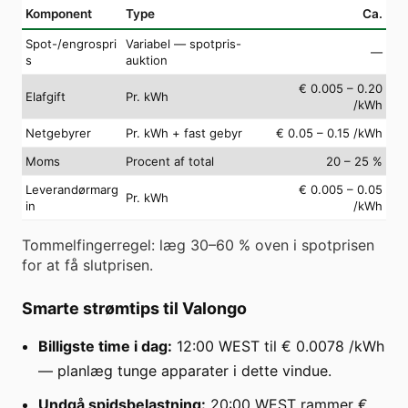
Komponent
Type
Ca.
Spot-/engrospri
Variabel — spotpris-
—
s
auktion
€ 0.005 – 0.20
Elafgift
Pr. kWh
/kWh
Netgebyrer
Pr. kWh + fast gebyr
€ 0.05 – 0.15 /kWh
Moms
Procent af total
20 – 25 %
Leverandørmarg
€ 0.005 – 0.05
Pr. kWh
in
/kWh
Tommelfingerregel: læg 30–60 % oven i spotprisen
for at få slutprisen.
Smarte strømtips til Valongo
Billigste time i dag:
12:00 WEST til € 0.0078 /kWh
— planlæg tunge apparater i dette vindue.
Undgå spidsbelastning:
20:00 WEST rammer €