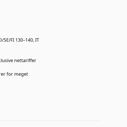
/SE/FI 130–140, IT
usive nettariffer
rer for meget