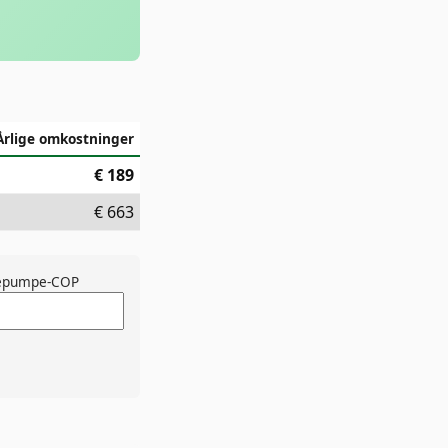
Årlige omkostninger
€
189
€
663
epumpe-COP