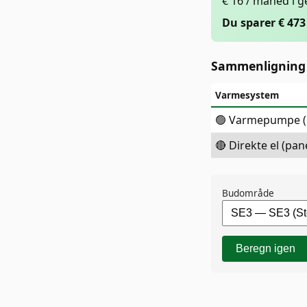
€ 16 / måned i 
Du sparer € 473 
Sammenligning
Varmesystem
🟢 Varmepumpe (
🔴 Direkte el (pan
Budområde
Beregn igen