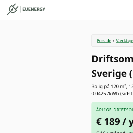
Forside
›
Værktøje
Driftsom
Sverige 
Bolig på 120 m², 
0.0425 /kWh (sidst
ÅRLIGE DRIFTS
€
189
/ 