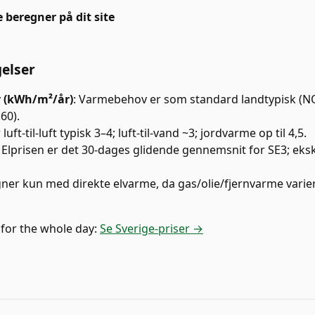
beregner på dit site
gelser
 (kWh/m²/år)
:
Varmebehov er som standard landtypisk (NO
60).
luft-til-luft typisk 3–4; luft-til-vand ~3; jordvarme op til 4,5.
:
Elprisen er det 30-dages glidende gennemsnit for SE3; ekskl
ner kun med direkte elvarme, da gas/olie/fjernvarme varie
 for the whole day:
Se Sverige-priser →