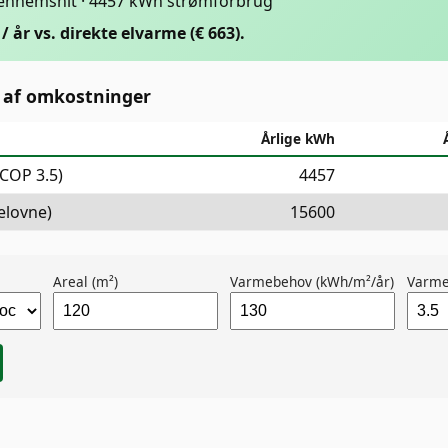
gennemsnit · 4457 kWh strømforbrug
/ år vs. direkte elvarme (€ 663).
 af omkostninger
Årlige kWh
COP 3.5)
4457
elovne)
15600
Areal (m²)
Varmebehov (kWh/m²/år)
Varm