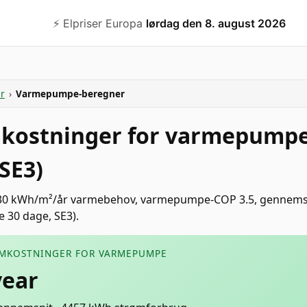
⚡️ Elpriser Europa
lørdag den 8. august 2026
r
›
Varmepumpe-beregner
kostninger for varmepumpe
(SE3)
130 kWh/m²/år varmebehov, varmepumpe-COP 3.5, gennemsni
e 30 dage, SE3).
OMKOSTNINGER FOR VARMEPUMPE
year