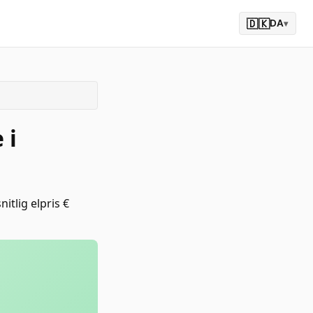
🇩🇰
DA
▾
 i
tlig elpris €