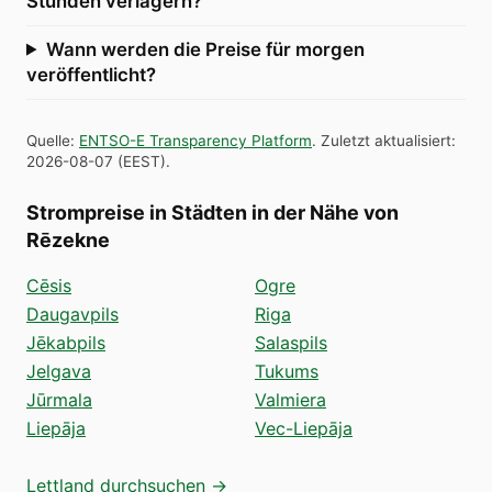
Stunden verlagern?
Wann werden die Preise für morgen
veröffentlicht?
Quelle
:
ENTSO-E Transparency Platform
.
Zuletzt aktualisiert
:
2026-08-07
(
EEST
).
Strompreise in Städten in der Nähe von
Rēzekne
Cēsis
Ogre
Daugavpils
Riga
Jēkabpils
Salaspils
Jelgava
Tukums
Jūrmala
Valmiera
Liepāja
Vec-Liepāja
Lettland durchsuchen →