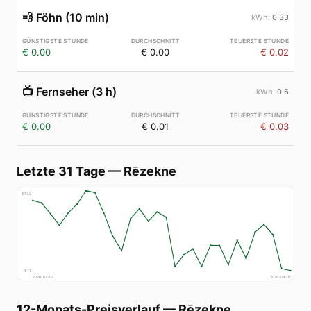
💨
Föhn (10 min)
0.33
€ 0.00
€ 0.00
€ 0.02
📺
Fernseher (3 h)
0.6
€ 0.00
€ 0.01
€ 0.03
Letzte 31 Tage
—
Rēzekne
€
132
€
11
2026-07-09
2026-08-07
12-Monats-Preisverlauf
—
Rēzekne