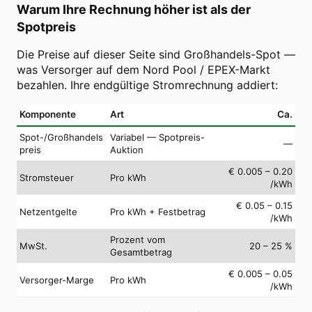
Warum Ihre Rechnung höher ist als der
Spotpreis
Die Preise auf dieser Seite sind Großhandels-Spot —
was Versorger auf dem Nord Pool / EPEX-Markt
bezahlen. Ihre endgültige Stromrechnung addiert:
Komponente
Art
Ca.
Spot-/Großhandels
Variabel — Spotpreis-
—
preis
Auktion
€ 0.005 – 0.20
Stromsteuer
Pro kWh
/kWh
€ 0.05 – 0.15
Netzentgelte
Pro kWh + Festbetrag
/kWh
Prozent vom
MwSt.
20 – 25 %
Gesamtbetrag
€ 0.005 – 0.05
Versorger-Marge
Pro kWh
/kWh