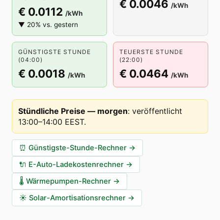
€ 0.0046
/kWh
€ 0.0112
/kWh
▼ 20% vs. gestern
GÜNSTIGSTE STUNDE
TEUERSTE STUNDE
(04:00)
(22:00)
€ 0.0018
€ 0.0464
/kWh
/kWh
Stündliche Preise — morgen
:
veröffentlicht
13:00–14:00 EEST
.
⏰
Günstigste-Stunde-Rechner
→
🔌
E-Auto-Ladekostenrechner
→
🌡️
Wärmepumpen-Rechner
→
☀️
Solar-Amortisationsrechner
→