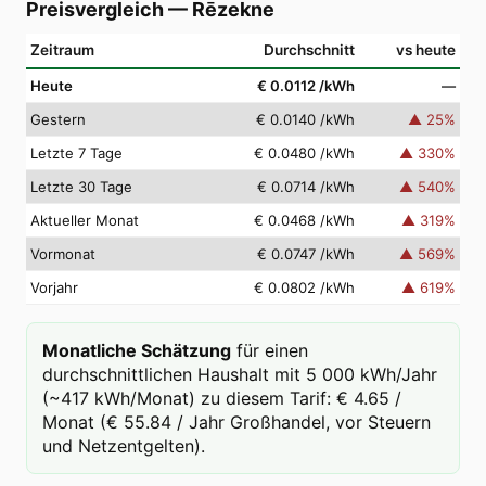
Preisvergleich
—
Rēzekne
Zeitraum
Durchschnitt
vs heute
Heute
€ 0.0112
/kWh
—
Gestern
€ 0.0140
/kWh
▲
25
%
Letzte 7 Tage
€ 0.0480
/kWh
▲
330
%
Letzte 30 Tage
€ 0.0714
/kWh
▲
540
%
Aktueller Monat
€ 0.0468
/kWh
▲
319
%
Vormonat
€ 0.0747
/kWh
▲
569
%
Vorjahr
€ 0.0802
/kWh
▲
619
%
Monatliche Schätzung
für einen
durchschnittlichen Haushalt mit 5 000 kWh/Jahr
(~417 kWh/Monat) zu diesem Tarif: € 4.65 /
Monat (€ 55.84 / Jahr Großhandel, vor Steuern
und Netzentgelten).