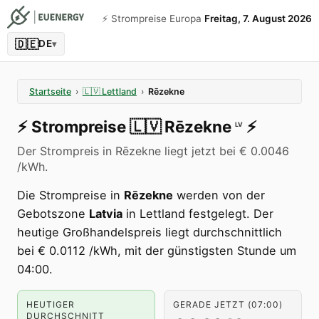
⚡️ Strompreise Europa
Freitag, 7. August 2026
🇩🇪
DE
▾
Startseite
›
🇱🇻
Lettland
›
Rēzekne
⚡️
Strompreise
🇱🇻
Rēzekne
⚡️
LV
Der Strompreis in Rēzekne liegt jetzt bei € 0.0046
/kWh.
Die Strompreise in
Rēzekne
werden von der
Gebotszone
Latvia
in Lettland festgelegt. Der
heutige Großhandelspreis liegt durchschnittlich
bei € 0.0112 /kWh, mit der günstigsten Stunde um
04:00.
HEUTIGER
GERADE JETZT (07:00)
DURCHSCHNITT