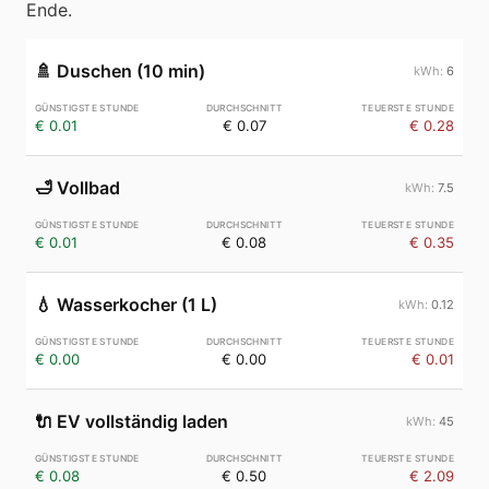
Ende.
🚿
Duschen (10 min)
6
€ 0.01
€ 0.07
€ 0.28
🛁
Vollbad
7.5
€ 0.01
€ 0.08
€ 0.35
💧
Wasserkocher (1 L)
0.12
€ 0.00
€ 0.00
€ 0.01
🔌
EV vollständig laden
45
€ 0.08
€ 0.50
€ 2.09