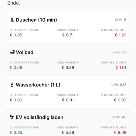
Ende.
🚿
Duschen (10 min)
6
€ 0.05
€ 0.71
€ 1.29
🛁
Vollbad
7.5
€ 0.06
€ 0.89
€ 1.61
💧
Wasserkocher (1 L)
0.12
€ 0.00
€ 0.01
€ 0.03
🔌
EV vollständig laden
45
€ 0.35
€ 5.36
€ 9.68