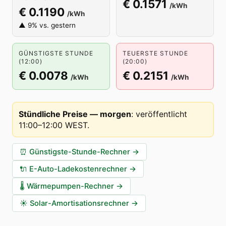
€ 0.1571
/kWh
€ 0.1190
/kWh
▲ 9% vs. gestern
GÜNSTIGSTE STUNDE
TEUERSTE STUNDE
(12:00)
(20:00)
€ 0.0078
€ 0.2151
/kWh
/kWh
Stündliche Preise — morgen
:
veröffentlicht
11:00–12:00 WEST
.
⏰
Günstigste-Stunde-Rechner
→
🔌
E-Auto-Ladekostenrechner
→
🌡️
Wärmepumpen-Rechner
→
☀️
Solar-Amortisationsrechner
→