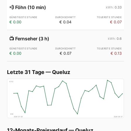
💨
Föhn (10 min)
0.33
€ 0.00
€ 0.04
€ 0.07
📺
Fernseher (3 h)
0.6
€ 0.00
€ 0.07
€ 0.13
Letzte 31 Tage
—
Queluz
€
152
€
69
2026-07-09
2026-08-07
12-Monats-Preisverlauf
—
Queluz