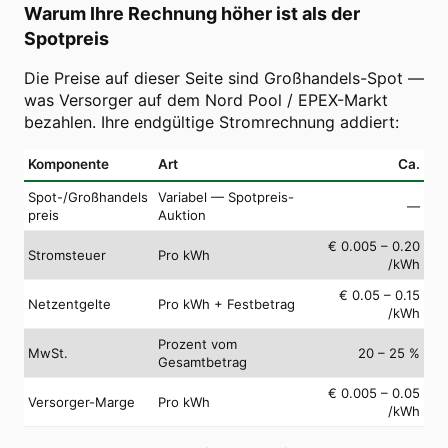
Warum Ihre Rechnung höher ist als der
Spotpreis
Die Preise auf dieser Seite sind Großhandels-Spot —
was Versorger auf dem Nord Pool / EPEX-Markt
bezahlen. Ihre endgültige Stromrechnung addiert:
Komponente
Art
Ca.
Spot-/Großhandels
Variabel — Spotpreis-
—
preis
Auktion
€ 0.005 – 0.20
Stromsteuer
Pro kWh
/kWh
€ 0.05 – 0.15
Netzentgelte
Pro kWh + Festbetrag
/kWh
Prozent vom
MwSt.
20 – 25 %
Gesamtbetrag
€ 0.005 – 0.05
Versorger-Marge
Pro kWh
/kWh