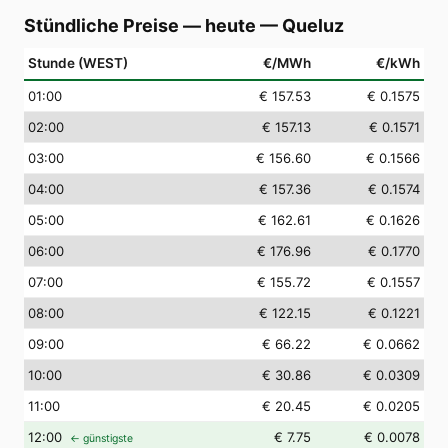
Stündliche Preise — heute
—
Queluz
Stunde (WEST)
€/MWh
€/kWh
01
:00
€ 157.53
€ 0.1575
02
:00
€ 157.13
€ 0.1571
03
:00
€ 156.60
€ 0.1566
04
:00
€ 157.36
€ 0.1574
05
:00
€ 162.61
€ 0.1626
06
:00
€ 176.96
€ 0.1770
07
:00
€ 155.72
€ 0.1557
08
:00
€ 122.15
€ 0.1221
09
:00
€ 66.22
€ 0.0662
10
:00
€ 30.86
€ 0.0309
11
:00
€ 20.45
€ 0.0205
12
:00
€ 7.75
€ 0.0078
← günstigste