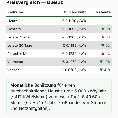
Preisvergleich
—
Queluz
Zeitraum
Durchschnitt
vs heute
Heute
€ 0.1190
/kWh
—
Gestern
€ 0.1095
/kWh
▼
8
%
Letzte 7 Tage
€ 0.1265
/kWh
▲
6
%
Letzte 30 Tage
€ 0.1189
/kWh
▼
0
%
Aktueller Monat
€ 0.1235
/kWh
▲
4
%
Vormonat
€ 0.1070
/kWh
▼
10
%
Vorjahr
€ 0.0706
/kWh
▼
41
%
Monatliche Schätzung
für einen
durchschnittlichen Haushalt mit 5 000 kWh/Jahr
(~417 kWh/Monat) zu diesem Tarif: € 49.60 /
Monat (€ 595.15 / Jahr Großhandel, vor Steuern
und Netzentgelten).