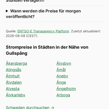
Stunden verlagern?
Wann werden die Preise für morgen
veröffentlicht?
Quelle
:
ENTSO-E Transparency Platform
.
Zuletzt aktualisiert
:
2026-08-08
(
CEST
).
Strompreise in Städten in der Nähe von
Gullspång
Åkersberga
Älvsbyn
Alingsås
Åmål
Älmhult
Aneby
Älvdalen
Ånge
Alvesta
Ängelholm
Älvkarleby
Arboga
Schweden durchsuchen →