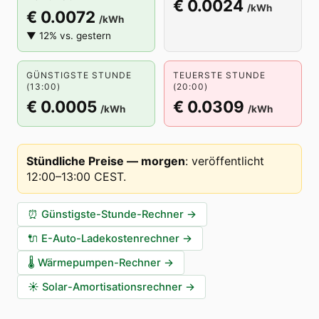
€ 0.0024
/kWh
€ 0.0072
/kWh
▼ 12% vs. gestern
GÜNSTIGSTE STUNDE
TEUERSTE STUNDE
(13:00)
(20:00)
€ 0.0005
€ 0.0309
/kWh
/kWh
Stündliche Preise — morgen
:
veröffentlicht
12:00–13:00 CEST
.
⏰
Günstigste-Stunde-Rechner
→
🔌
E-Auto-Ladekostenrechner
→
🌡️
Wärmepumpen-Rechner
→
☀️
Solar-Amortisationsrechner
→