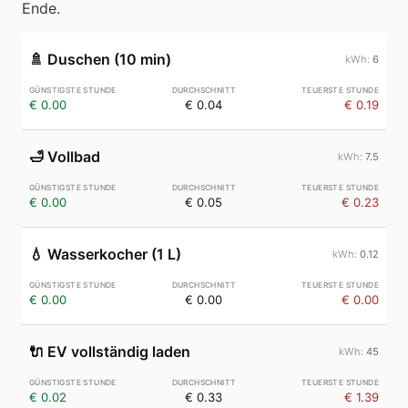
Ende.
🚿
Duschen (10 min)
6
€ 0.00
€ 0.04
€ 0.19
🛁
Vollbad
7.5
€ 0.00
€ 0.05
€ 0.23
💧
Wasserkocher (1 L)
0.12
€ 0.00
€ 0.00
€ 0.00
🔌
EV vollständig laden
45
€ 0.02
€ 0.33
€ 1.39