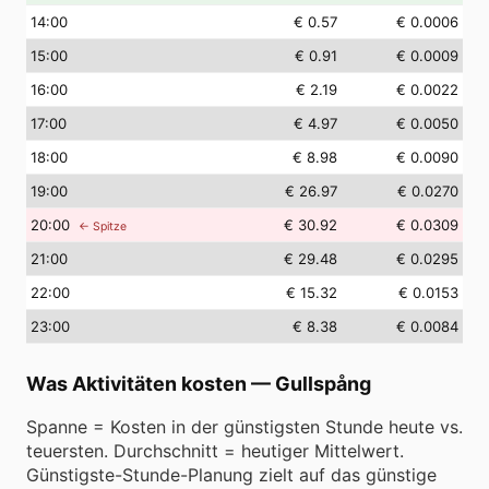
14
:00
€ 0.57
€ 0.0006
15
:00
€ 0.91
€ 0.0009
16
:00
€ 2.19
€ 0.0022
17
:00
€ 4.97
€ 0.0050
18
:00
€ 8.98
€ 0.0090
19
:00
€ 26.97
€ 0.0270
20
:00
€ 30.92
€ 0.0309
← Spitze
21
:00
€ 29.48
€ 0.0295
22
:00
€ 15.32
€ 0.0153
23
:00
€ 8.38
€ 0.0084
Was Aktivitäten kosten
—
Gullspång
Spanne = Kosten in der günstigsten Stunde heute vs.
teuersten. Durchschnitt = heutiger Mittelwert.
Günstigste-Stunde-Planung zielt auf das günstige