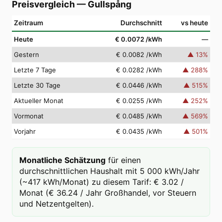
Preisvergleich
—
Gullspång
Zeitraum
Durchschnitt
vs heute
Heute
€ 0.0072
/kWh
—
Gestern
€ 0.0082
/kWh
▲
13
%
Letzte 7 Tage
€ 0.0282
/kWh
▲
288
%
Letzte 30 Tage
€ 0.0446
/kWh
▲
515
%
Aktueller Monat
€ 0.0255
/kWh
▲
252
%
Vormonat
€ 0.0485
/kWh
▲
569
%
Vorjahr
€ 0.0435
/kWh
▲
501
%
Monatliche Schätzung
für einen
durchschnittlichen Haushalt mit 5 000 kWh/Jahr
(~417 kWh/Monat) zu diesem Tarif: € 3.02 /
Monat (€ 36.24 / Jahr Großhandel, vor Steuern
und Netzentgelten).