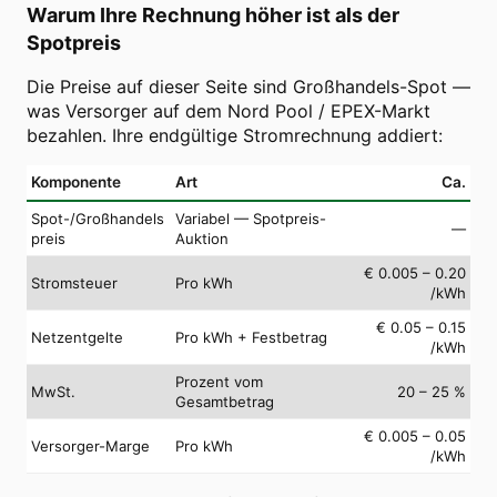
Warum Ihre Rechnung höher ist als der
Spotpreis
Die Preise auf dieser Seite sind Großhandels-Spot —
was Versorger auf dem Nord Pool / EPEX-Markt
bezahlen. Ihre endgültige Stromrechnung addiert:
Komponente
Art
Ca.
Spot-/Großhandels
Variabel — Spotpreis-
—
preis
Auktion
€ 0.005 – 0.20
Stromsteuer
Pro kWh
/kWh
€ 0.05 – 0.15
Netzentgelte
Pro kWh + Festbetrag
/kWh
Prozent vom
MwSt.
20 – 25 %
Gesamtbetrag
€ 0.005 – 0.05
Versorger-Marge
Pro kWh
/kWh