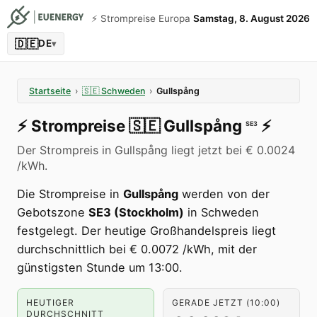
⚡️ Strompreise Europa
Samstag, 8. August 2026
🇩🇪
DE
▾
Startseite
›
🇸🇪
Schweden
›
Gullspång
⚡️
Strompreise
🇸🇪
Gullspång
⚡️
SE3
Der Strompreis in Gullspång liegt jetzt bei € 0.0024
/kWh.
Die Strompreise in
Gullspång
werden von der
Gebotszone
SE3 (Stockholm)
in Schweden
festgelegt. Der heutige Großhandelspreis liegt
durchschnittlich bei € 0.0072 /kWh, mit der
günstigsten Stunde um 13:00.
HEUTIGER
GERADE JETZT (10:00)
DURCHSCHNITT