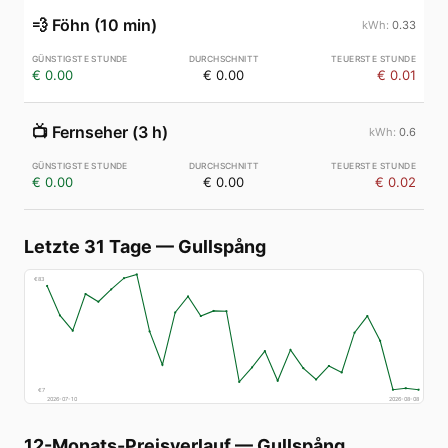
💨
Föhn (10 min)
0.33
€ 0.00
€ 0.00
€ 0.01
📺
Fernseher (3 h)
0.6
€ 0.00
€ 0.00
€ 0.02
Letzte 31 Tage
—
Gullspång
€
83
€
7
2026-07-10
2026-08-08
12-Monats-Preisverlauf
—
Gullspång