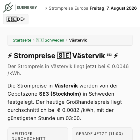
⚡️ Strompreise Europa
Freitag, 7. August 2026
🇩🇪
DE
▾
Startseite
›
🇸🇪
Schweden
›
Västervik
⚡️
Strompreise
🇸🇪
Västervik
⚡️
SE3
Der Strompreis in Västervik liegt jetzt bei € 0.0046
/kWh.
Die Strompreise in
Västervik
werden von der
Gebotszone
SE3 (Stockholm)
in Schweden
festgelegt. Der heutige Großhandelspreis liegt
durchschnittlich bei € 0.0082 /kWh, mit der
günstigsten Stunde um 03:00.
HEUTIGER
GERADE JETZT (11:00)
DURCHSCHNITT