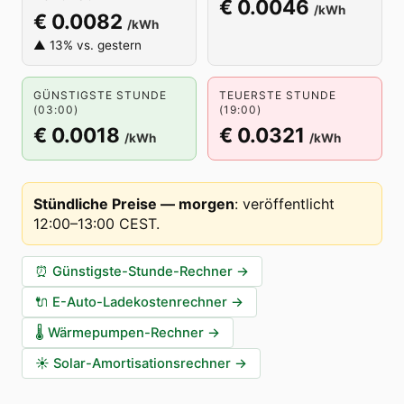
€ 0.0046
/kWh
€ 0.0082
/kWh
▲ 13% vs. gestern
GÜNSTIGSTE STUNDE
TEUERSTE STUNDE
(03:00)
(19:00)
€ 0.0018
€ 0.0321
/kWh
/kWh
Stündliche Preise — morgen
:
veröffentlicht
12:00–13:00 CEST
.
⏰
Günstigste-Stunde-Rechner
→
🔌
E-Auto-Ladekostenrechner
→
🌡️
Wärmepumpen-Rechner
→
☀️
Solar-Amortisationsrechner
→