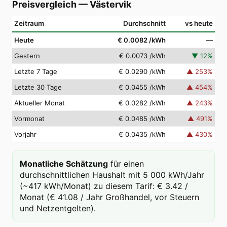
Preisvergleich
—
Västervik
Zeitraum
Durchschnitt
vs heute
Heute
€ 0.0082
/kWh
—
Gestern
€ 0.0073
/kWh
▼
12
%
Letzte 7 Tage
€ 0.0290
/kWh
▲
253
%
Letzte 30 Tage
€ 0.0455
/kWh
▲
454
%
Aktueller Monat
€ 0.0282
/kWh
▲
243
%
Vormonat
€ 0.0485
/kWh
▲
491
%
Vorjahr
€ 0.0435
/kWh
▲
430
%
Monatliche Schätzung
für einen
durchschnittlichen Haushalt mit 5 000 kWh/Jahr
(~417 kWh/Monat) zu diesem Tarif: € 3.42 /
Monat (€ 41.08 / Jahr Großhandel, vor Steuern
und Netzentgelten).