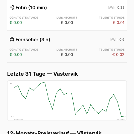
💨
Föhn (10 min)
0.33
€ 0.00
€ 0.00
€ 0.01
📺
Fernseher (3 h)
0.6
€ 0.00
€ 0.00
€ 0.02
Letzte 31 Tage
—
Västervik
€
83
€
7
2026-07-09
2026-08-07
12-Monats-Preisverlauf
—
Västervik