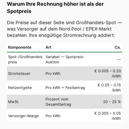
Warum Ihre Rechnung höher ist als der
Spotpreis
Die Preise auf dieser Seite sind Großhandels-Spot —
was Versorger auf dem Nord Pool / EPEX-Markt
bezahlen. Ihre endgültige Stromrechnung addiert:
Komponente
Art
Ca.
Spot-/Großhandels
Variabel — Spotpreis-
—
preis
Auktion
€ 0.005 – 0.20
Stromsteuer
Pro kWh
/kWh
€ 0.05 – 0.15
Netzentgelte
Pro kWh + Festbetrag
/kWh
Prozent vom
MwSt.
20 – 25 %
Gesamtbetrag
€ 0.005 – 0.05
Versorger-Marge
Pro kWh
/kWh