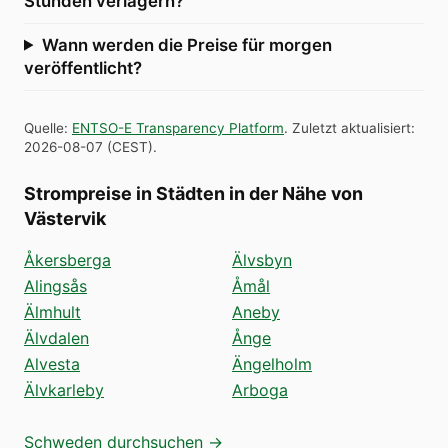
Stunden verlagern?
Wann werden die Preise für morgen
veröffentlicht?
Quelle
:
ENTSO-E Transparency Platform
.
Zuletzt aktualisiert
:
2026-08-07
(
CEST
).
Strompreise in Städten in der Nähe von
Västervik
Åkersberga
Älvsbyn
Alingsås
Åmål
Älmhult
Aneby
Älvdalen
Ånge
Alvesta
Ängelholm
Älvkarleby
Arboga
Schweden durchsuchen →