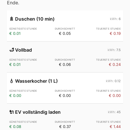
Ende.
🚿
Duschen (10 min)
6
€ 0.01
€ 0.05
€ 0.19
🛁
Vollbad
7.5
€ 0.01
€ 0.06
€ 0.24
💧
Wasserkocher (1 L)
0.12
€ 0.00
€ 0.00
€ 0.00
🔌
EV vollständig laden
45
€ 0.08
€ 0.37
€ 1.44