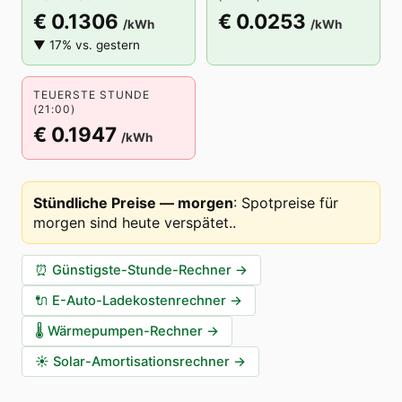
€ 0.1306
€ 0.0253
/kWh
/kWh
▼ 17% vs. gestern
TEUERSTE STUNDE
(21:00)
€ 0.1947
/kWh
Stündliche Preise — morgen
:
Spotpreise für
morgen sind heute verspätet.
.
⏰
Günstigste-Stunde-Rechner
→
🔌
E-Auto-Ladekostenrechner
→
🌡️
Wärmepumpen-Rechner
→
☀️
Solar-Amortisationsrechner
→