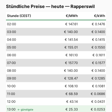
Stündliche Preise — heute
—
Rapperswil
Stunde (CEST)
€/MWh
€/kWh
02
:00
€ 147.61
€ 0.1476
03
:00
€ 140.00
€ 0.1400
04
:00
€ 141.54
€ 0.1415
05
:00
€ 155.01
€ 0.1550
06
:00
€ 161.10
€ 0.1611
07
:00
€ 157.70
€ 0.1577
08
:00
€ 140.00
€ 0.1400
09
:00
€ 128.47
€ 0.1285
10
:00
€ 108.10
€ 0.1081
11
:00
€ 68.59
€ 0.0686
12
:00
€ 43.14
€ 0.0431
13
:00
€ 25.33
€ 0.0253
← günstigste