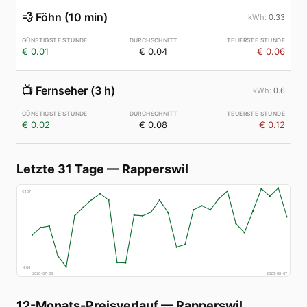
💨
Föhn (10 min)
0.33
€ 0.01
€ 0.04
€ 0.06
📺
Fernseher (3 h)
0.6
€ 0.02
€ 0.08
€ 0.12
Letzte 31 Tage
—
Rapperswil
€
157
€
84
2026-07-08
2026-08-07
12-Monats-Preisverlauf
—
Rapperswil