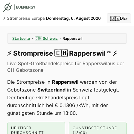
🇩🇪
⚡️ Strompreise Europa
Donnerstag, 6. August 2026
DE
▾
Startseite
›
🇨🇭
Schweiz
›
Rapperswil
⚡️
Strompreise
🇨🇭
Rapperswil
⚡️
CH
Live Spot-Großhandelspreise für Rapperswilaus der
CH Gebotszone.
Die Strompreise in
Rapperswil
werden von der
Gebotszone
Switzerland
in Schweiz festgelegt.
Der heutige Großhandelspreis liegt
durchschnittlich bei € 0.1306 /kWh, mit der
günstigsten Stunde um 13:00.
HEUTIGER
GÜNSTIGSTE STUNDE
DURCHSCHNITT
(13:00)