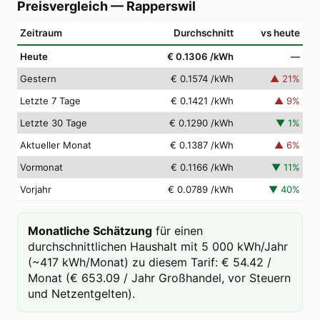
Preisvergleich
—
Rapperswil
Zeitraum
Durchschnitt
vs heute
Heute
€ 0.1306
/kWh
—
Gestern
€ 0.1574
/kWh
▲
21
%
Letzte 7 Tage
€ 0.1421
/kWh
▲
9
%
Letzte 30 Tage
€ 0.1290
/kWh
▼
1
%
Aktueller Monat
€ 0.1387
/kWh
▲
6
%
Vormonat
€ 0.1166
/kWh
▼
11
%
Vorjahr
€ 0.0789
/kWh
▼
40
%
Monatliche Schätzung
für einen
durchschnittlichen Haushalt mit 5 000 kWh/Jahr
(~417 kWh/Monat) zu diesem Tarif: € 54.42 /
Monat (€ 653.09 / Jahr Großhandel, vor Steuern
und Netzentgelten).