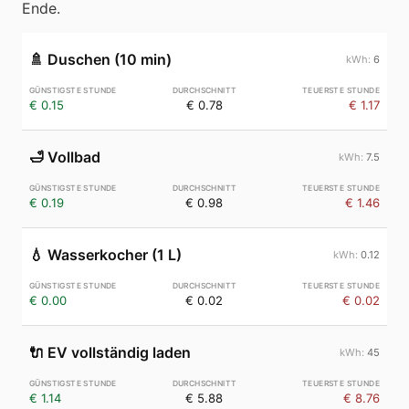
Ende.
🚿
Duschen (10 min)
6
€ 0.15
€ 0.78
€ 1.17
🛁
Vollbad
7.5
€ 0.19
€ 0.98
€ 1.46
💧
Wasserkocher (1 L)
0.12
€ 0.00
€ 0.02
€ 0.02
🔌
EV vollständig laden
45
€ 1.14
€ 5.88
€ 8.76