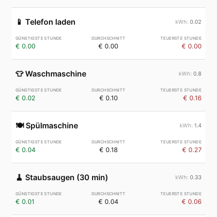
📱
Telefon laden
0.02
€ 0.00
€ 0.00
€ 0.00
👕
Waschmaschine
0.8
€ 0.02
€ 0.10
€ 0.16
🍽️
Spülmaschine
1.4
€ 0.04
€ 0.18
€ 0.27
🧹
Staubsaugen (30 min)
0.33
€ 0.01
€ 0.04
€ 0.06