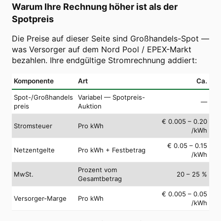
Warum Ihre Rechnung höher ist als der
Spotpreis
Die Preise auf dieser Seite sind Großhandels-Spot —
was Versorger auf dem Nord Pool / EPEX-Markt
bezahlen. Ihre endgültige Stromrechnung addiert:
Komponente
Art
Ca.
Spot-/Großhandels
Variabel — Spotpreis-
—
preis
Auktion
€ 0.005 – 0.20
Stromsteuer
Pro kWh
/kWh
€ 0.05 – 0.15
Netzentgelte
Pro kWh + Festbetrag
/kWh
Prozent vom
MwSt.
20 – 25 %
Gesamtbetrag
€ 0.005 – 0.05
Versorger-Marge
Pro kWh
/kWh