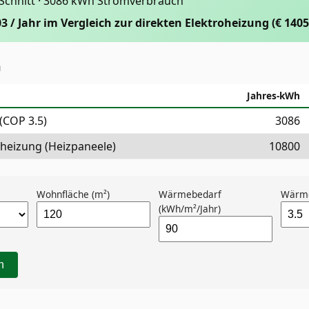
 Schnitt · 3086 kWh Stromverbrauch
03 / Jahr im Vergleich zur direkten Elektroheizung (€ 1405
h
Jahres-kWh
COP 3.5)
3086
oheizung (Heizpaneele)
10800
Wohnfläche (m²)
Wärmebedarf
Wärm
(kWh/m²/Jahr)
n