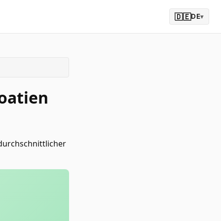
🇩🇪
DE
▾
oatien
rchschnittlicher