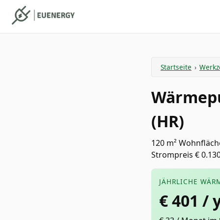
Startseite
›
Werkz
Wärmepu
(HR)
120 m² Wohnfläch
Strompreis € 0.130
JÄHRLICHE WÄR
€
401
/ 