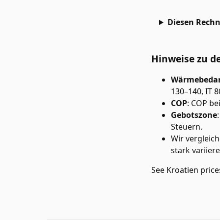
Diesen Rechne
Hinweise zu 
Wärmebedar
130–140, IT 8
COP
:
COP bei
Gebotszone
Steuern.
Wir vergleic
stark variiere
See
Kroatien
price