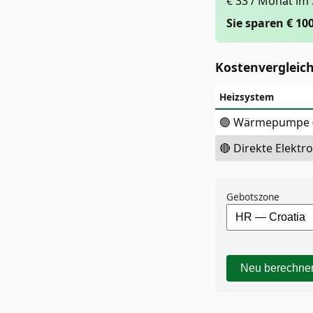
€ 33 / Monat im
Sie sparen € 10
Kostenvergleic
Heizsystem
🟢 Wärmepumpe (
🔴 Direkte Elektr
Gebotszone
Neu berechne