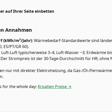
r auf Ihrer Seite einbetten
den Annahmen
f (kWh/m²/Jahr)
:
Wärmebedarf-Standardwerte sind länder-
0, ES/PT/GR 60).
 Luft-Luft typischerweise 3–4; Luft-Wasser ~3; Erdwärme bis
:
Der Strompreis ist der 30-Tage-Durchschnitt für HR; ohne 
hen nur mit direkter Elektroheizung, da Gas-/Öl-/Fernwärme
n.
s for the whole day:
Kroatien Preise →