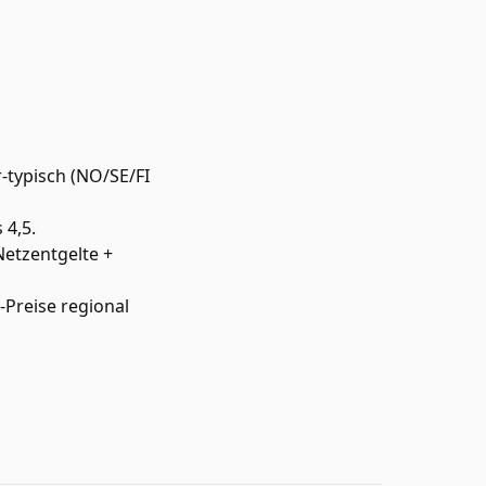
typisch (NO/SE/FI
 4,5.
Netzentgelte +
-Preise regional