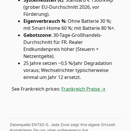
Systemkosten (€)
:
Standard € 1500/kWp
(grober EU-Durchschnitt 2026, vor
Förderung).
Eigenverbrauch %
:
Ohne Batterie 30 %;
mit Smart-Home 60 %; mit Batterie 80 %+.
Gebotszone
:
30-Tage-Großhandels-
Durchschnitt für FR. Realer
Endkundenpreis höher (Steuern +
Netzentgelte).
25 Jahre setzen ~0,5 %/Jahr Degradation
voraus; Wechselrichter typischerweise
einmal um Jahr 12 ersetzt.
See
Frankreich
prices:
Frankreich Preise →
Datenquelle ENTSO-E. Jede Zone zeigt ihre eigene Ortszeit.
Kontaktieren Sie uns unter
sp@euenergy.live
.