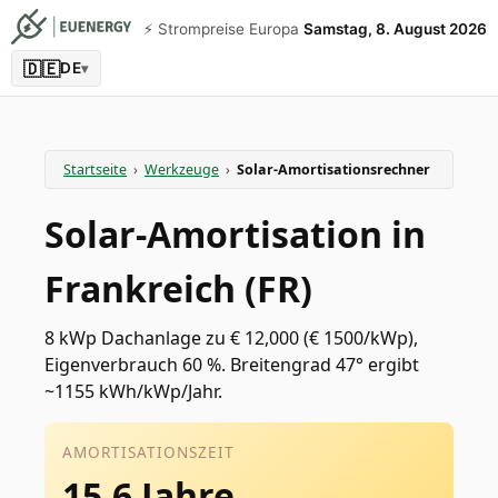
⚡️ Strompreise Europa
Samstag, 8. August 2026
🇩🇪
DE
▾
Startseite
›
Werkzeuge
›
Solar-Amortisationsrechner
Solar-Amortisation in
Frankreich (FR)
8 kWp Dachanlage zu € 12,000 (€ 1500/kWp),
Eigenverbrauch 60 %. Breitengrad 47° ergibt
~1155 kWh/kWp/Jahr.
AMORTISATIONSZEIT
15.6 Jahre