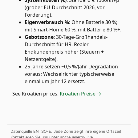
Systemkosten (€)
:
Standard € 1500/kWp
(grober EU-Durchschnitt 2026, vor
Förderung).
Eigenverbrauch %
:
Ohne Batterie 30 %;
mit Smart-Home 60 %; mit Batterie 80 %+.
Gebotszone
:
30-Tage-Großhandels-
Durchschnitt für HR. Realer
Endkundenpreis höher (Steuern +
Netzentgelte).
25 Jahre setzen ~0,5 %/Jahr Degradation
voraus; Wechselrichter typischerweise
einmal um Jahr 12 ersetzt.
See
Kroatien
prices:
Kroatien Preise →
Datenquelle ENTSO-E. Jede Zone zeigt ihre eigene Ortszeit.
Kontaktieren Sie uns unter
sp@euenergy.live
.