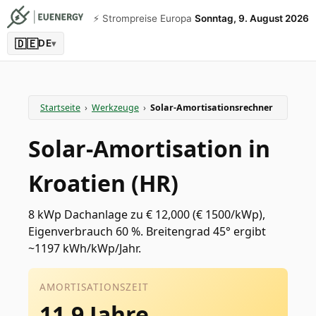
⚡️ Strompreise Europa
Sonntag, 9. August 2026
🇩🇪
DE
▾
Startseite
›
Werkzeuge
›
Solar-Amortisationsrechner
Solar-Amortisation in
Kroatien (HR)
8 kWp Dachanlage zu € 12,000 (€ 1500/kWp),
Eigenverbrauch 60 %. Breitengrad 45° ergibt
~1197 kWh/kWp/Jahr.
AMORTISATIONSZEIT
11.9 Jahre