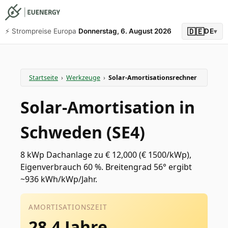
🇩🇪
⚡️ Strompreise Europa
Donnerstag, 6. August 2026
DE
▾
Startseite
›
Werkzeuge
›
Solar-Amortisationsrechner
Solar-Amortisation in
Schweden (SE4)
8 kWp Dachanlage zu € 12,000 (€ 1500/kWp),
Eigenverbrauch 60 %. Breitengrad 56° ergibt
~936 kWh/kWp/Jahr.
AMORTISATIONSZEIT
28.4 Jahre