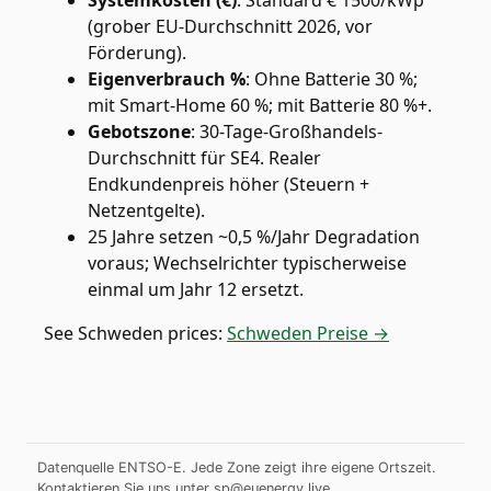
Systemkosten (€)
:
Standard € 1500/kWp
(grober EU-Durchschnitt 2026, vor
Förderung).
Eigenverbrauch %
:
Ohne Batterie 30 %;
mit Smart-Home 60 %; mit Batterie 80 %+.
Gebotszone
:
30-Tage-Großhandels-
Durchschnitt für SE4. Realer
Endkundenpreis höher (Steuern +
Netzentgelte).
25 Jahre setzen ~0,5 %/Jahr Degradation
voraus; Wechselrichter typischerweise
einmal um Jahr 12 ersetzt.
See
Schweden
prices:
Schweden Preise →
Datenquelle ENTSO-E. Jede Zone zeigt ihre eigene Ortszeit.
Kontaktieren Sie uns unter
sp@euenergy.live
.