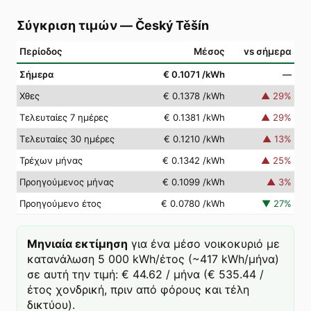
Σύγκριση τιμών
—
Český Těšín
Περίοδος
Μέσος
vs σήμερα
Σήμερα
€ 0.1071
/kWh
—
Χθες
€ 0.1378
/kWh
▲
29
%
Τελευταίες 7 ημέρες
€ 0.1381
/kWh
▲
29
%
Τελευταίες 30 ημέρες
€ 0.1210
/kWh
▲
13
%
Τρέχων μήνας
€ 0.1342
/kWh
▲
25
%
Προηγούμενος μήνας
€ 0.1099
/kWh
▲
3
%
Προηγούμενο έτος
€ 0.0780
/kWh
▼
27
%
Μηνιαία εκτίμηση
για ένα μέσο νοικοκυριό με
κατανάλωση 5 000 kWh/έτος (~417 kWh/μήνα)
σε αυτή την τιμή: € 44.62 / μήνα (€ 535.44 /
έτος χονδρική, πριν από φόρους και τέλη
δικτύου).