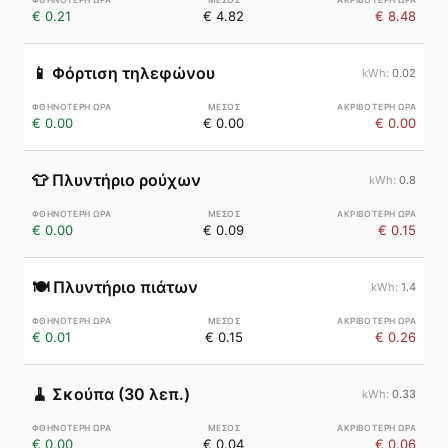
€ 0.21
€ 4.82
€ 8.48
📱
Φόρτιση τηλεφώνου
0.02
€ 0.00
€ 0.00
€ 0.00
👕
Πλυντήριο ρούχων
0.8
€ 0.00
€ 0.09
€ 0.15
🍽️
Πλυντήριο πιάτων
1.4
€ 0.01
€ 0.15
€ 0.26
🧹
Σκούπα (30 λεπ.)
0.33
€ 0.00
€ 0.04
€ 0.06