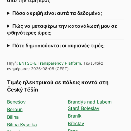
από την τιμή spot;
Πόσο ακριβή είναι αυτά τα δεδομένα;
Πώς να μεταφέρω την κατανάλωσή μου σε
φθηνότερες ώρες;
Πότε δημοσιεύονται οι αυριανές τιμές;
Πηγή
:
ENTSO-E Transparency Platform
.
Τελευταία
ενημέρωση
:
2026-08-08
(
CEST
).
Τιμές ηλεκτρικού σε πόλεις κοντά στη
Český Těšín
Benešov
Brandýs nad Labem-
Stará Boleslav
Beroun
Braník
Bílina
Břeclav
Bílina Kyselka
Brno