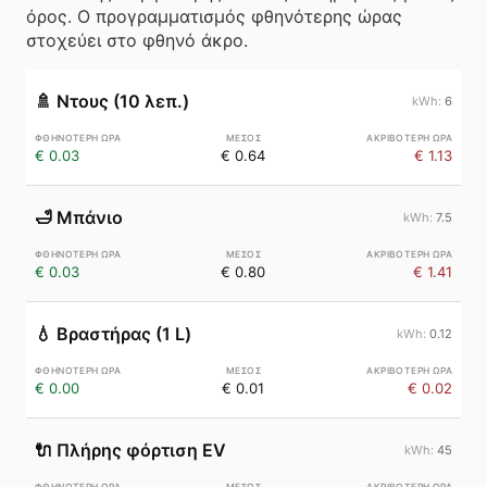
όρος. Ο προγραμματισμός φθηνότερης ώρας
στοχεύει στο φθηνό άκρο.
🚿
Ντους (10 λεπ.)
6
€ 0.03
€ 0.64
€ 1.13
🛁
Μπάνιο
7.5
€ 0.03
€ 0.80
€ 1.41
💧
Βραστήρας (1 L)
0.12
€ 0.00
€ 0.01
€ 0.02
🔌
Πλήρης φόρτιση EV
45