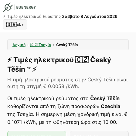
⚡️ Τιμές ηλεκτρικού Ευρώπης
Σάββατο 8 Αυγούστου 2026
🇬🇷
EL
▾
Αρχική
›
🇨🇿
Τσεχία
›
Český Těšín
⚡️
Τιμές ηλεκτρικού
🇨🇿
Český
Těšín
⚡️
CZ
Η τιμή ηλεκτρικού ρεύματος στην Český Těšín είναι
αυτή τη στιγμή € 0.0058 /kWh.
Οι τιμές ηλεκτρικού ρεύματος στο
Český Těšín
καθορίζονται από τη ζώνη προσφορών
Czechia
της Τσεχία. Η σημερινή μέση χονδρική τιμή είναι €
0.1071 /kWh, με τη φθηνότερη ώρα στις 10:00.