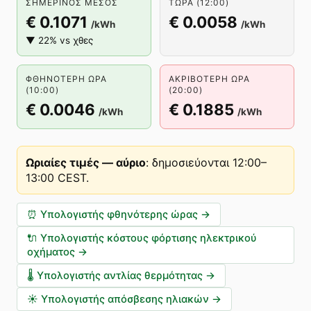
ΣΗΜΕΡΙΝΌΣ ΜΈΣΟΣ
ΤΏΡΑ (12:00)
€ 0.1071
€ 0.0058
/kWh
/kWh
▼ 22% vs χθες
ΦΘΗΝΌΤΕΡΗ ΏΡΑ
ΑΚΡΙΒΌΤΕΡΗ ΏΡΑ
(10:00)
(20:00)
€ 0.0046
€ 0.1885
/kWh
/kWh
Ωριαίες τιμές — αύριο
:
δημοσιεύονται 12:00–
13:00 CEST
.
⏰
Υπολογιστής φθηνότερης ώρας
→
🔌
Υπολογιστής κόστους φόρτισης ηλεκτρικού
οχήματος
→
🌡️
Υπολογιστής αντλίας θερμότητας
→
☀️
Υπολογιστής απόσβεσης ηλιακών
→