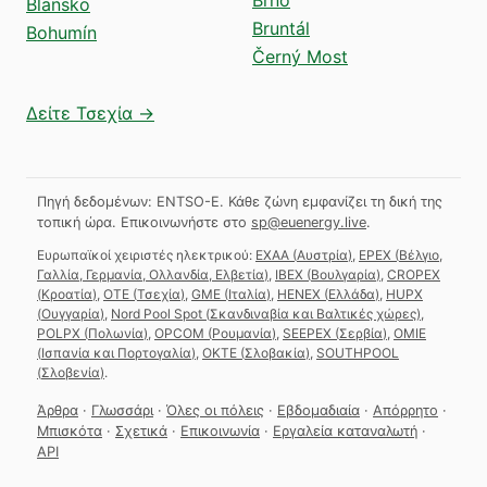
Blansko
Bruntál
Bohumín
Černý Most
Δείτε Τσεχία →
Πηγή δεδομένων: ENTSO-E. Κάθε ζώνη εμφανίζει τη δική της
τοπική ώρα.
Επικοινωνήστε στο
sp@euenergy.live
.
Ευρωπαϊκοί χειριστές ηλεκτρικού:
EXAA
(
Αυστρία
)
,
EPEX
(
Βέλγιο,
Γαλλία, Γερμανία, Ολλανδία, Ελβετία
)
,
IBEX
(
Βουλγαρία
)
,
CROPEX
(
Κροατία
)
,
OTE
(
Τσεχία
)
,
GME
(
Ιταλία
)
,
HENEX
(
Ελλάδα
)
,
HUPX
(
Ουγγαρία
)
,
Nord Pool Spot
(
Σκανδιναβία και Βαλτικές χώρες
)
,
POLPX
(
Πολωνία
)
,
OPCOM
(
Ρουμανία
)
,
SEEPEX
(
Σερβία
)
,
OMIE
(
Ισπανία και Πορτογαλία
)
,
OKTE
(
Σλοβακία
)
,
SOUTHPOOL
(
Σλοβενία
)
.
Άρθρα
·
Γλωσσάρι
·
Όλες οι πόλεις
·
Εβδομαδιαία
·
Απόρρητο
·
Μπισκότα
·
Σχετικά
·
Επικοινωνία
·
Εργαλεία καταναλωτή
·
API