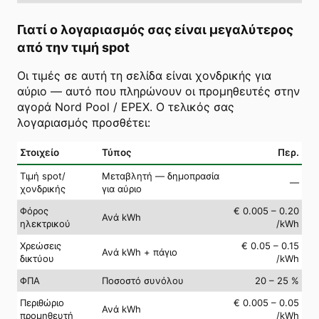
Γιατί ο λογαριασμός σας είναι μεγαλύτερος
από την τιμή spot
Οι τιμές σε αυτή τη σελίδα είναι χονδρικής για
αύριο — αυτό που πληρώνουν οι προμηθευτές στην
αγορά Nord Pool / EPEX. Ο τελικός σας
λογαριασμός προσθέτει:
Στοιχείο
Τύπος
Περ.
Τιμή spot/
Μεταβλητή — δημοπρασία
—
χονδρικής
για αύριο
Φόρος
€ 0.005 – 0.20
Ανά kWh
ηλεκτρικού
/kWh
Χρεώσεις
€ 0.05 – 0.15
Ανά kWh + πάγιο
δικτύου
/kWh
ΦΠΑ
Ποσοστό συνόλου
20 – 25 %
Περιθώριο
€ 0.005 – 0.05
Ανά kWh
προμηθευτή
/kWh