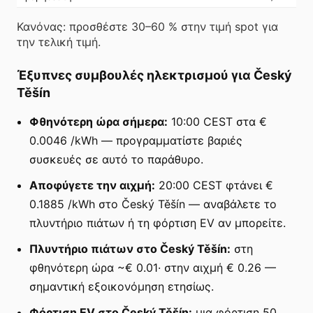
Κανόνας: προσθέστε 30–60 % στην τιμή spot για
την τελική τιμή.
Έξυπνες συμβουλές ηλεκτρισμού για Český
Těšín
Φθηνότερη ώρα σήμερα:
10:00 CEST στα €
0.0046 /kWh — προγραμματίστε βαριές
συσκευές σε αυτό το παράθυρο.
Αποφύγετε την αιχμή:
20:00 CEST φτάνει €
0.1885 /kWh στο Český Těšín — αναβάλετε το
πλυντήριο πιάτων ή τη φόρτιση EV αν μπορείτε.
Πλυντήριο πιάτων στο Český Těšín:
στη
φθηνότερη ώρα ~€ 0.01· στην αιχμή € 0.26 —
σημαντική εξοικονόμηση ετησίως.
Φόρτιση EV στο Český Těšín:
μια φόρτιση 50