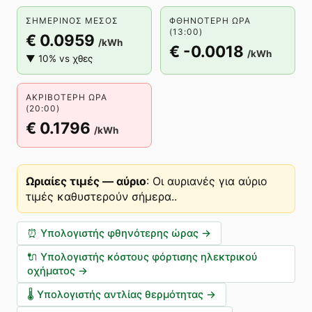
ΣΗΜΕΡΙΝΌΣ ΜΈΣΟΣ
ΦΘΗΝΌΤΕΡΗ ΏΡΑ
(13:00)
€ 0.0959
/kWh
€ -0.0018
/kWh
▼ 10% vs χθες
ΑΚΡΙΒΌΤΕΡΗ ΏΡΑ
(20:00)
€ 0.1796
/kWh
Ωριαίες τιμές — αύριο
:
Οι αυριανές για αύριο
τιμές καθυστερούν σήμερα.
.
⏰
Υπολογιστής φθηνότερης ώρας
→
🔌
Υπολογιστής κόστους φόρτισης ηλεκτρικού
οχήματος
→
🌡️
Υπολογιστής αντλίας θερμότητας
→