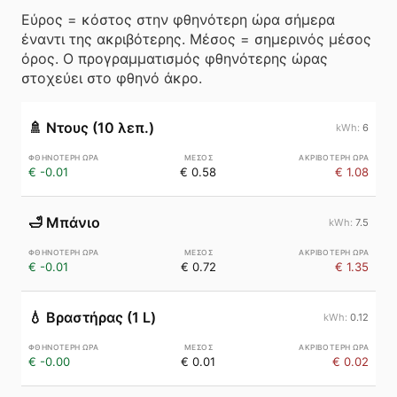
Εύρος = κόστος στην φθηνότερη ώρα σήμερα
έναντι της ακριβότερης. Μέσος = σημερινός μέσος
όρος. Ο προγραμματισμός φθηνότερης ώρας
στοχεύει στο φθηνό άκρο.
🚿
Ντους (10 λεπ.)
6
€ -0.01
€ 0.58
€ 1.08
🛁
Μπάνιο
7.5
€ -0.01
€ 0.72
€ 1.35
💧
Βραστήρας (1 L)
0.12
€ -0.00
€ 0.01
€ 0.02