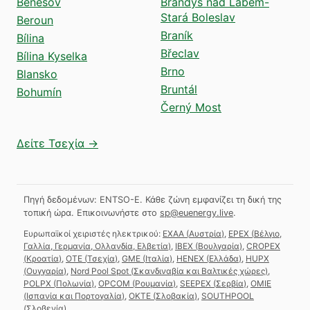
Benešov
Brandýs nad Labem-
Stará Boleslav
Beroun
Braník
Bílina
Břeclav
Bílina Kyselka
Brno
Blansko
Bruntál
Bohumín
Černý Most
Δείτε Τσεχία →
Πηγή δεδομένων: ENTSO-E. Κάθε ζώνη εμφανίζει τη δική της
τοπική ώρα.
Επικοινωνήστε στο
sp@euenergy.live
.
Ευρωπαϊκοί χειριστές ηλεκτρικού:
EXAA
(
Αυστρία
)
,
EPEX
(
Βέλγιο,
Γαλλία, Γερμανία, Ολλανδία, Ελβετία
)
,
IBEX
(
Βουλγαρία
)
,
CROPEX
(
Κροατία
)
,
OTE
(
Τσεχία
)
,
GME
(
Ιταλία
)
,
HENEX
(
Ελλάδα
)
,
HUPX
(
Ουγγαρία
)
,
Nord Pool Spot
(
Σκανδιναβία και Βαλτικές χώρες
)
,
POLPX
(
Πολωνία
)
,
OPCOM
(
Ρουμανία
)
,
SEEPEX
(
Σερβία
)
,
OMIE
(
Ισπανία και Πορτογαλία
)
,
OKTE
(
Σλοβακία
)
,
SOUTHPOOL
(
Σλοβενία
)
.