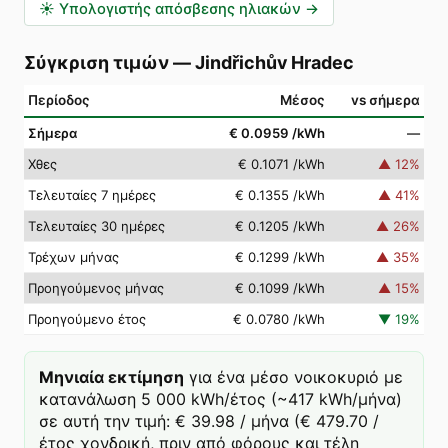
☀️
Υπολογιστής απόσβεσης ηλιακών
→
Σύγκριση τιμών
—
Jindřichův Hradec
Περίοδος
Μέσος
vs σήμερα
Σήμερα
€ 0.0959
/kWh
—
Χθες
€ 0.1071
/kWh
▲
12
%
Τελευταίες 7 ημέρες
€ 0.1355
/kWh
▲
41
%
Τελευταίες 30 ημέρες
€ 0.1205
/kWh
▲
26
%
Τρέχων μήνας
€ 0.1299
/kWh
▲
35
%
Προηγούμενος μήνας
€ 0.1099
/kWh
▲
15
%
Προηγούμενο έτος
€ 0.0780
/kWh
▼
19
%
Μηνιαία εκτίμηση
για ένα μέσο νοικοκυριό με
κατανάλωση 5 000 kWh/έτος (~417 kWh/μήνα)
σε αυτή την τιμή: € 39.98 / μήνα (€ 479.70 /
έτος χονδρική, πριν από φόρους και τέλη