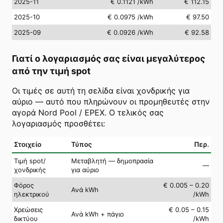
2025-11
€ 0.1121
/kWh
€ 112.15
2025-10
€ 0.0975
/kWh
€ 97.50
2025-09
€ 0.0926
/kWh
€ 92.58
Γιατί ο λογαριασμός σας είναι μεγαλύτερος
από την τιμή spot
Οι τιμές σε αυτή τη σελίδα είναι χονδρικής για
αύριο — αυτό που πληρώνουν οι προμηθευτές στην
αγορά Nord Pool / EPEX. Ο τελικός σας
λογαριασμός προσθέτει:
Στοιχείο
Τύπος
Περ.
Τιμή spot/
Μεταβλητή — δημοπρασία
—
χονδρικής
για αύριο
Φόρος
€ 0.005 – 0.20
Ανά kWh
ηλεκτρικού
/kWh
Χρεώσεις
€ 0.05 – 0.15
Ανά kWh + πάγιο
δικτύου
/kWh