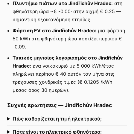
Πλυντήριο πιάτων στο Jindřichův Hradec:
στη
φθηνότερη ώρα ~€ -0.00· στην αιχμή € 0.25 —
σημαντική εξοικονόμηση ετησίως.
Φόρτιση EV στο Jindřichův Hradec:
μια φόρτιση
50 kWh στη φθηνότερη ώρα κοστίζει περίπου €
-0.09.
Τυπικός μηνιαίος λογαριασμός στο Jindřichův
Hradec:
ένα νοικοκυριό με 5 000 kWh/έτος
πληρώνει περίπου € 40 αυτόν τον μήνα στις
τρέχουσες χονδρικές τιμές (€ 0.1205 /kWh
μέσος όρος 30 ημερών).
Συχνές ερωτήσεις
—
Jindřichův Hradec
Πώς καθορίζεται η τιμή ηλεκτρικού;
Πότε είναι το ηλεκτρικό φθηνότερο;