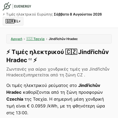
⚡️ Τιμές ηλεκτρικού Ευρώπης
Σάββατο 8 Αυγούστου 2026
🇬🇷
EL
▾
Αρχική
›
🇨🇿
Τσεχία
›
Jindřichův Hradec
⚡️
Τιμές ηλεκτρικού
🇨🇿
Jindřichův
Hradec
⚡️
CZ
Ζωντανές για αύριο χονδρικές τιμές για Jindřichův
Hradecεξυπηρετείται από τη ζώνη CZ .
Οι τιμές ηλεκτρικού ρεύματος στο
Jindřichův
Hradec
καθορίζονται από τη ζώνη προσφορών
Czechia
της Τσεχία. Η σημερινή μέση χονδρική
τιμή είναι € 0.0959 /kWh, με τη φθηνότερη ώρα
στις 13:00.