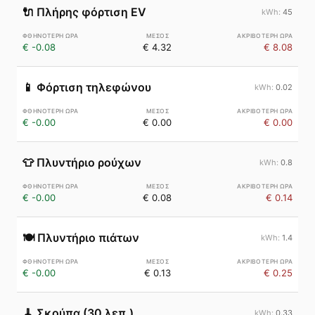
🔌
Πλήρης φόρτιση EV
45
€ -0.08
€ 4.32
€ 8.08
📱
Φόρτιση τηλεφώνου
0.02
€ -0.00
€ 0.00
€ 0.00
👕
Πλυντήριο ρούχων
0.8
€ -0.00
€ 0.08
€ 0.14
🍽️
Πλυντήριο πιάτων
1.4
€ -0.00
€ 0.13
€ 0.25
🧹
Σκούπα (30 λεπ.)
0.33