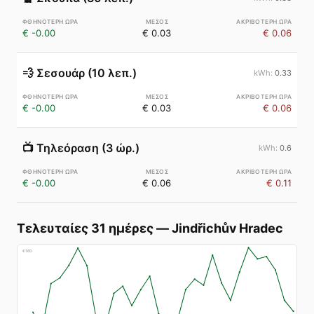
€ -0.00
€ 0.03
€ 0.06
💨
Σεσουάρ (10 λεπ.)
0.33
€ -0.00
€ 0.03
€ 0.06
📺
Τηλεόραση (3 ώρ.)
0.6
€ -0.00
€ 0.06
€ 0.11
Τελευταίες 31 ημέρες
—
Jindřichův Hradec
€
160