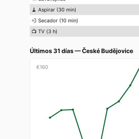
🧹
Aspirar (30 min)
💨
Secador (10 min)
📺
TV (3 h)
Últimos 31 días
—
České Budějovice
€
160