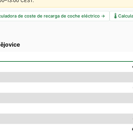
:00–13:00 CEST
.
culadora de coste de recarga de coche eléctrico
→
🌡️
Calcul
ějovice