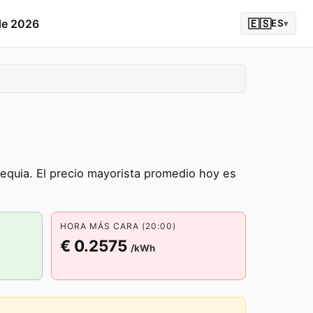
de 2026
🇪🇸
ES
▾
quia. El precio mayorista promedio hoy es
HORA MÁS CARA (20:00)
€ 0.2575
/kWh