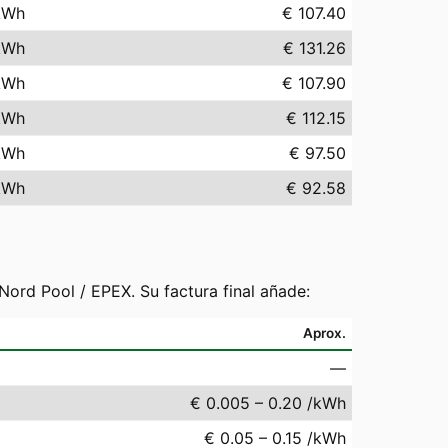
kWh
€ 107.40
kWh
€ 131.26
kWh
€ 107.90
kWh
€ 112.15
kWh
€ 97.50
kWh
€ 92.58
ord Pool / EPEX. Su factura final añade:
Aprox.
—
€ 0.005 – 0.20 /kWh
€ 0.05 – 0.15 /kWh