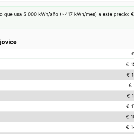
o que usa 5 000 kWh/año (~417 kWh/mes) a este precio: € 
jovice
€ 1
€ 1
€ 
€ 1
€ 1
€ 1
€ 1