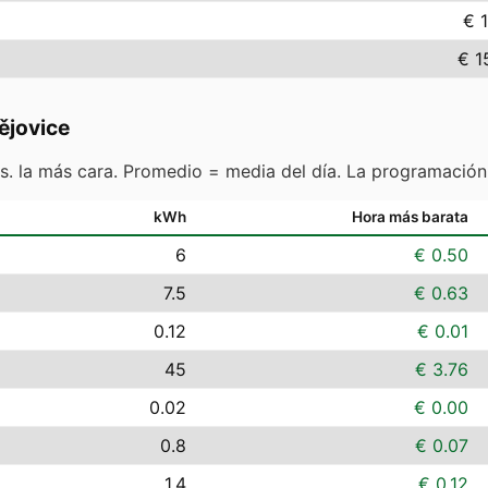
€ 
€ 1
ějovice
s. la más cara. Promedio = media del día. La programación
kWh
Hora más barata
6
€ 0.50
7.5
€ 0.63
0.12
€ 0.01
45
€ 3.76
0.02
€ 0.00
0.8
€ 0.07
1.4
€ 0.12