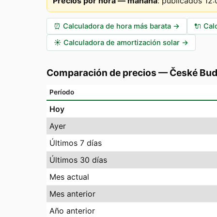
Precios por hora — mañana
:
publicados 12
⏰
Calculadora de hora más barata
→
🔌
Cal
☀️
Calculadora de amortización solar
→
Comparación de precios
—
České Bud
Período
Hoy
Ayer
Últimos 7 días
Últimos 30 días
Mes actual
Mes anterior
Año anterior