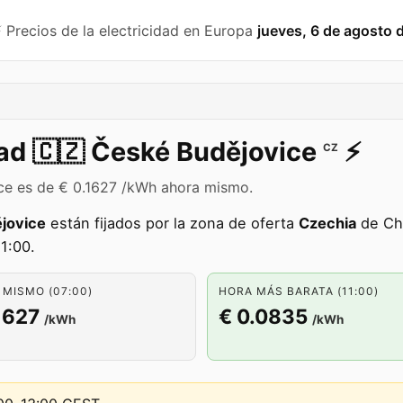
️ Precios de la electricidad en Europa
jueves, 6 de agosto 
dad
🇨🇿
České Budějovice
⚡️
CZ
ice es de € 0.1627 /kWh ahora mismo.
jovice
están fijados por la zona de oferta
Czechia
de Che
1:00.
MISMO (07:00)
HORA MÁS BARATA (11:00)
1627
€ 0.0835
/kWh
/kWh