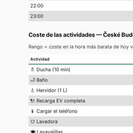
22
:00
23
:00
Coste de las actividades
—
České Bud
Rango = coste en la hora más barata de hoy v
Actividad
🚿
Ducha (10 min)
🛁
Baño
💧
Hervidor (1 L)
🔌
Recarga EV completa
📱
Cargar el teléfono
👕
Lavadora
🍽️
Lavavajillas