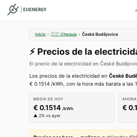
⚡
Inicio
›
🇨🇿
Chequia
›
České Budějovice
⚡️
Precios de la electrici
El precio de la electricidad en České Budějov
Los precios de la electricidad en
České Budě
€ 0.1514 /kWh, con la hora más barata a las 1
MEDIA DE HOY
AHORA 
€ 0.1514
€ 0.
/kWh
▲ 2% vs ayer