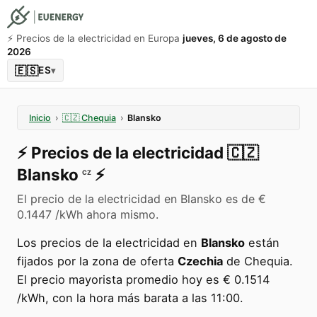
⚡️ Precios de la electricidad en Europa
jueves, 6 de agosto de
2026
🇪🇸
ES
▾
Inicio
›
🇨🇿
Chequia
›
Blansko
⚡️
Precios de la electricidad
🇨🇿
Blansko
⚡️
CZ
El precio de la electricidad en Blansko es de €
0.1447 /kWh ahora mismo.
Los precios de la electricidad en
Blansko
están
fijados por la zona de oferta
Czechia
de Chequia.
El precio mayorista promedio hoy es € 0.1514
/kWh, con la hora más barata a las 11:00.