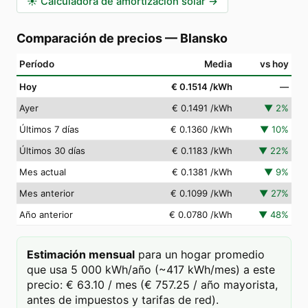
☀️
Calculadora de amortización solar
→
Comparación de precios
—
Blansko
Período
Media
vs hoy
Hoy
€ 0.1514
/kWh
—
Ayer
€ 0.1491
/kWh
▼
2
%
Últimos 7 días
€ 0.1360
/kWh
▼
10
%
Últimos 30 días
€ 0.1183
/kWh
▼
22
%
Mes actual
€ 0.1381
/kWh
▼
9
%
Mes anterior
€ 0.1099
/kWh
▼
27
%
Año anterior
€ 0.0780
/kWh
▼
48
%
Estimación mensual
para un hogar promedio
que usa 5 000 kWh/año (~417 kWh/mes) a este
precio: € 63.10 / mes (€ 757.25 / año mayorista,
antes de impuestos y tarifas de red).