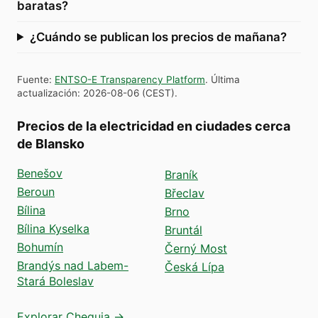
baratas?
¿Cuándo se publican los precios de mañana?
Fuente
:
ENTSO-E Transparency Platform
.
Última
actualización
:
2026-08-06
(
CEST
).
Precios de la electricidad en ciudades cerca
de Blansko
Benešov
Braník
Beroun
Břeclav
Bílina
Brno
Bílina Kyselka
Bruntál
Bohumín
Černý Most
Brandýs nad Labem-
Česká Lípa
Stará Boleslav
Explorar Chequia →