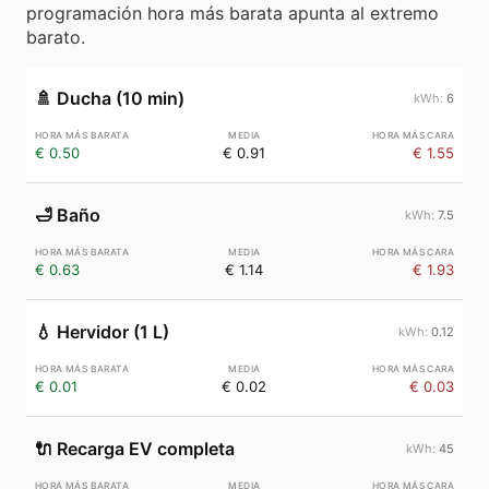
programación hora más barata apunta al extremo
barato.
🚿
Ducha (10 min)
6
€ 0.50
€ 0.91
€ 1.55
🛁
Baño
7.5
€ 0.63
€ 1.14
€ 1.93
💧
Hervidor (1 L)
0.12
€ 0.01
€ 0.02
€ 0.03
🔌
Recarga EV completa
45