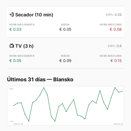
💨
Secador (10 min)
0.33
€ 0.03
€ 0.05
€ 0.08
📺
TV (3 h)
0.6
€ 0.05
€ 0.09
€ 0.15
Últimos 31 días
—
Blansko
€
160
€
78
2026-07-08
2026-08-06