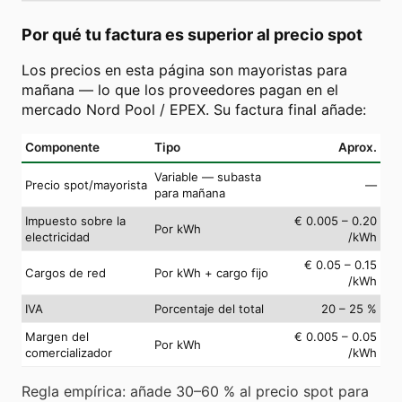
Por qué tu factura es superior al precio spot
Los precios en esta página son mayoristas para
mañana — lo que los proveedores pagan en el
mercado Nord Pool / EPEX. Su factura final añade:
Componente
Tipo
Aprox.
Variable — subasta
Precio spot/mayorista
—
para mañana
Impuesto sobre la
€ 0.005 – 0.20
Por kWh
electricidad
/kWh
€ 0.05 – 0.15
Cargos de red
Por kWh + cargo fijo
/kWh
IVA
Porcentaje del total
20 – 25 %
Margen del
€ 0.005 – 0.05
Por kWh
comercializador
/kWh
Regla empírica: añade 30–60 % al precio spot para