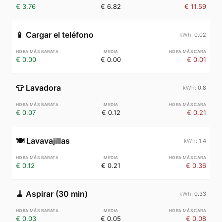
€ 3.76
€ 6.82
€ 11.59
📱
Cargar el teléfono
0.02
€ 0.00
€ 0.00
€ 0.01
👕
Lavadora
0.8
€ 0.07
€ 0.12
€ 0.21
🍽️
Lavavajillas
1.4
€ 0.12
€ 0.21
€ 0.36
🧹
Aspirar (30 min)
0.33
€ 0.03
€ 0.05
€ 0.08