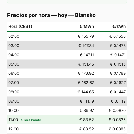
Precios por hora — hoy
—
Blansko
Hora (CEST)
€/MWh
€/kWh
02
:00
€ 155.79
€ 0.1558
03
:00
€ 147.34
€ 0.1473
04
:00
€ 147.11
€ 0.1471
05
:00
€ 151.46
€ 0.1515
06
:00
€ 176.92
€ 0.1769
07
:00
€ 162.67
€ 0.1627
08
:00
€ 144.65
€ 0.1447
09
:00
€ 111.19
€ 0.1112
10
:00
€ 86.97
€ 0.0870
11
:00
€ 83.52
€ 0.0835
← más barato
12
:00
€ 88.52
€ 0.0885