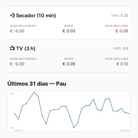
💨
Secador (10 min)
0.33
€ -0.00
€ 0.03
€ 0.06
📺
TV (3 h)
0.6
€ -0.00
€ 0.05
€ 0.10
Últimos 31 días
—
Pau
€
153
€
50
2026-07-11
2026-08-09