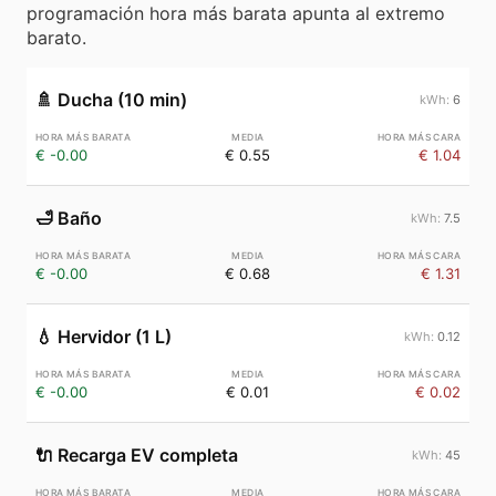
programación hora más barata apunta al extremo
barato.
🚿
Ducha (10 min)
6
€ -0.00
€ 0.55
€ 1.04
🛁
Baño
7.5
€ -0.00
€ 0.68
€ 1.31
💧
Hervidor (1 L)
0.12
€ -0.00
€ 0.01
€ 0.02
🔌
Recarga EV completa
45