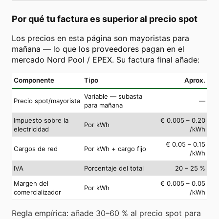
Por qué tu factura es superior al precio spot
Los precios en esta página son mayoristas para
mañana — lo que los proveedores pagan en el
mercado Nord Pool / EPEX. Su factura final añade:
Componente
Tipo
Aprox.
Variable — subasta
Precio spot/mayorista
—
para mañana
Impuesto sobre la
€ 0.005 – 0.20
Por kWh
electricidad
/kWh
€ 0.05 – 0.15
Cargos de red
Por kWh + cargo fijo
/kWh
IVA
Porcentaje del total
20 – 25 %
Margen del
€ 0.005 – 0.05
Por kWh
comercializador
/kWh
Regla empírica: añade 30–60 % al precio spot para