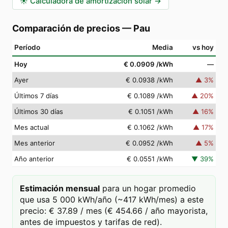
☀️
Calculadora de amortización solar
→
Comparación de precios
—
Pau
Período
Media
vs hoy
Hoy
€ 0.0909
/kWh
—
Ayer
€ 0.0938
/kWh
▲
3
%
Últimos 7 días
€ 0.1089
/kWh
▲
20
%
Últimos 30 días
€ 0.1051
/kWh
▲
16
%
Mes actual
€ 0.1062
/kWh
▲
17
%
Mes anterior
€ 0.0952
/kWh
▲
5
%
Año anterior
€ 0.0551
/kWh
▼
39
%
Estimación mensual
para un hogar promedio
que usa 5 000 kWh/año (~417 kWh/mes) a este
precio: € 37.89 / mes (€ 454.66 / año mayorista,
antes de impuestos y tarifas de red).