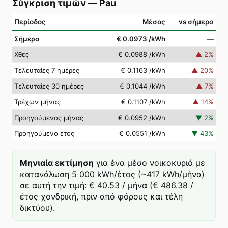
Σύγκριση τιμών
—
Pau
Περίοδος
Μέσος
vs σήμερα
Σήμερα
€ 0.0973
/kWh
—
Χθες
€ 0.0988
/kWh
▲
2
%
Τελευταίες 7 ημέρες
€ 0.1163
/kWh
▲
20
%
Τελευταίες 30 ημέρες
€ 0.1044
/kWh
▲
7
%
Τρέχων μήνας
€ 0.1107
/kWh
▲
14
%
Προηγούμενος μήνας
€ 0.0952
/kWh
▼
2
%
Προηγούμενο έτος
€ 0.0551
/kWh
▼
43
%
Μηνιαία εκτίμηση
για ένα μέσο νοικοκυριό με
κατανάλωση 5 000 kWh/έτος (~417 kWh/μήνα)
σε αυτή την τιμή: € 40.53 / μήνα (€ 486.38 /
έτος χονδρική, πριν από φόρους και τέλη
δικτύου).