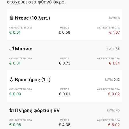
στοχεύει στο φθηνό άκρο.
🚿
Ντους (10 λεπ.)
6
€ 0.01
€ 0.58
€ 1.07
🛁
Μπάνιο
7.5
€ 0.01
€ 0.73
€ 1.34
💧
Βραστήρας (1 L)
0.12
€ 0.00
€ 0.01
€ 0.02
🔌
Πλήρης φόρτιση EV
45
€ 0.08
€ 4.38
€ 8.02