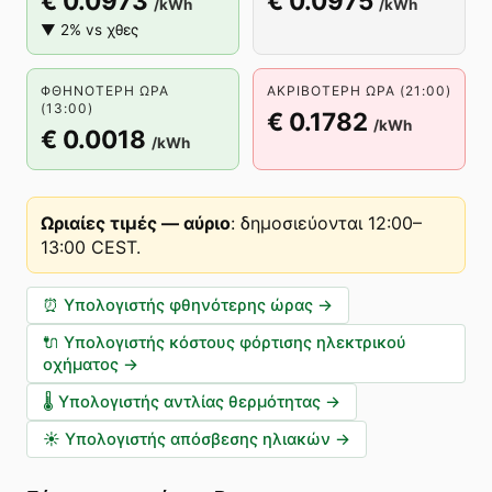
€ 0.0973
€ 0.0975
/kWh
/kWh
▼ 2% vs χθες
ΦΘΗΝΌΤΕΡΗ ΏΡΑ
ΑΚΡΙΒΌΤΕΡΗ ΏΡΑ (21:00)
(13:00)
€ 0.1782
/kWh
€ 0.0018
/kWh
Ωριαίες τιμές — αύριο
:
δημοσιεύονται 12:00–
13:00 CEST
.
⏰
Υπολογιστής φθηνότερης ώρας
→
🔌
Υπολογιστής κόστους φόρτισης ηλεκτρικού
οχήματος
→
🌡️
Υπολογιστής αντλίας θερμότητας
→
☀️
Υπολογιστής απόσβεσης ηλιακών
→