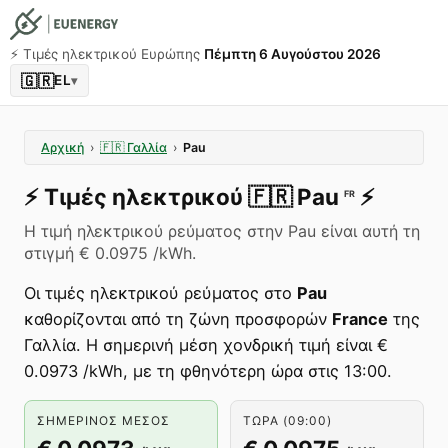
⚡️ Τιμές ηλεκτρικού Ευρώπης
Πέμπτη 6 Αυγούστου 2026
🇬🇷
EL
▾
Αρχική
›
🇫🇷
Γαλλία
›
Pau
⚡️
Τιμές ηλεκτρικού
🇫🇷
Pau
⚡️
FR
Η τιμή ηλεκτρικού ρεύματος στην Pau είναι αυτή τη
στιγμή € 0.0975 /kWh.
Οι τιμές ηλεκτρικού ρεύματος στο
Pau
καθορίζονται από τη ζώνη προσφορών
France
της
Γαλλία. Η σημερινή μέση χονδρική τιμή είναι €
0.0973 /kWh, με τη φθηνότερη ώρα στις 13:00.
ΣΗΜΕΡΙΝΌΣ ΜΈΣΟΣ
ΤΏΡΑ (09:00)