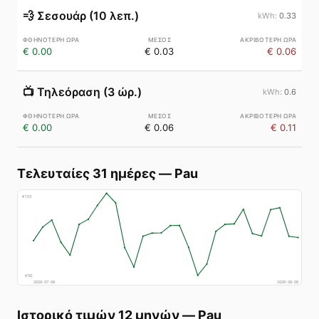
💨
Σεσουάρ (10 λεπ.)
0.33
€ 0.00
€ 0.03
€ 0.06
📺
Τηλεόραση (3 ώρ.)
0.6
€ 0.00
€ 0.06
€ 0.11
Τελευταίες 31 ημέρες
—
Pau
€
153
€
50
2026-07-08
2026-08-06
Ιστορικό τιμών 12 μηνών
—
Pau