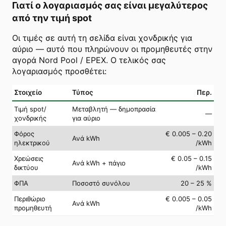
Γιατί ο λογαριασμός σας είναι μεγαλύτερος
από την τιμή spot
Οι τιμές σε αυτή τη σελίδα είναι χονδρικής για
αύριο — αυτό που πληρώνουν οι προμηθευτές στην
αγορά Nord Pool / EPEX. Ο τελικός σας
λογαριασμός προσθέτει:
Στοιχείο
Τύπος
Περ.
Τιμή spot/
Μεταβλητή — δημοπρασία
—
χονδρικής
για αύριο
Φόρος
€ 0.005 – 0.20
Ανά kWh
ηλεκτρικού
/kWh
Χρεώσεις
€ 0.05 – 0.15
Ανά kWh + πάγιο
δικτύου
/kWh
ΦΠΑ
Ποσοστό συνόλου
20 – 25 %
Περιθώριο
€ 0.005 – 0.05
Ανά kWh
προμηθευτή
/kWh