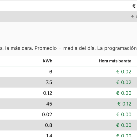
€
€ 
s. la más cara. Promedio = media del día. La programación
kWh
Hora más barata
6
€ 0.02
7.5
€ 0.02
0.12
€ 0.00
45
€ 0.12
0.02
€ 0.00
0.8
€ 0.00
1.4
€ 0.00