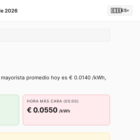
de 2026
🇪🇸
ES
▾
o mayorista promedio hoy es € 0.0140 /kWh,
HORA MÁS CARA (05:00)
€ 0.0550
/kWh