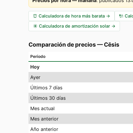
Precios por hora — mañana
:
publicados 13
⏰
Calculadora de hora más barata
→
🔌
Cal
☀️
Calculadora de amortización solar
→
Comparación de precios
—
Cēsis
Período
Hoy
Ayer
Últimos 7 días
Últimos 30 días
Mes actual
Mes anterior
Año anterior