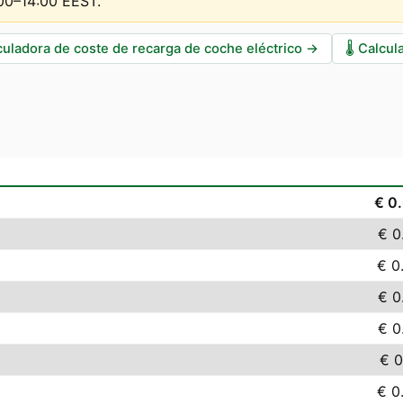
:00–14:00 EEST
.
culadora de coste de recarga de coche eléctrico
→
🌡️
Calcul
€ 0
€ 0
€ 0
€ 0
€ 0
€ 0
€ 0