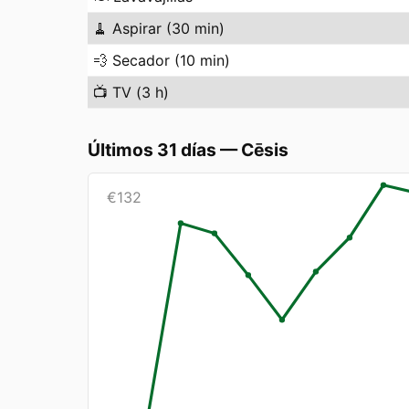
🧹
Aspirar (30 min)
💨
Secador (10 min)
📺
TV (3 h)
Últimos 31 días
—
Cēsis
€
132