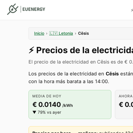
⚡
Inicio
›
🇱🇻
Letonia
›
Cēsis
⚡️
Precios de la electrici
El precio de la electricidad en Cēsis es de €
Los precios de la electricidad en
Cēsis
están
con la hora más barata a las 14:00.
MEDIA DE HOY
AHORA 
€ 0.0140
€ 0.
/kWh
▼ 79% vs ayer