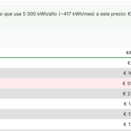
o que usa 5 000 kWh/año (~417 kWh/mes) a este precio: € 5
€
€
€ 1
€ 5
€ 2
€ 1
€ 1
€ 1