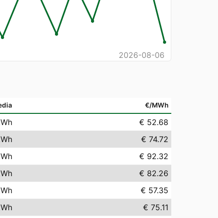
2026-08-06
edia
€/MWh
kWh
€ 52.68
kWh
€ 74.72
kWh
€ 92.32
kWh
€ 82.26
kWh
€ 57.35
kWh
€ 75.11