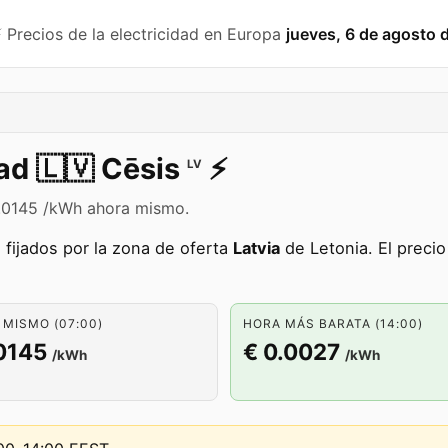
️ Precios de la electricidad en Europa
jueves, 6 de agosto 
dad
🇱🇻
Cēsis
⚡️
LV
 0.0145 /kWh ahora mismo.
 fijados por la zona de oferta
Latvia
de Letonia. El preci
MISMO (07:00)
HORA MÁS BARATA (14:00)
0145
€ 0.0027
/kWh
/kWh