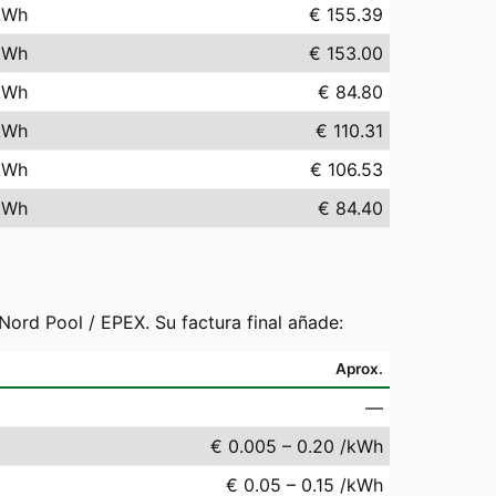
kWh
€ 155.39
kWh
€ 153.00
kWh
€ 84.80
kWh
€ 110.31
kWh
€ 106.53
kWh
€ 84.40
ord Pool / EPEX. Su factura final añade:
Aprox.
—
€ 0.005 – 0.20 /kWh
€ 0.05 – 0.15 /kWh