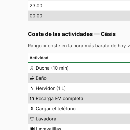
23
:00
00
:00
Coste de las actividades
—
Cēsis
Rango = coste en la hora más barata de hoy v
Actividad
🚿
Ducha (10 min)
🛁
Baño
💧
Hervidor (1 L)
🔌
Recarga EV completa
📱
Cargar el teléfono
👕
Lavadora
🍽️
Lavavajillas