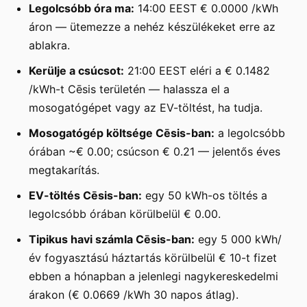
Legolcsóbb óra ma:
14:00 EEST € 0.0000 /kWh
áron — ütemezze a nehéz készülékeket erre az
ablakra.
Kerülje a csúcsot:
21:00 EEST eléri a € 0.1482
/kWh-t Cēsis területén — halassza el a
mosogatógépet vagy az EV-töltést, ha tudja.
Mosogatógép költsége Cēsis-ban:
a legolcsóbb
órában ~€ 0.00; csúcson € 0.21 — jelentős éves
megtakarítás.
EV-töltés Cēsis-ban:
egy 50 kWh-os töltés a
legolcsóbb órában körülbelül € 0.00.
Tipikus havi számla Cēsis-ban:
egy 5 000 kWh/
év fogyasztású háztartás körülbelül € 10-t fizet
ebben a hónapban a jelenlegi nagykereskedelmi
árakon (€ 0.0669 /kWh 30 napos átlag).