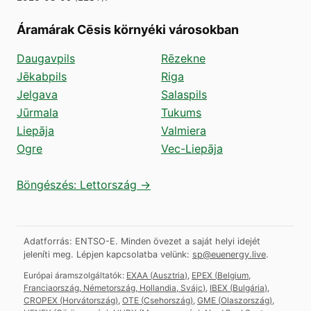
Áramárak Cēsis környéki városokban
Daugavpils
Rēzekne
Jēkabpils
Riga
Jelgava
Salaspils
Jūrmala
Tukums
Liepāja
Valmiera
Ogre
Vec-Liepāja
Böngészés: Lettország →
Adatforrás: ENTSO-E. Minden övezet a saját helyi idejét
jeleníti meg.
Lépjen kapcsolatba velünk:
sp@euenergy.live
.
Európai áramszolgáltatók:
EXAA
(
Ausztria
)
,
EPEX
(
Belgium,
Franciaország, Németország, Hollandia, Svájc
)
,
IBEX
(
Bulgária
)
,
CROPEX
(
Horvátország
)
,
OTE
(
Csehország
)
,
GME
(
Olaszország
)
,