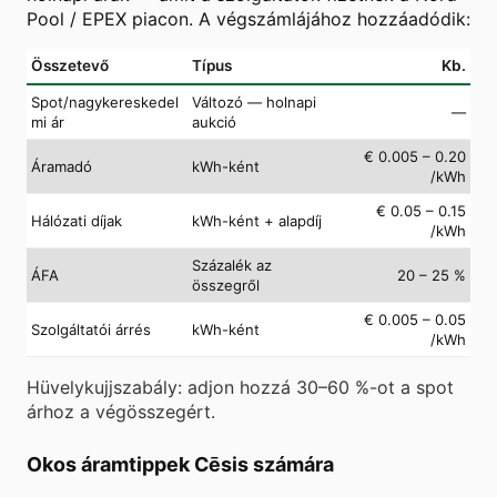
Pool / EPEX piacon. A végszámlájához hozzáadódik:
Összetevő
Típus
Kb.
Spot/nagykereskedel
Változó — holnapi
—
mi ár
aukció
€ 0.005 – 0.20
Áramadó
kWh-ként
/kWh
€ 0.05 – 0.15
Hálózati díjak
kWh-ként + alapdíj
/kWh
Százalék az
ÁFA
20 – 25 %
összegről
€ 0.005 – 0.05
Szolgáltatói árrés
kWh-ként
/kWh
Hüvelykujjszabály: adjon hozzá 30–60 %-ot a spot
árhoz a végösszegért.
Okos áramtippek Cēsis számára