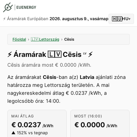
🇭🇺
⚡️ Áramárak Európában
2026. augusztus 9., vasárnap
HU
▾
Főoldal
›
🇱🇻
Lettország
›
Cēsis
⚡️
Áramárak
🇱🇻
Cēsis
⚡️
LV
Cēsis áramára most € 0.0000 /kWh.
Az áramárakat
Cēsis
-ban a(z)
Latvia
ajánlati zóna
határozza meg Lettország területén. A mai
nagykereskedelmi átlag € 0.0237 /kWh, a
legolcsóbb óra: 14:00.
MAI ÁTLAG
MOST (16:00)
€ 0.0237
€ 0.0000
/kWh
/kWh
▲ 152% vs tegnap