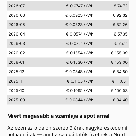
2026-07
€ 0.0747
/kWh
€ 74.72
2026-06
€ 0.0923
/kWh
€ 92.32
2026-05
€ 0.0823
/kWh
€ 82.26
2026-04
€ 0.0574
/kWh
€ 57.35
2026-03
€ 0.0751
/kWh
€ 75.11
2026-02
€ 0.1554
/kWh
€ 155.39
2026-01
€ 0.1530
/kWh
€ 153.00
2025-12
€ 0.0848
/kWh
€ 84.80
2025-11
€ 0.1103
/kWh
€ 110.31
2025-10
€ 0.1065
/kWh
€ 106.53
2025-09
€ 0.0844
/kWh
€ 84.40
Miért magasabb a számlája a spot árnál
Az ezen az oldalon szereplő árak nagykereskedelmi
holnapi árak — amit a szolgáltatók fizetnek a Nord