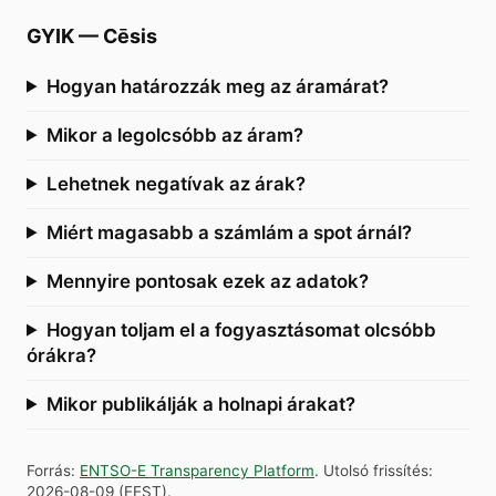
GYIK
—
Cēsis
Hogyan határozzák meg az áramárat?
Mikor a legolcsóbb az áram?
Lehetnek negatívak az árak?
Miért magasabb a számlám a spot árnál?
Mennyire pontosak ezek az adatok?
Hogyan toljam el a fogyasztásomat olcsóbb
órákra?
Mikor publikálják a holnapi árakat?
Forrás
:
ENTSO-E Transparency Platform
.
Utolsó frissítés
:
2026-08-09
(
EEST
).