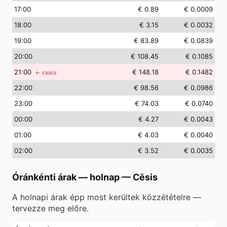
17
:00
€ 0.89
€ 0.0009
18
:00
€ 3.15
€ 0.0032
19
:00
€ 83.89
€ 0.0839
20
:00
€ 108.45
€ 0.1085
21
:00
€ 148.18
€ 0.1482
← csúcs
22
:00
€ 98.56
€ 0.0986
23
:00
€ 74.03
€ 0.0740
00
:00
€ 4.27
€ 0.0043
01
:00
€ 4.03
€ 0.0040
02
:00
€ 3.52
€ 0.0035
Óránkénti árak — holnap
—
Cēsis
A holnapi árak épp most kerültek közzétételre —
tervezze meg előre.