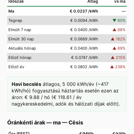
Időszak
Átlag
vs ma
Ma
€ 0.0237
/kWh
—
Tegnap
€ 0.0094
/kWh
▼
60
%
Elmúlt 7 nap
€ 0.0400
/kWh
▲
68
%
Elmúlt 30 nap
€ 0.0669
/kWh
▲
182
%
Aktuális hónap
€ 0.0400
/kWh
▲
69
%
Előző hónap
€ 0.0747
/kWh
▲
215
%
Előző év
€ 0.0802
/kWh
▲
238
%
Havi becslés
átlagos, 5 000 kWh/év (~417
kWh/hó) fogyasztású háztartás esetén ezen az
áron: € 9.88 / hó (€ 118.61 / év
nagykereskedelmi, adók és hálózati díjak előtt).
Óránkénti árak — ma
—
Cēsis
Óra (EEST)
€/MWh
€/kWh