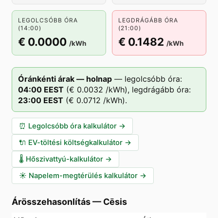
LEGOLCSÓBB ÓRA
LEGDRÁGÁBB ÓRA
(14:00)
(21:00)
€ 0.0000
€ 0.1482
/kWh
/kWh
Óránkénti árak — holnap
—
legolcsóbb óra:
04
:00
EEST
(
€ 0.0032
/kWh),
legdrágább óra:
23
:00
EEST
(
€ 0.0712
/kWh).
⏰
Legolcsóbb óra kalkulátor
→
🔌
EV-töltési költségkalkulátor
→
🌡️
Hőszivattyú-kalkulátor
→
☀️
Napelem-megtérülés kalkulátor
→
Árösszehasonlítás
—
Cēsis