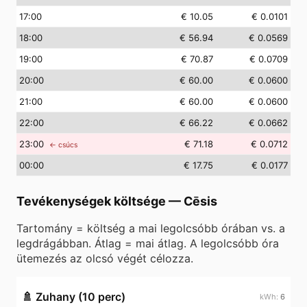
17
:00
€ 10.05
€ 0.0101
18
:00
€ 56.94
€ 0.0569
19
:00
€ 70.87
€ 0.0709
20
:00
€ 60.00
€ 0.0600
21
:00
€ 60.00
€ 0.0600
22
:00
€ 66.22
€ 0.0662
23
:00
€ 71.18
€ 0.0712
← csúcs
00
:00
€ 17.75
€ 0.0177
Tevékenységek költsége
—
Cēsis
Tartomány = költség a mai legolcsóbb órában vs. a
legdrágábban. Átlag = mai átlag. A legolcsóbb óra
ütemezés az olcsó végét célozza.
🚿
Zuhany (10 perc)
6