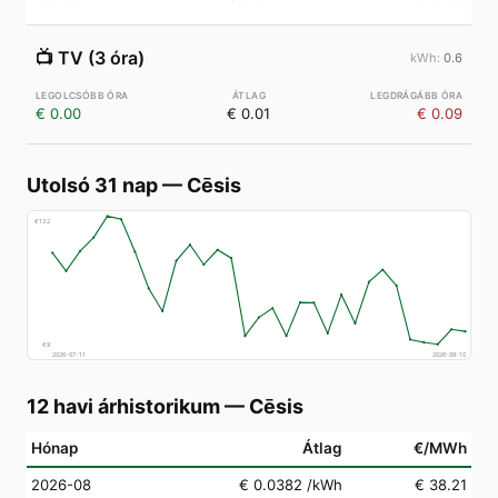
📺
TV (3 óra)
0.6
€ 0.00
€ 0.01
€ 0.09
Utolsó 31 nap
—
Cēsis
€
132
€
9
2026-07-11
2026-08-10
12 havi árhistorikum
—
Cēsis
Hónap
Átlag
€/MWh
2026-08
€ 0.0382
/kWh
€ 38.21