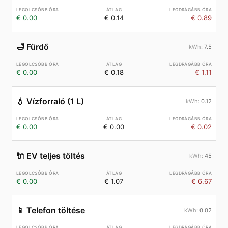
€ 0.00
€ 0.14
€ 0.89
🛁
Fürdő
7.5
€ 0.00
€ 0.18
€ 1.11
💧
Vízforraló (1 L)
0.12
€ 0.00
€ 0.00
€ 0.02
🔌
EV teljes töltés
45
€ 0.00
€ 1.07
€ 6.67
📱
Telefon töltése
0.02