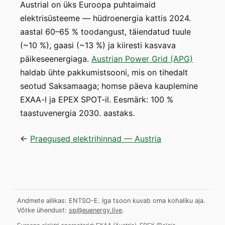
Austrial on üks Euroopa puhtaimaid
elektrisüsteeme — hüdroenergia kattis 2024.
aastal 60–65 % toodangust, täiendatud tuule
(~10 %), gaasi (~13 %) ja kiiresti kasvava
päikeseenergiaga.
Austrian Power Grid (APG)
haldab ühte pakkumistsooni, mis on tihedalt
seotud Saksamaaga; homse päeva kauplemine
EXAA-l ja EPEX SPOT-il. Eesmärk: 100 %
taastuvenergia 2030. aastaks.
←
Praegused elektrihinnad — Austria
Andmete allikas: ENTSO-E. Iga tsoon kuvab oma kohaliku aja.
Võtke ühendust:
sp@euenergy.live
.