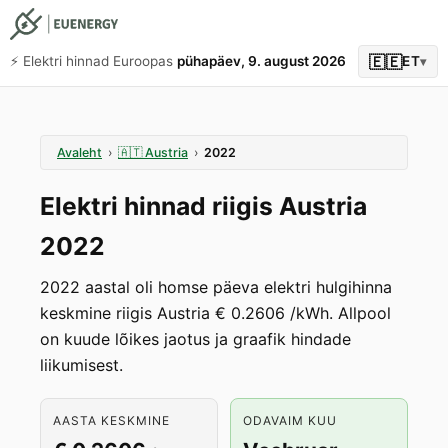
🇪🇪
⚡️ Elektri hinnad Euroopas
pühapäev, 9. august 2026
ET
▾
Avaleht
›
🇦🇹
Austria
›
2022
Elektri hinnad riigis Austria
2022
2022 aastal oli homse päeva elektri hulgihinna
keskmine riigis Austria € 0.2606 /kWh. Allpool
on kuude lõikes jaotus ja graafik hindade
liikumisest.
AASTA KESKMINE
ODAVAIM KUU