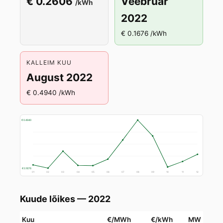
€ 0.2606
Veebruar
/kWh
2022
€ 0.1676 /kWh
KALLEIM KUU
August 2022
€ 0.4940 /kWh
€ 0.4940
€ 0.1676
01
02
03
04
05
06
07
08
09
10
11
12
Kuude lõikes — 2022
Kuu
€/MWh
€/kWh
MW