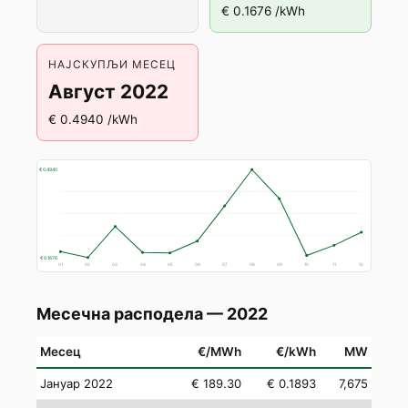
€ 0.1676 /kWh
НАЈСКУПЉИ МЕСЕЦ
Август 2022
€ 0.4940 /kWh
€ 0.4940
€ 0.1676
01
02
03
04
05
06
07
08
09
10
11
12
Месечна расподела — 2022
Месец
€/MWh
€/kWh
MW
Јануар 2022
€ 189.30
€ 0.1893
7,675