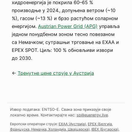
хидроенергија је покрила 60–65 %
производње у 2024., допуњена ветром (~10
%), гасом (~13 %) и брзо растућом соларном
енергијом.
Austrian Power Grid (APG)
управља
једном понудбеном зоном тесно повезаном
са Немачком; сутрашњи трговање на EXAA и
EPEX SPOT. Циљ: 100 % обновљиви извори
до 2030.
←
Тренутне цене струје у Аустрија
Извор података: ENTSO-E. Свака зона приказује своје
локално време.
Контактирајте нас:
sp@euenergy.live
.
Европски оператори струје:
EXAA
(
Аустрија
)
,
EPEX
(
Белгија,
Француска, Немачка, Холандија, Швајцарска
)
,
IBEX
(
Бугарска
)
,