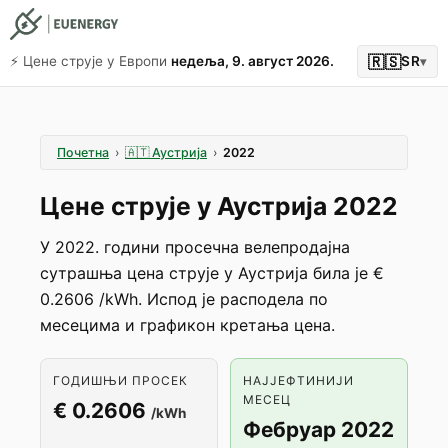
🇷🇸
⚡️ Цене струје у Европи
недеља, 9. август 2026.
SR
▾
Почетна
›
🇦🇹
Аустрија
›
2022
Цене струје у Аустрија 2022
У 2022. години просечна велепродајна
сутрашња цена струје у Аустрија била је €
0.2606 /kWh. Испод је расподела по
месецима и графикон кретања цена.
ГОДИШЊИ ПРОСЕК
НАЈЈЕФТИНИЈИ
МЕСЕЦ
€ 0.2606
/kWh
Фебруар 2022