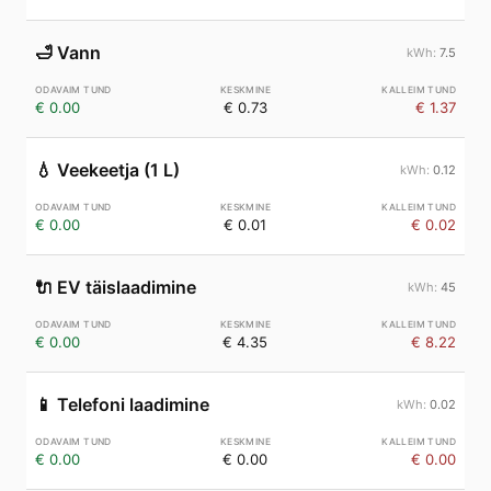
🛁
Vann
7.5
€ 0.00
€ 0.73
€ 1.37
💧
Veekeetja (1 L)
0.12
€ 0.00
€ 0.01
€ 0.02
🔌
EV täislaadimine
45
€ 0.00
€ 4.35
€ 8.22
📱
Telefoni laadimine
0.02
€ 0.00
€ 0.00
€ 0.00