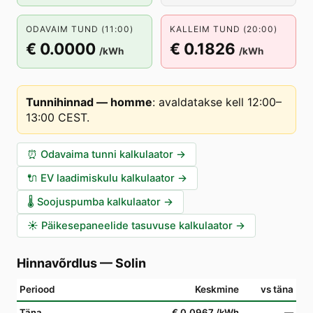
ODAVAIM TUND (11:00)
KALLEIM TUND (20:00)
€ 0.0000
€ 0.1826
/kWh
/kWh
Tunnihinnad — homme
:
avaldatakse kell 12:00–
13:00 CEST
.
⏰
Odavaima tunni kalkulaator
→
🔌
EV laadimiskulu kalkulaator
→
🌡️
Soojuspumba kalkulaator
→
☀️
Päikesepaneelide tasuvuse kalkulaator
→
Hinnavõrdlus
—
Solin
Periood
Keskmine
vs täna
Täna
€ 0.0967
/kWh
—