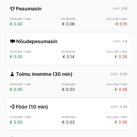
👕
Pesumasin
0.8
€ 0.00
€ 0.08
€ 0.15
🍽️
Nõudepesumasin
1.4
€ 0.00
€ 0.14
€ 0.26
🧹
Tolmu imemine (30 min)
0.33
€ 0.00
€ 0.03
€ 0.06
💨
Föön (10 min)
0.33
€ 0.00
€ 0.03
€ 0.06