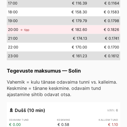
17
:00
€ 116.39
€ 0.1164
18
:00
€ 158.30
€ 0.1583
19
:00
€ 179.79
€ 0.1798
20
:00
€ 182.60
€ 0.1826
← tipp
21
:00
€ 174.13
€ 0.1741
22
:00
€ 170.00
€ 0.1700
23
:00
€ 161.23
€ 0.1612
Tegevuste maksumus
—
Solin
Vahemik = kulu tänase odavaima tunni vs. kalleima.
Keskmine = tänane keskmine. odavaim tund
ajastamine sihtib odavat otsa.
🚿
Dušš (10 min)
6
€ 0.00
€ 0.58
€ 1.10