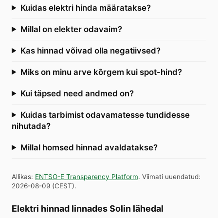
Kuidas elektri hinda määratakse?
Millal on elekter odavaim?
Kas hinnad võivad olla negatiivsed?
Miks on minu arve kõrgem kui spot-hind?
Kui täpsed need andmed on?
Kuidas tarbimist odavamatesse tundidesse
nihutada?
Millal homsed hinnad avaldatakse?
Allikas
:
ENTSO-E Transparency Platform
.
Viimati uuendatud
:
2026-08-09
(
CEST
).
Elektri hinnad linnades Solin lähedal