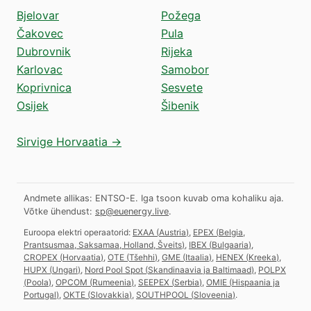
Bjelovar
Požega
Čakovec
Pula
Dubrovnik
Rijeka
Karlovac
Samobor
Koprivnica
Sesvete
Osijek
Šibenik
Sirvige Horvaatia →
Andmete allikas: ENTSO-E. Iga tsoon kuvab oma kohaliku aja.
Võtke ühendust:
sp@euenergy.live
.
Euroopa elektri operaatorid:
EXAA
(
Austria
)
,
EPEX
(
Belgia,
Prantsusmaa, Saksamaa, Holland, Šveits
)
,
IBEX
(
Bulgaaria
)
,
CROPEX
(
Horvaatia
)
,
OTE
(
Tšehhi
)
,
GME
(
Itaalia
)
,
HENEX
(
Kreeka
)
,
HUPX
(
Ungari
)
,
Nord Pool Spot
(
Skandinaavia ja Baltimaad
)
,
POLPX
(
Poola
)
,
OPCOM
(
Rumeenia
)
,
SEEPEX
(
Serbia
)
,
OMIE
(
Hispaania ja
Portugal
)
,
OKTE
(
Slovakkia
)
,
SOUTHPOOL
(
Sloveenia
)
.