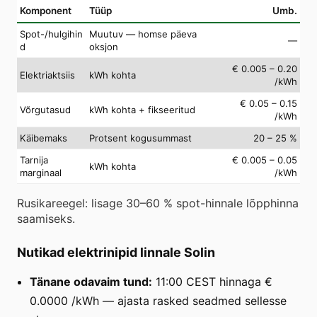
Komponent
Tüüp
Umb.
Spot-/hulgihin
Muutuv — homse päeva
—
d
oksjon
€ 0.005 – 0.20
Elektriaktsiis
kWh kohta
/kWh
€ 0.05 – 0.15
Võrgutasud
kWh kohta + fikseeritud
/kWh
Käibemaks
Protsent kogusummast
20 – 25 %
Tarnija
€ 0.005 – 0.05
kWh kohta
marginaal
/kWh
Rusikareegel: lisage 30–60 % spot-hinnale lõpphinna
saamiseks.
Nutikad elektrinipid linnale Solin
Tänane odavaim tund:
11:00 CEST hinnaga €
0.0000 /kWh — ajasta rasked seadmed sellesse