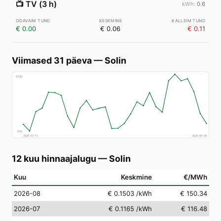
📺
TV (3 h)
0.6
€ 0.00
€ 0.06
€ 0.11
Viimased 31 päeva
—
Solin
€
192
€
82
2026-07-11
2026-08-09
12 kuu hinnaajalugu
—
Solin
Kuu
Keskmine
€/MWh
2026-08
€ 0.1503
/kWh
€ 150.34
2026-07
€ 0.1165
/kWh
€ 116.48