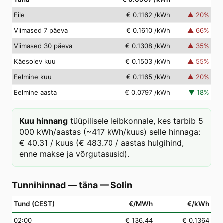
Eile
€ 0.1162
/kWh
▲
20
%
Viimased 7 päeva
€ 0.1610
/kWh
▲
66
%
Viimased 30 päeva
€ 0.1308
/kWh
▲
35
%
Käesolev kuu
€ 0.1503
/kWh
▲
55
%
Eelmine kuu
€ 0.1165
/kWh
▲
20
%
Eelmine aasta
€ 0.0797
/kWh
▼
18
%
Kuu hinnang
tüüpilisele leibkonnale, kes tarbib 5
000 kWh/aastas (~417 kWh/kuus) selle hinnaga:
€ 40.31 / kuus (€ 483.70 / aastas hulgihind,
enne makse ja võrgutasusid).
Tunnihinnad — täna
—
Solin
Tund (CEST)
€/MWh
€/kWh
02
:00
€ 136.44
€ 0.1364