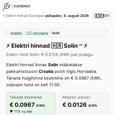
🇪🇪
⚡️ Elektri hinnad Euroopas
pühapäev, 9. august 2026
ET
▾
Avaleht
›
🇭🇷
Horvaatia
›
Solin
⚡️
Elektri hinnad
🇭🇷
Solin
⚡️
HR
Elektri hind Solin: € 0.0126 /kWh just praegu.
Elektri hinnad linnas
Solin
määratakse
pakkumistsooni
Croatia
poolt riigis Horvaatia.
Tänane hulgihinna keskmine on € 0.0967 /kWh,
odavaim tund on kell 11:00.
TÄNANE KESKMINE
PRAEGU (09:00)
€ 0.0967
€ 0.0126
/kWh
/kWh
▼ 17% vs eile