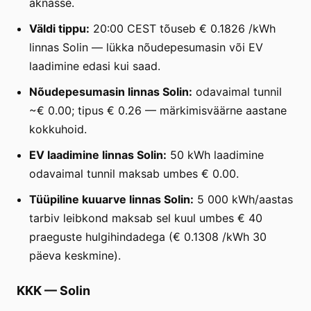
aknasse.
Väldi tippu:
20:00 CEST tõuseb € 0.1826 /kWh
linnas Solin — lükka nõudepesumasin või EV
laadimine edasi kui saad.
Nõudepesumasin linnas Solin:
odavaimal tunnil
~€ 0.00; tipus € 0.26 — märkimisväärne aastane
kokkuhoid.
EV laadimine linnas Solin:
50 kWh laadimine
odavaimal tunnil maksab umbes € 0.00.
Tüüpiline kuuarve linnas Solin:
5 000 kWh/aastas
tarbiv leibkond maksab sel kuul umbes € 40
praeguste hulgihindadega (€ 0.1308 /kWh 30
päeva keskmine).
KKK
—
Solin