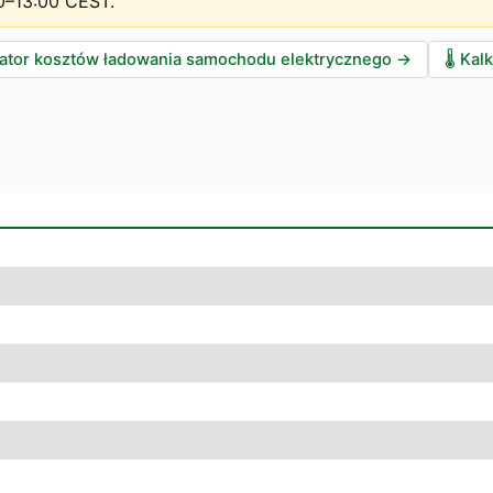
0–13:00 CEST
.
lator kosztów ładowania samochodu elektrycznego
→
🌡️
Kalk