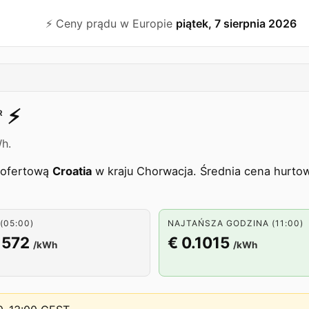
⚡️ Ceny prądu w Europie
piątek, 7 sierpnia 2026
⚡️
R
h.
ę ofertową
Croatia
w kraju Chorwacja. Średnia cena hurtow
(05:00)
NAJTAŃSZA GODZINA (11:00)
1572
€ 0.1015
/kWh
/kWh