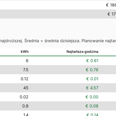
€ 18
€ 17
najdroższej. Średnia = średnia dzisiejsza. Planowanie najta
kWh
Najtańsza godzina
6
€ 0.61
7.5
€ 0.76
0.12
€ 0.01
45
€ 4.57
0.02
€ 0.00
0.8
€ 0.08
1.4
€ 0.14