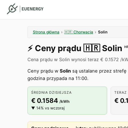
Strona główna
›
🇭🇷
Chorwacja
›
Solin
⚡️
Ceny prądu
🇭🇷
Solin
H
Cena prądu w Solin wynosi teraz € 0.1572 /kW
Ceny prądu w
Solin
są ustalane przez stref
godzina przypada na 11:00.
ŚREDNIA DZISIEJSZA
TERAZ 
€ 0.1584
€ 0.
/kWh
▼ 14% vs wczoraj