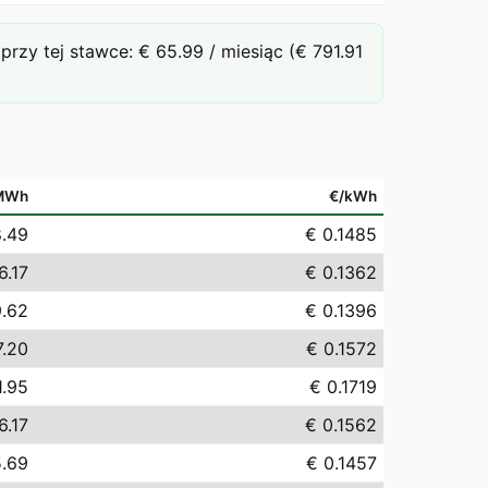
y tej stawce: € 65.99 / miesiąc (€ 791.91
MWh
€/kWh
8.49
€ 0.1485
6.17
€ 0.1362
9.62
€ 0.1396
7.20
€ 0.1572
1.95
€ 0.1719
6.17
€ 0.1562
5.69
€ 0.1457