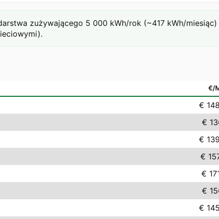
rstwa zużywającego 5 000 kWh/rok (~417 kWh/miesiąc) prz
sieciowymi).
€/
€ 14
€ 13
€ 13
€ 15
€ 17
€ 15
€ 14