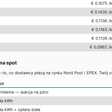
€ 0.1075
/
€ 0.1430
/
€ 0.1136
/
€ 0.1183
/
€ 0.1139
/
€ 0.0962
/
na spot
 — to, co dostawcy płacą na rynku Nord Pool / EPEX. Twój 
yp
Zmienna — aukcja na jutro
Na kWh
Na kWh + opłata stała