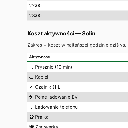
22
:00
23
:00
Koszt aktywności
—
Solin
Zakres = koszt w najtańszej godzinie dziś vs. 
Aktywność
🚿
Prysznic (10 min)
🛁
Kąpiel
💧
Czajnik (1 L)
🔌
Pełne ładowanie EV
📱
Ładowanie telefonu
👕
Pralka
🍽️
Zmywarka