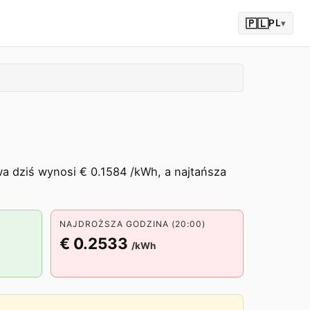
🇵🇱
PL
▾
a dziś wynosi € 0.1584 /kWh, a najtańsza
NAJDROŻSZA GODZINA (20:00)
€ 0.2533
/kWh