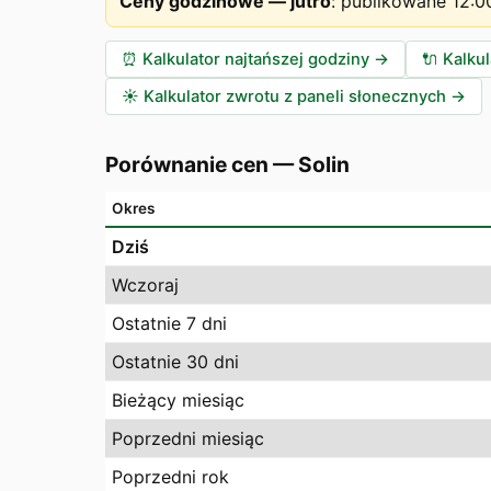
Ceny godzinowe — jutro
:
publikowane 12:0
⏰
Kalkulator najtańszej godziny
→
🔌
Kalku
☀️
Kalkulator zwrotu z paneli słonecznych
→
Porównanie cen
—
Solin
Okres
Dziś
Wczoraj
Ostatnie 7 dni
Ostatnie 30 dni
Bieżący miesiąc
Poprzedni miesiąc
Poprzedni rok