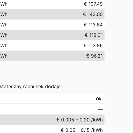
kWh
€ 107.49
kWh
€ 143.00
kWh
€ 113.64
kWh
€ 118.31
kWh
€ 113.86
kWh
€ 96.21
ostateczny rachunek dodaje:
Ok.
—
€ 0.005 – 0.20 /kWh
€ 0.05 – 0.15 /kWh