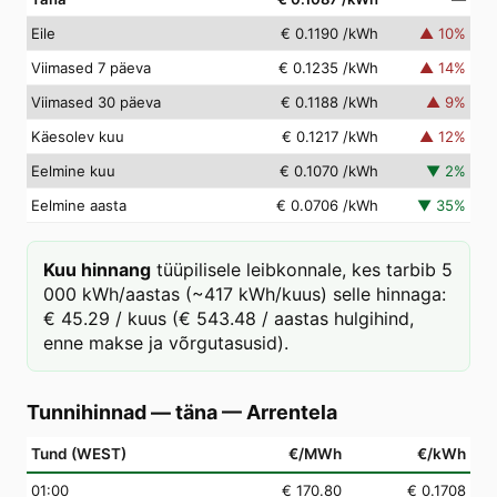
Eile
€ 0.1190
/kWh
▲
10
%
Viimased 7 päeva
€ 0.1235
/kWh
▲
14
%
Viimased 30 päeva
€ 0.1188
/kWh
▲
9
%
Käesolev kuu
€ 0.1217
/kWh
▲
12
%
Eelmine kuu
€ 0.1070
/kWh
▼
2
%
Eelmine aasta
€ 0.0706
/kWh
▼
35
%
Kuu hinnang
tüüpilisele leibkonnale, kes tarbib 5
000 kWh/aastas (~417 kWh/kuus) selle hinnaga:
€ 45.29 / kuus (€ 543.48 / aastas hulgihind,
enne makse ja võrgutasusid).
Tunnihinnad — täna
—
Arrentela
Tund (WEST)
€/MWh
€/kWh
01
:00
€ 170.80
€ 0.1708