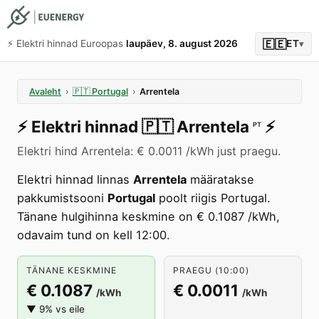
🇪🇪
⚡️ Elektri hinnad Euroopas
laupäev, 8. august 2026
ET
▾
Avaleht
›
🇵🇹
Portugal
›
Arrentela
⚡️
Elektri hinnad
🇵🇹
Arrentela
⚡️
PT
Elektri hind Arrentela: € 0.0011 /kWh just praegu.
Elektri hinnad linnas
Arrentela
määratakse
pakkumistsooni
Portugal
poolt riigis Portugal.
Tänane hulgihinna keskmine on € 0.1087 /kWh,
odavaim tund on kell 12:00.
TÄNANE KESKMINE
PRAEGU (10:00)
€ 0.1087
€ 0.0011
/kWh
/kWh
▼ 9% vs eile