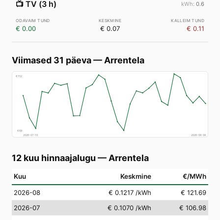
📺
TV (3 h)
0.6
€ 0.00
€ 0.07
€ 0.11
Viimased 31 päeva
—
Arrentela
€
152
€
69
2026-07-10
2026-08-08
12 kuu hinnaajalugu
—
Arrentela
Kuu
Keskmine
€/MWh
2026-08
€ 0.1217
/kWh
€ 121.69
2026-07
€ 0.1070
/kWh
€ 106.98