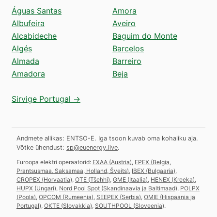
Águas Santas
Amora
Albufeira
Aveiro
Alcabideche
Baguim do Monte
Algés
Barcelos
Almada
Barreiro
Amadora
Beja
Sirvige Portugal →
Andmete allikas: ENTSO-E. Iga tsoon kuvab oma kohaliku aja.
Võtke ühendust:
sp@euenergy.live
.
Euroopa elektri operaatorid:
EXAA
(
Austria
)
,
EPEX
(
Belgia,
Prantsusmaa, Saksamaa, Holland, Šveits
)
,
IBEX
(
Bulgaaria
)
,
CROPEX
(
Horvaatia
)
,
OTE
(
Tšehhi
)
,
GME
(
Itaalia
)
,
HENEX
(
Kreeka
)
,
HUPX
(
Ungari
)
,
Nord Pool Spot
(
Skandinaavia ja Baltimaad
)
,
POLPX
(
Poola
)
,
OPCOM
(
Rumeenia
)
,
SEEPEX
(
Serbia
)
,
OMIE
(
Hispaania ja
Portugal
)
,
OKTE
(
Slovakkia
)
,
SOUTHPOOL
(
Sloveenia
)
.