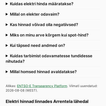
Kuidas elektri hinda määratakse?
Millal on elekter odavaim?
Kas hinnad võivad olla negatiivsed?
Miks on minu arve kõrgem kui spot-hind?
Kui täpsed need andmed on?
Kuidas tarbimist odavamatesse tundidesse
nihutada?
Millal homsed hinnad avaldatakse?
Allikas
:
ENTSO-E Transparency Platform
.
Viimati uuendatud
:
2026-08-08
(
WEST
).
Elektri hinnad linnades Arrentela lähedal