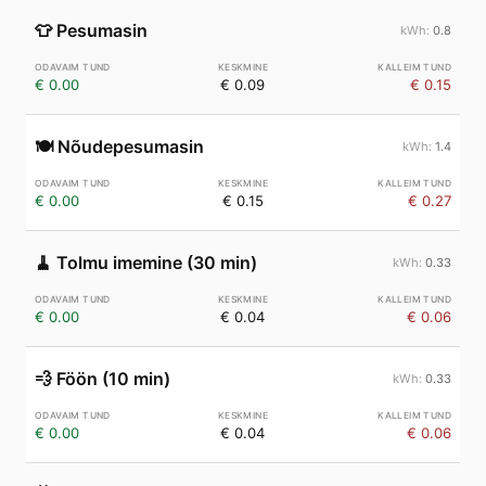
👕
Pesumasin
0.8
€ 0.00
€ 0.09
€ 0.15
🍽️
Nõudepesumasin
1.4
€ 0.00
€ 0.15
€ 0.27
🧹
Tolmu imemine (30 min)
0.33
€ 0.00
€ 0.04
€ 0.06
💨
Föön (10 min)
0.33
€ 0.00
€ 0.04
€ 0.06