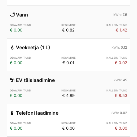
🛁
Vann
7.5
€ 0.00
€ 0.82
€ 1.42
💧
Veekeetja (1 L)
0.12
€ 0.00
€ 0.01
€ 0.02
🔌
EV täislaadimine
45
€ 0.00
€ 4.89
€ 8.53
📱
Telefoni laadimine
0.02
€ 0.00
€ 0.00
€ 0.00