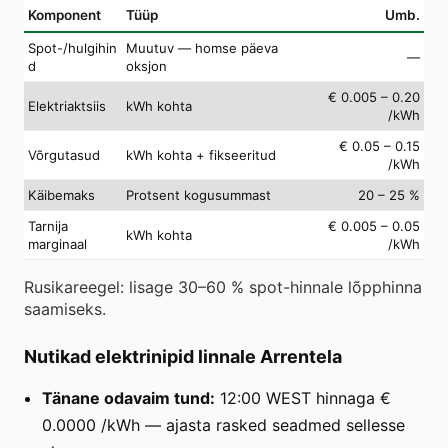
Komponent
Tüüp
Umb.
Spot-/hulgihin
Muutuv — homse päeva
—
d
oksjon
€ 0.005 – 0.20
Elektriaktsiis
kWh kohta
/kWh
€ 0.05 – 0.15
Võrgutasud
kWh kohta + fikseeritud
/kWh
Käibemaks
Protsent kogusummast
20 – 25 %
Tarnija
€ 0.005 – 0.05
kWh kohta
marginaal
/kWh
Rusikareegel: lisage 30–60 % spot-hinnale lõpphinna
saamiseks.
Nutikad elektrinipid linnale Arrentela
Tänane odavaim tund:
12:00 WEST hinnaga €
0.0000 /kWh — ajasta rasked seadmed sellesse