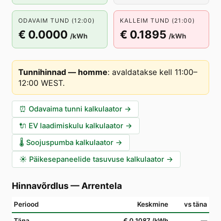
ODAVAIM TUND (12:00)
KALLEIM TUND (21:00)
€ 0.0000
€ 0.1895
/kWh
/kWh
Tunnihinnad — homme
:
avaldatakse kell 11:00–
12:00 WEST
.
⏰
Odavaima tunni kalkulaator
→
🔌
EV laadimiskulu kalkulaator
→
🌡️
Soojuspumba kalkulaator
→
☀️
Päikesepaneelide tasuvuse kalkulaator
→
Hinnavõrdlus
—
Arrentela
Periood
Keskmine
vs täna
Täna
€ 0.1087
/kWh
—