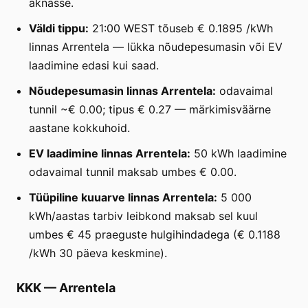
aknasse.
Väldi tippu:
21:00 WEST tõuseb € 0.1895 /kWh
linnas Arrentela — lükka nõudepesumasin või EV
laadimine edasi kui saad.
Nõudepesumasin linnas Arrentela:
odavaimal
tunnil ~€ 0.00; tipus € 0.27 — märkimisväärne
aastane kokkuhoid.
EV laadimine linnas Arrentela:
50 kWh laadimine
odavaimal tunnil maksab umbes € 0.00.
Tüüpiline kuuarve linnas Arrentela:
5 000
kWh/aastas tarbiv leibkond maksab sel kuul
umbes € 45 praeguste hulgihindadega (€ 0.1188
/kWh 30 päeva keskmine).
KKK
—
Arrentela