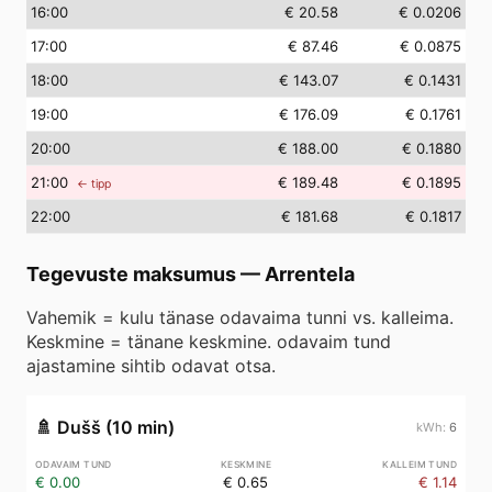
16
:00
€ 20.58
€ 0.0206
17
:00
€ 87.46
€ 0.0875
18
:00
€ 143.07
€ 0.1431
19
:00
€ 176.09
€ 0.1761
20
:00
€ 188.00
€ 0.1880
21
:00
€ 189.48
€ 0.1895
← tipp
22
:00
€ 181.68
€ 0.1817
Tegevuste maksumus
—
Arrentela
Vahemik = kulu tänase odavaima tunni vs. kalleima.
Keskmine = tänane keskmine. odavaim tund
ajastamine sihtib odavat otsa.
🚿
Dušš (10 min)
6
€ 0.00
€ 0.65
€ 1.14